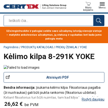
Mano
Meniu
krepšelis
Paieška
Produktas buvo pridėtas prie jūsų užklausos
Užsiregistruokite ir patogiai sekite savo užsakymų istoriją vienoje vietoje
– matykite ankstesnius užsakymus, jų statusą ir sąskaitas bet kada jums
patogiu metu
Pagrindinis
/
PRODUKTŲ KATALOGAS
/
PREKIŲ ŽENKLAI
/
YOKE
Kėlimo kilpa 8-291K YOKE
Atsisiųsti PDF
Bendra informacija:
Įsukama kėlimo kilpa. Fiksatoriaus pagalba
(žr.nuotraukas) gali būti įsukta rankomis (fiksatorius uždėtas).
Keliant fiksatorius turi būti nuimtas, tam kad kilpa laisvai sukiotis
Rodyti daugiau
360° aplink savo ašį.
26,62 €
be PVM