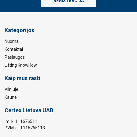
REGISTRACIJA
Kategorijos
Nuoma
Kontaktai
Paslaugos
Lifting KnowHow
Kaip mus rasti
Vilniuje
Kaune
Certex Lietuva UAB
Im. k. 111676511
PVM k. LT116765113