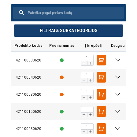
FILTRAI & SUBKATEGORIJOS
Produkto kodas
Prieinamumas
Į krepšelį
Daugiau
421100030620
421100040620
421100080620
421100150620
421100230620