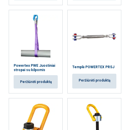
gerinantys
Funkciniai
Neklasifikuojami
AŠ SUTINKU
Powertex PWE Juostiniai
Templė POWERTEX PRSJ
stropai su kilpomis
AŠ NESUTINKU
Peržiūrėti produktą
Peržiūrėti produktą
PARODYTI DETALIAU