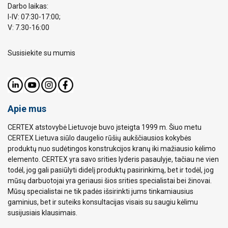
Darbo laikas:
I-IV: 07:30-17:00;
V: 7.30-16:00
Susisiekite su mumis
Apie mus
CERTEX atstovybė Lietuvoje buvo įsteigta 1999 m. Šiuo metu
CERTEX Lietuva siūlo daugelio rūšių aukščiausios kokybės
produktų nuo sudėtingos konstrukcijos kranų iki mažiausio kėlimo
elemento. CERTEX yra savo srities lyderis pasaulyje, tačiau ne vien
todėl, jog gali pasiūlyti didelį produktų pasirinkimą, bet ir todėl, jog
mūsų darbuotojai yra geriausi šios srities specialistai bei žinovai.
Mūsų specialistai ne tik padės išsirinkti jums tinkamiausius
gaminius, bet ir suteiks konsultacijas visais su saugiu kėlimu
susijusiais klausimais.