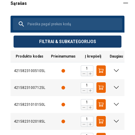
FILTRAI & SUBKATEGORIJOS
Produkto kodas
Prieinamumas
Į krepšelį
Daugiau
42158231005105L
42158231007125L
42158231010150L
42158231020185L