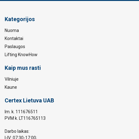
Kategorijos
Nuoma
Kontaktai
Paslaugos
Lifting KnowHow
Kaip mus rasti
Vilniuje
Kaune
Certex Lietuva UAB
Im. k. 111676511
PVM k. LT116765113
Darbo laikas:
I-IV: 07:30-17:00;