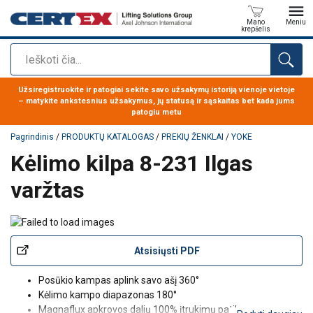
Mano
Meniu
krepšelis
Paieška
Produktas buvo pridėtas prie jūsų užklausos
Užsiregistruokite ir patogiai sekite savo užsakymų istoriją vienoje vietoje
– matykite ankstesnius užsakymus, jų statusą ir sąskaitas bet kada jums
patogiu metu
Pagrindinis
/
PRODUKTŲ KATALOGAS
/
PREKIŲ ŽENKLAI
/
YOKE
Kėlimo kilpa 8-231 Ilgas
varžtas
Atsisiųsti PDF
Posūkio kampas aplink savo ašį 360°
Kėlimo kampo diapazonas 180°
Magnaflux apkrovos dalių 100% įtrukimų patikra;