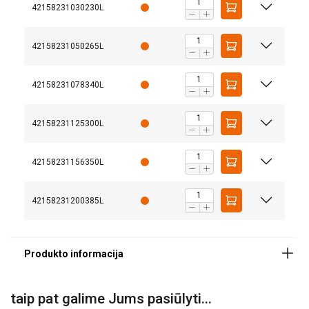
42158231030230L
42158231050265L
42158231078340L
42158231125300L
42158231156350L
Medžiaga:
Žymėjimas:
Standartas:
42158231200385L
Atsargos koeficientas:
Ši svetainė naudoja slapukus
Naudojame slapukus siekdami
LITHUANIAN
taip pat galime Jums pasiūlyti...
suasmeninti turinį, skelbimus ir analizuoti
ENGLISH TRANSLATION