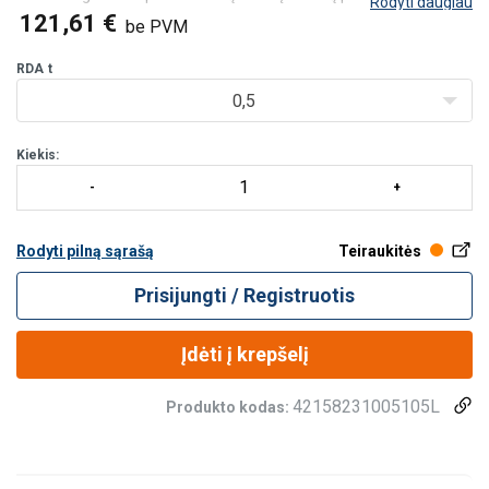
Rodyti daugiau
Kaltinės dalys ir varžtai yra atsekami iki bandymo sertifikato;
121,61 €
be PVM
​​​​​​​Varžtai su metriniais sriegiais (ASME / ANSI B18.3.1M);
Bandymo apkrova – 2,5 x RDA;
RDA
t
Nuovargio
0,5
Kiekis:
Rodyti pilną sąrašą
Teiraukitės
Prisijungti / Registruotis
Įdėti į krepšelį
42158231005105L
Produkto kodas: