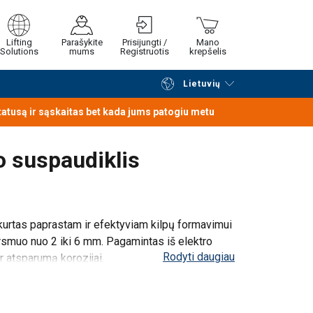
Lifting
Parašykite
Prisijungti /
Mano
Solutions
mums
Registruotis
krepšelis
Lietuvių
Tęsti naršymą
Tęsti pirkimą
statusą ir sąskaitas bet kada jums patogiu metu
o suspaudiklis
okštelę, ją priveržiant tinkamu raktu.
ina patikimą ir saugią jungtį.
rtas paprastam ir efektyviam kilpų formavimui
ersmuo nuo 2 iki 6 mm. Pagamintas iš elektro
Rodyti daugiau
ir atsparumą korozijai.
kersmeniui.