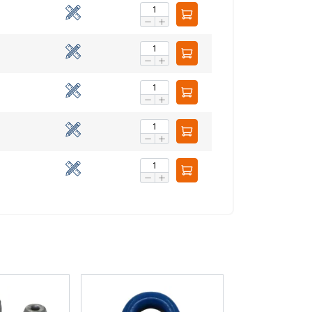
aip pat dalijamės
LITHUANIAN
eriais, kurie gali
ENGLISH TRANSLATION
dojatės jų
eklasifikuojami
AŠ SUTINKU