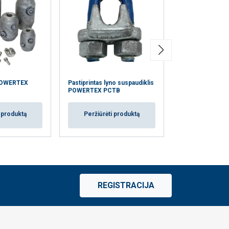
Dvigubas nerūdij
 POWERTEX
Pastiprintas lyno suspaudiklis
suspudiklis PO
POWERTEX PCTB
PCD316
i produktą
Peržiūrėti produktą
Peržiūrėti
REGISTRACIJA