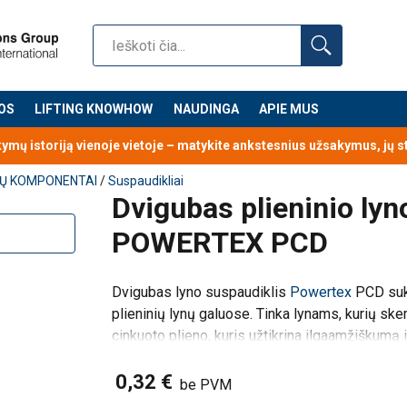
OS
LIFTING KNOWHOW
NAUDINGA
APIE MUS
kymų istoriją vienoje vietoje – matykite ankstesnius užsakymus, jų 
YNŲ KOMPONENTAI
/
Suspaudikliai
Dvigubas plieninio lyn
POWERTEX PCD
 greitai – tereikia apvynioti lyną aplink varžtus ir pritvirtinti pl
u 6x19 konstrukcijos lynais, pasižyminčiais lankstumu, kas užtikr
Dvigubas lyno suspaudiklis
Powertex
PCD suku
plieninių lynų galuose. Tinka lynams, kurių sk
hromo 6).
cinkuoto plieno, kuris užtikrina ilgaamžiškumą 
kiai pažymėtas dydžiu, kad būtų lengva pasirinkti tinkamą lyno s
Produkto privalumai:
0,32 €
Universalus pritaik
be PVM