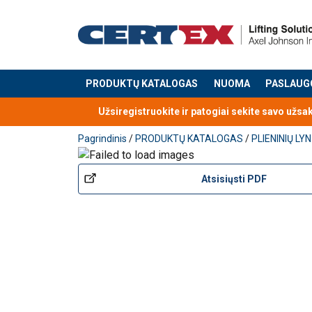
PRODUKTŲ KATALOGAS
NUOMA
PASLAUG
Produktas buvo pridėtas prie jūsų užklausos
Užsiregistruokite ir patogiai sekite savo užsa
Produkto privalumai:
Pagrindinis
/
PRODUKTŲ KATALOGAS
/
PLIENINIŲ L
Universalus pritaikymas:
Atsisiųsti PDF
Paprastas naudojimas:
kilpos formuojamos
Suderinamumas:
ypač tinkamas naudoti s
Patvari danga:
elektro cinkavimas (be C
Žymėjimas:
kiekvienas suspaudiklis aiš
Medžiaga: