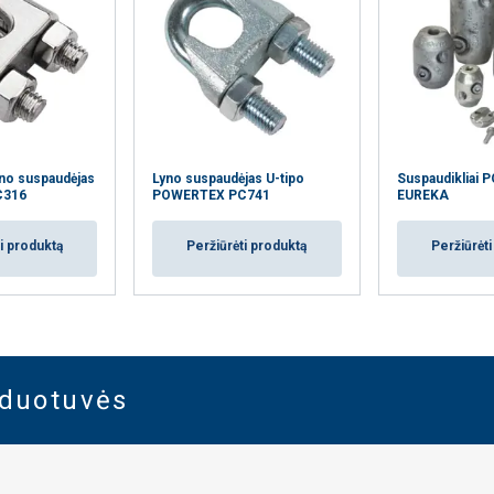
yno suspaudėjas
Lyno suspaudėjas U-tipo
Suspaudikliai
C316
POWERTEX PC741
EUREKA
i produktą
Peržiūrėti produktą
Peržiūrėt
rduotuvės