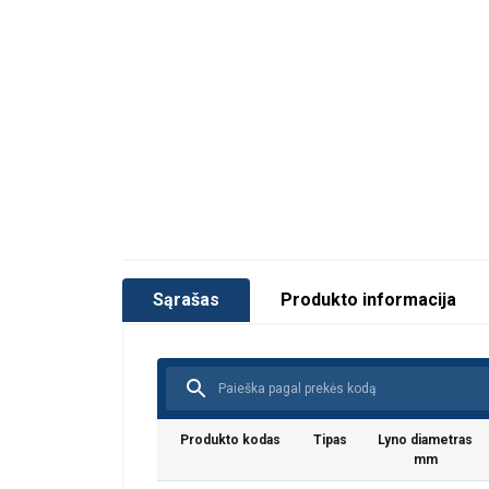
Žymėjimas:
Padengimas:
Dėmesio:
Sąrašas
Produkto informacija
Produkto kodas
Tipas
Lyno diametras
mm