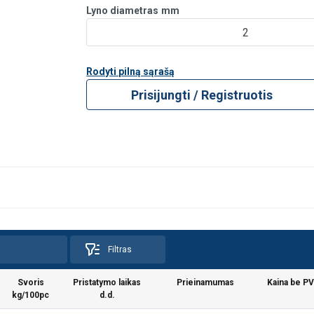
Lyno diametras
mm
2
Rodyti pilną sąrašą
Prisijungti / Registruotis
Filtras
Svoris
Pristatymo laikas
Prieinamumas
Kaina be P
kg/100pc
d.d.