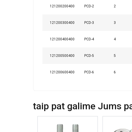
121200200400
PCD-2
2
Ši svetainė
Naudojame slapuku
121200300400
PCD-3
3
informacija apie 
ją sujungti su kit
paslaugomis.
Pri
121200400400
PCD-4
4
Būtinieji
121200500400
PCD-5
5
121200600400
PCD-6
6
PARODYTI D
taip pat galime Jums pas