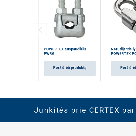
POWERTEX suspaudiklis
Nerūdijantis l
PWRG
POWERTEX P
Peržiūrėti produktą
Peržiūrėt
Junkitės prie CERTEX pa