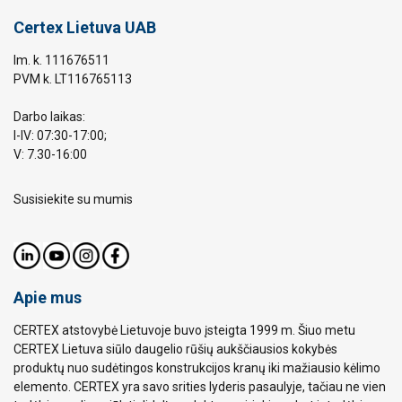
Certex Lietuva UAB
Im. k. 111676511
PVM k. LT116765113
Darbo laikas:
I-IV: 07:30-17:00;
V: 7.30-16:00
Susisiekite su mumis
Apie mus
CERTEX atstovybė Lietuvoje buvo įsteigta 1999 m. Šiuo metu
CERTEX Lietuva siūlo daugelio rūšių aukščiausios kokybės
produktų nuo sudėtingos konstrukcijos kranų iki mažiausio kėlimo
elemento. CERTEX yra savo srities lyderis pasaulyje, tačiau ne vien