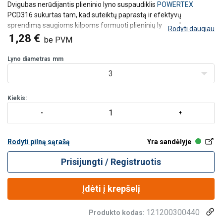
Dvigubas nerūdijantis plieninio lyno suspaudiklis
POWERTEX
PCD316 sukurtas tam, kad suteiktų paprastą ir efektyvų
sprendimą saugioms kilpoms formuoti plieninių lynų galuose.
Rodyti daugiau
Tinka lynams, kurių skersmuo nuo 2 iki 6 mm. Pagamintas iš
1,28 €
be PVM
nerūdijančiojo plieno (AISI 316), todėl užtikrina ilg
Lyno diametras
mm
3
Kiekis:
Rodyti pilną sąrašą
Yra sandėlyje
Prisijungti / Registruotis
Įdėti į krepšelį
121200300440
Produkto kodas: