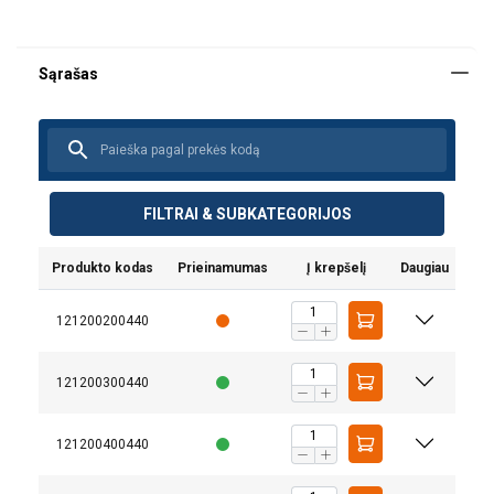
FILTRAI & SUBKATEGORIJOS
Produkto kodas
Prieinamumas
Į krepšelį
Daugiau
121200200440
121200300440
Produkto privalumai
121200400440
Universalus pritaikymas: