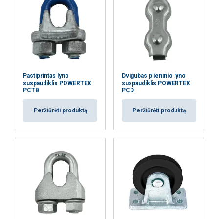
AŠ SUTINKU
AŠ NESUTINKU
PARODYTI DETALIAU
Pastiprintas lyno
Dvigubas plieninio lyno
suspaudiklis POWERTEX
suspaudiklis POWERTEX
PCTB
PCD
Peržiūrėti produktą
Peržiūrėti produktą