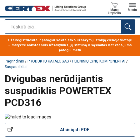
Mano
Meniu
krepšelis
Paieška
Produktas buvo pridėtas prie jūsų užklausos
Užsiregistruokite ir patogiai sekite savo užsakymų istoriją vienoje vietoje
– matykite ankstesnius užsakymus, jų statusą ir sąskaitas bet kada jums
patogiu metu
Pagrindinis
/
PRODUKTŲ KATALOGAS
/
PLIENINIŲ LYNŲ KOMPONENTAI
/
Suspaudikliai
Dvigubas nerūdijantis
suspudiklis POWERTEX
PCD316
Atsisiųsti PDF