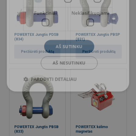
gamybos ir žaliavų.
Funkciniai
Neklasifikuojami
Žymėjimas:
Padengimas:
POWERTEX Jungtis PDSB
POWERTEX Jungtis PBSP
Pastaba:
(834)
(831)
AŠ SUTINKU
Peržiūrėti produktą
Peržiūrėti produktą
AŠ NESUTINKU
PARODYTI DETALIAU
POWERTEX Jungtis PBSB
POWERTEX kėlimo
(833)
magnetas