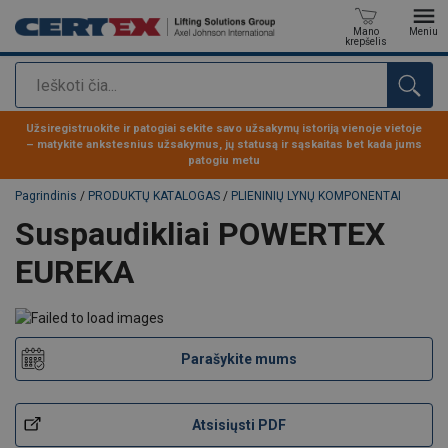
Mano
Meniu
krepšelis
Paieška
Produktas buvo pridėtas prie jūsų užklausos
Užsiregistruokite ir patogiai sekite savo užsakymų istoriją vienoje vietoje
– matykite ankstesnius užsakymus, jų statusą ir sąskaitas bet kada jums
patogiu metu
Pagrindinis
/
PRODUKTŲ KATALOGAS
/
PLIENINIŲ LYNŲ KOMPONENTAI
Suspaudikliai POWERTEX
EUREKA
Parašykite mums
Atsisiųsti PDF