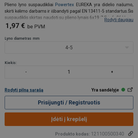
Plieno lyno suspaudikliai
Powertex
EUREKA yra didelio našumo,
skirti kėlimo darbams ir išbandyti pagal EN 13411-5 standartus.
Šis
suspaudiklis skirtas naudoti su plieno lynais 6x19 (M) ir 6x36 klasių
Rodyti daugiau
bei įprastais 8x19 klasės plieno lynais, kurių stipris iki 1960 N/mm²,
1,97 €
be PVM
tiek su organine, t
Lyno diametras
mm
4-5
Kiekis:
Rodyti pilną sąrašą
Yra sandėlyje
Prisijungti / Registruotis
Įdėti į krepšelį
121100500340
Produkto kodas: