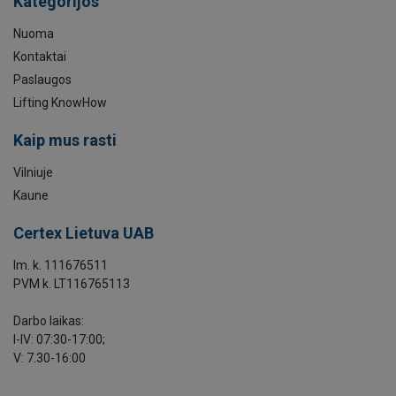
Kategorijos
Nuoma
Kontaktai
Paslaugos
Lifting KnowHow
Kaip mus rasti
Vilniuje
Kaune
Certex Lietuva UAB
Im. k. 111676511
PVM k. LT116765113
Darbo laikas:
I-IV: 07:30-17:00;
V: 7.30-16:00