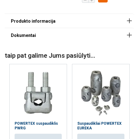
Medžiaga:
Žymėjimas:
Standartas:
Dėmesio:
taip pat galime Jums pasiūlyti...
Ši svetainė naudoja slapukus
Naudojame slapukus siekdami
LITHUANIAN
suasmeninti turinį, skelbimus ir analizuoti
ENGLISH TRANSLATION
srautą. Taip pat dalijamės informacija apie
jūsų naudojimąsi mūsų svetaine su mūsų
reklamos ir analizės partneriais, kurie gali
ją sujungti su kita informacija, kurią jiems
pateikėte arba kurią jie surinko, kai
POWERTEX suspaudiklis
Suspaudikliai POWERTEX
naudojatės jų paslaugomis.
Privatumo
PWRG
EUREKA
politika