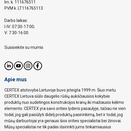
Im. k. 111676511
PVM k. LT116765113
Darbo laikas:
I-IV: 07:30-17:00;
V: 7.30-16:00
Susisiekite su mumis
Apie mus
CERTEX atstovybė Lietuvoje buvo įsteigta 1999 m. Šiuo metu
CERTEX Lietuva siūlo daugelio rūšių aukščiausios kokybės
produktų nuo sudėtingos konstrukcijos kranų iki mažiausio kėlimo
elemento. CERTEX yra savo srities lyderis pasaulyje, tačiau ne vien
todėl, jog gali pasiūlyti didelį produktų pasirinkimą, bet ir todėl, jog
mūsų darbuotojai yra geriausi šios srities specialistai bei žinovai.
Mūsų specialistai ne tik padės išsirinkti jums tinkamiausius