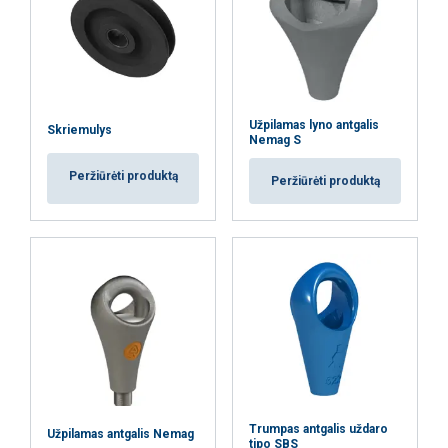
Užpilamas lyno antgalis
Skriemulys
Nemag S
Peržiūrėti produktą
Peržiūrėti produktą
Trumpas antgalis uždaro
Užpilamas antgalis Nemag
tipo SBS