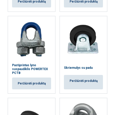
Peržiūrėti produktą
Peržiūrėti produktą
Būtinieji
Veikimą
Tiksliniai
gerinantys
Funkciniai
Neklasifikuojami
AŠ SUTINKU
Pastiprintas lyno
Skriemulys su padu
suspaudiklis POWERTEX
AŠ NESUTINKU
PCTB
Peržiūrėti produktą
Peržiūrėti produktą
PARODYTI DETALIAU