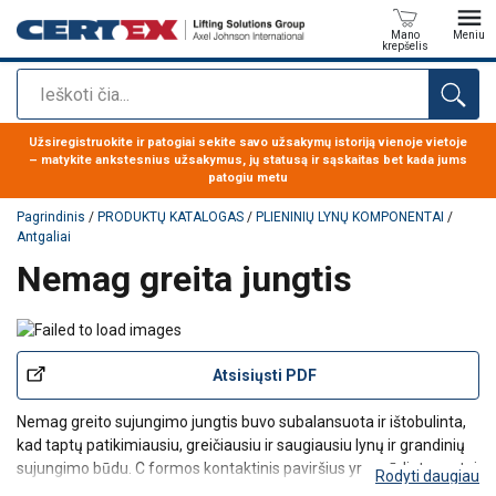
Mano
Meniu
krepšelis
Paieška
Produktas buvo pridėtas prie jūsų užklausos
Užsiregistruokite ir patogiai sekite savo užsakymų istoriją vienoje vietoje
– matykite ankstesnius užsakymus, jų statusą ir sąskaitas bet kada jums
patogiu metu
Pagrindinis
/
PRODUKTŲ KATALOGAS
/
PLIENINIŲ LYNŲ KOMPONENTAI
/
Antgaliai
Nemag greita jungtis
Atsisiųsti PDF
Nemag greito sujungimo jungtis buvo subalansuota ir ištobulinta,
kad taptų patikimiausiu, greičiausiu ir saugiausiu lynų ir grandinių
sujungimo būdu. C formos kontaktinis paviršius yra grūdintas, o tai
Rodyti daugiau
žymiai pailgina tarnavimo laiką. Užrakinimo detalės konstrukcija