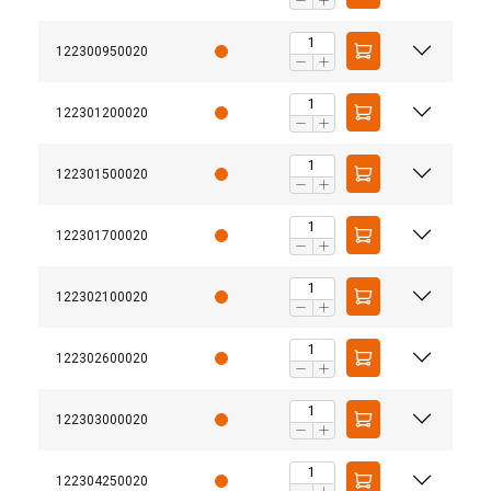
122300950020
122301200020
122301500020
122301700020
122302100020
Vartotojo vadovas
Nemag - Quick guide - Quick release link.pdf
122302600020
122303000020
122304250020