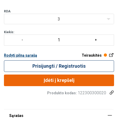
užtikrina patikimą
RDA
3
Kiekis:
Rodyti pilną sąrašą
Teiraukitės
Prisijungti / Registruotis
Įdėti į krepšelį
122300300020
Produkto kodas: