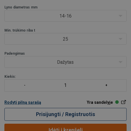
Galimos 2
Lyno diametras
mm
14-16
Min. trūkimo riba
t
25
Padengimas
Dažytas
Kiekis:
Rodyti pilną sąrašą
Yra sandėlyje
Prisijungti / Registruotis
Įdėti į krepšelį