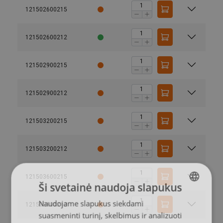
121502600215
121502600212
121502900215
121502900212
121503200215
121503200212
121503600215
Ši svetainė naudoja slapukus
Naudojame slapukus siekdami
LITHUANIAN
121503600212
suasmeninti turinį, skelbimus ir analizuoti
ENGLISH TRANSLATION