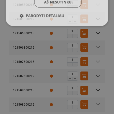
AŠ NESUTINKU
121505800215
PARODYTI DETALIAU
121505800212
121506800215
121506800212
121507600215
121507600212
121508600215
Medžiaga:
121508600212
Žymėjimas: