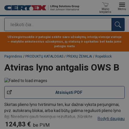
Mano
Meniu
krepšelis
Paieška
Produktas buvo pridėtas prie jūsų užklausos
Užsiregistruokite ir patogiai sekite savo užsakymų istoriją vienoje vietoje
– matykite ankstesnius užsakymus, jų statusą ir sąskaitas bet kada jums
patogiu metu
Pagrindinis
/
PRODUKTŲ KATALOGAS
/
PREKIŲ ŽENKLAI
/
Ropeblock
Atviras lyno antgalis OWS B
Atsisiųsti PDF
Skirtas plieno lyno tvirtinimui ten, kur dažnai vyksta perjungimai,
pvz. autokranų blokai, arba kad būtų galima reguliuoti plieno lyno
ilgį. Norėdami gauti teisingus rezultatus, žiūrėkite
Rodyti daugiau
rekomenduojamą surinkimą.
124,83 €
be PVM
Pleištinis antgalis pristatomas su pleištu, varžtu, veržle ir kaiščiu.