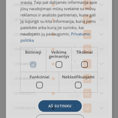
srautą. Taip pat dalijamės informacija apie
121503900215
jūsų naudojimąsi mūsų svetaine su mūsų
reklamos ir analizės partneriais, kurie gali
121503900212
ją sujungti su kita informacija, kurią jiems
pateikėte arba kurią jie surinko, kai
naudojatės jų paslaugomis.
Privatumo
121504200215
politika
121504200212
Būtinieji
Veikimą
Tiksliniai
gerinantys
121504800215
Funkciniai
Neklasifikuojami
121504800212
121505200212
AŠ SUTINKU
121505200215