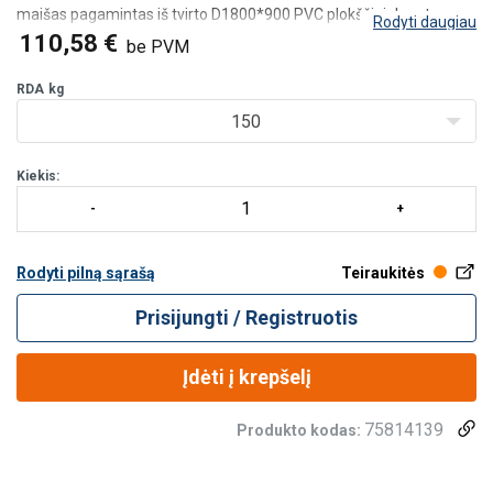
maišas pagamintas iš tvirto D1800*900 PVC plokščiai dengto
Rodyti daugiau
audinio, o dugnas sustiprintas DOT PVC medžiaga, siekiant
110,58 €
be PVM
užtikrinti ilgaamžiškumą. Maišas užseg
RDA
kg
150
Kiekis:
Rodyti pilną sąrašą
Teiraukitės
Prisijungti / Registruotis
Įdėti į krepšelį
75814139
Produkto kodas: