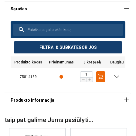
FILTRAI & SUBKATEGORIJOS
Produkto kodas
Prieinamumas
Į krepšelį
Daugiau
Medžiaga:
Žymėjimas:
75814139
Standartas:
Dėmesio:
taip pat galime Jums pasiūlyti...