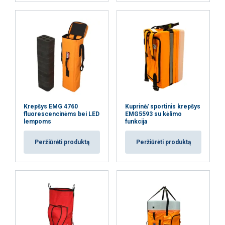
PARODYTI DETALIAU
Krepšys EMG 4760
Kuprinė/ sportinis krepšys
fluorescencinėms bei LED
EMG5593 su kėlimo
lempoms
funkcija
Peržiūrėti produktą
Peržiūrėti produktą