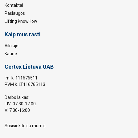
Kontaktai
Paslaugos
Lifting KnowHow
Kaip mus rasti
Vilniuje
Kaune
Certex Lietuva UAB
Im. k. 111676511
PVM k. LT116765113
Darbo laikas:
I-IV: 07:30-17:00;
V: 7.30-16:00
Susisiekite su mumis