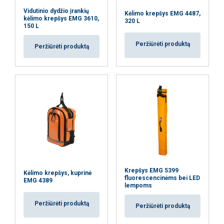
reklamos ir analizės partneriais, kurie gali
Vidutinio dydžio įrankių
Kėlimo krepšys EMG 4487,
ją sujungti su kita informacija, kurią jiems
kėlimo krepšys EMG 3610,
320 L
150 L
pateikėte arba kurią jie surinko, kai
naudojatės jų paslaugomis.
Privatumo
Peržiūrėti produktą
Peržiūrėti produktą
politika
Būtinieji
Veikimą
Tiksliniai
gerinantys
Funkciniai
Neklasifikuojami
Krepšys EMG 5399
Kėlimo krepšys, kuprinė
AŠ SUTINKU
fluorescencinėms bei LED
EMG 4389
lempoms
AŠ NESUTINKU
Peržiūrėti produktą
Peržiūrėti produktą