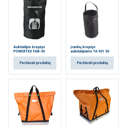
Aukštalipio krepšys
Įrankių krepšys
POWERTEX FAB-30
aukštalipiams TA 501 30
Peržiūrėti produktą
Peržiūrėti produktą
Ši svetainė naudoja slapukus
Naudojame slapukus siekdami
LITHUANIAN
suasmeninti turinį, skelbimus ir analizuoti
ENGLISH TRANSLATION
srautą. Taip pat dalijamės informacija apie
jūsų naudojimąsi mūsų svetaine su mūsų