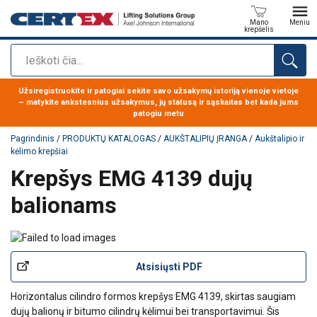
Mano
Meniu
krepšelis
Paieška
Produktas buvo pridėtas prie jūsų užklausos
Užsiregistruokite ir patogiai sekite savo užsakymų istoriją vienoje vietoje
– matykite ankstesnius užsakymus, jų statusą ir sąskaitas bet kada jums
patogiu metu
Pagrindinis
/
PRODUKTŲ KATALOGAS
/
AUKŠTALIPIŲ ĮRANGA
/
Aukštalipio ir
kėlimo krepšiai
Krepšys EMG 4139 dujų
balionams
Atsisiųsti PDF
Horizontalus cilindro formos krepšys EMG 4139, skirtas saugiam
dujų balionų ir bitumo cilindrų kėlimui bei transportavimui. Šis