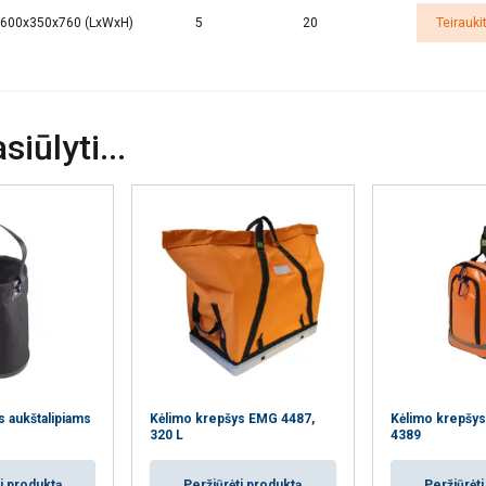
vatumo politika
600x350x760 (LxWxH)
5
20
Teirauki
Veikimą
Tiksliniai
Funkciniai
N
gerinantys
iūlyti...
ETALIAU
AŠ NESUTINKU
s aukštalipiams
Kėlimo krepšys EMG 4487,
Kėlimo krepšys
320 L
4389
i produktą
Peržiūrėti produktą
Peržiūrėt