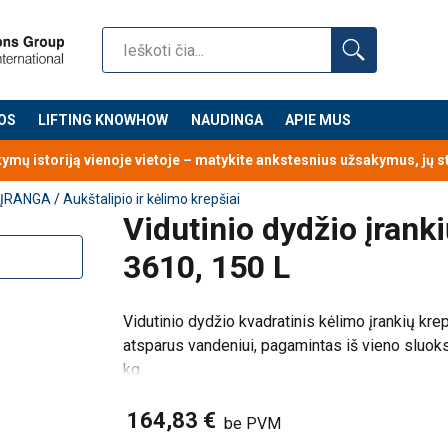
ai ir saugiai užsegtį krepšį.
krepšio dugną, kad būtų stabilus ir optimalus svorio paskirstymas.
 poliesterio dirželis, kad būtų lengviau pasiekti net mūvint pi
uose, kad būtų lengviau naudoti.
OS
LIFTING KNOWHOW
NAUDINGA
APIE MUS
laikytų formą ir prailgintų tarnavimo laiką.
kymų istoriją vienoje vietoje – matykite ankstesnius užsakymus, jų 
 ĮRANGA
/
Aukštalipio ir kėlimo krepšiai
Vidutinio dydžio įran
3610, 150 L
Vidutinio dydžio kvadratinis kėlimo įrankių k
atsparus vandeniui, pagamintas iš vieno sluok
kg.
164,83 €
be PVM
Savybės: