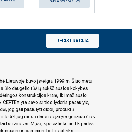
Peržiūrėti produktą
Peržiūrėti
REGISTRACIJA
ė Lietuvoje buvo įsteigta 1999 m. Šiuo metu
siūlo daugelio rūšių aukščiausios kokybės
dėtingos konstrukcijos kranų iki mažiausio
 CERTEX yra savo srities lyderis pasaulyje,
dėl, jog gali pasiūlyti didelį produktų
 ir todėl, jog mūsų darbuotojai yra geriausi šios
stai bei žinovai. Mūsų specialistai ne tik padės
tinkamiausius gaminius, bet ir suteiks