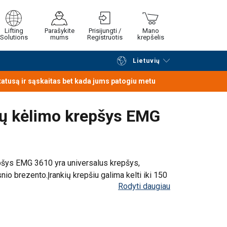
Lifting
Parašykite
Prisijungti /
Mano
Solutions
mums
Registruotis
krepšelis
rštines.
Lietuvių
Tęsti naršymą
Tęsti pirkimą
statusą ir sąskaitas bet kada jums patogiu metu
kių kėlimo krepšys EMG
repšys EMG 3610 yra universalus krepšys,
snio brezento.
Įrankių krepšiu galima kelti iki 150
Rodyti daugiau