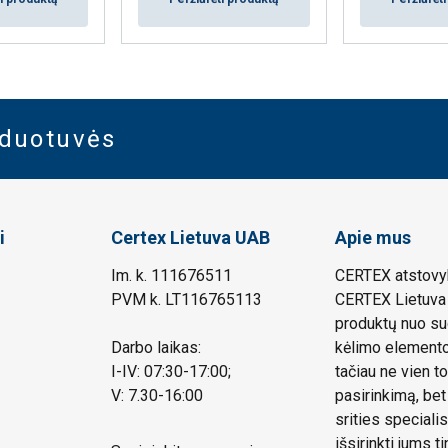
rduotuvės
i
Certex Lietuva UAB
Apie mus
Im. k. 111676511
CERTEX atstovyb
PVM k. LT116765113
CERTEX Lietuva 
produktų nuo su
Darbo laikas:
kėlimo elemento.
I-IV: 07:30-17:00;
tačiau ne vien to
V: 7.30-16:00
pasirinkimą, bet
srities speciali
išsirinkti jums 