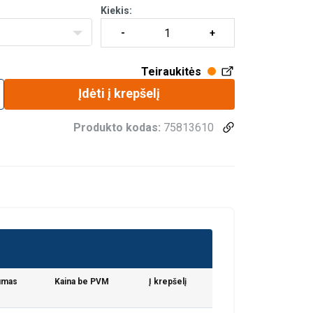
Kiekis:
 ir saugiai užsegtį krepšį.
Teiraukitės
Įdėti į krepšelį
Produkto kodas:
75813610
aip pat dalijamės
LITHUANIAN
umas
Kaina be PVM
Į krepšelį
eriais, kurie gali
ENGLISH TRANSLATION
dojatės jų