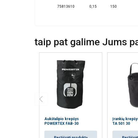
paslaugomis.
Pri
75813610
0,15
150
Būtinieji
taip pat galime Jums pas
PARODYTI D
Aukštalipio krepšys
Įrankių krepšy
POWERTEX FAB-30
TA 501 30
Peržiūrėti produktą
Peržiūrėt