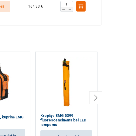
tės
164,83 €
eklasifikuojami
AŠ SUTINKU
Krepšys EMG 5399
Krepšys EMG 4
, kuprinė EMG
fluorescencinėms bei LED
fluorescencinė
lempoms
lempoms
i produktą