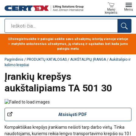
Mano
Meniu
krepšelis
Paieška
Produktas buvo pridėtas prie jūsų užklausos
Užsiregistruokite ir patogiai sekite savo užsakymų istoriją vienoje vietoje
– matykite ankstesnius užsakymus, jų statusą ir sąskaitas bet kada jums
patogiu metu
Pagrindinis
/
PRODUKTŲ KATALOGAS
/
AUKŠTALIPIŲ ĮRANGA
/
Aukštalipio ir
kėlimo krepšiai
Įrankių krepšys
aukštalipiams TA 501 30
Atsisiųsti PDF
Kompaktiškas krepšys įrankiams nešioti tarp darbo vietų. Tinka
naudotojams, kuriems reikia lengvo transportavimo krepšio su 10 l