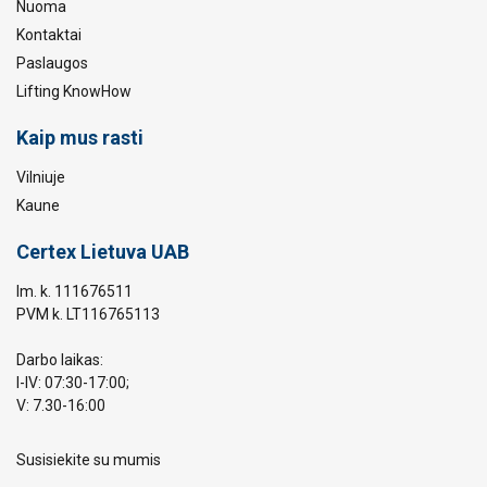
Nuoma
Kontaktai
Paslaugos
Lifting KnowHow
Kaip mus rasti
Vilniuje
Kaune
Certex Lietuva UAB
Im. k. 111676511
PVM k. LT116765113
Darbo laikas:
I-IV: 07:30-17:00;
V: 7.30-16:00
Susisiekite su mumis