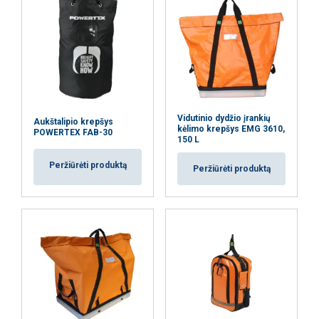
Padengimas:
Vidutinio dydžio įrankių
Aukštalipio krepšys
kėlimo krepšys EMG 3610,
POWERTEX FAB-30
150 L
Peržiūrėti produktą
Peržiūrėti produktą
Ši svetainė naudoja slapukus
Naudojame slapukus siekdami
LITHUANIAN
suasmeninti turinį, skelbimus ir analizuoti
ENGLISH TRANSLATION
srautą. Taip pat dalijamės informacija apie
jūsų naudojimąsi mūsų svetaine su mūsų