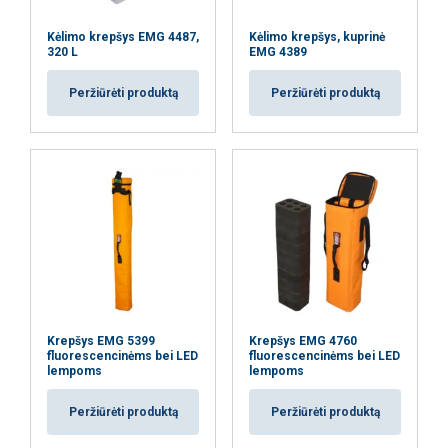
reklamos ir analizės partneriais, kurie gali
ją sujungti su kita informacija, kurią jiems
Kėlimo krepšys EMG 4487,
Kėlimo krepšys, kuprinė
320 L
EMG 4389
pateikėte arba kurią jie surinko, kai
naudojatės jų paslaugomis.
Privatumo
Peržiūrėti produktą
Peržiūrėti produktą
politika
Būtinieji
Veikimą
Tiksliniai
gerinantys
Funkciniai
Neklasifikuojami
Krepšys EMG 5399
Krepšys EMG 4760
fluorescencinėms bei LED
fluorescencinėms bei LED
AŠ SUTINKU
lempoms
lempoms
Peržiūrėti produktą
Peržiūrėti produktą
AŠ NESUTINKU