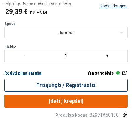
talpa ir patvaria audinio konstrukcija.
Rodyti daugiau
Kada rinktis šį produktą
29,39 €
be PVM
Geriausiai tinka:
Rankiniams įrankiams ir smulkiems priedams pernešti tarp
Spalva
darbo vietų.
Juodas
Darbams
Kiekis:
Rodyti pilną sąrašą
Yra sandėlyje
Prisijungti / Registruotis
Įdėti į krepšelį
8297TA50130
Produkto kodas: