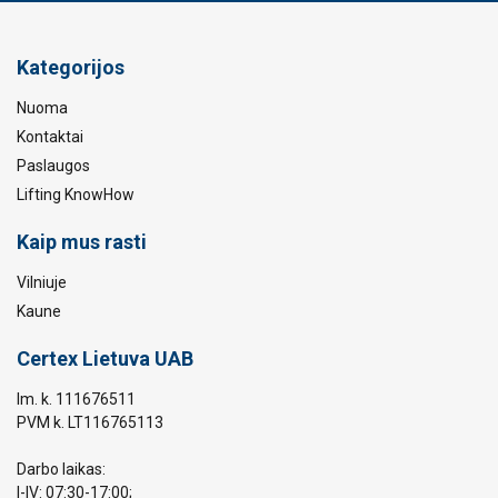
Kategorijos
Nuoma
Kontaktai
Paslaugos
Lifting KnowHow
Kaip mus rasti
Vilniuje
Kaune
Certex Lietuva UAB
Im. k. 111676511
PVM k. LT116765113
Darbo laikas:
I-IV: 07:30-17:00;