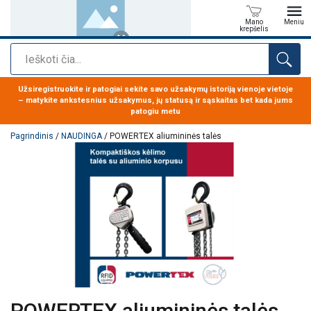
Mano
Meniu
krepšelis
Paieška
Produktas buvo pridėtas prie jūsų užklausos
Užsiregistruokite ir patogiai sekite savo užsakymų istoriją vienoje vietoje
– matykite ankstesnius užsakymus, jų statusą ir sąskaitas bet kada jums
patogiu metu
Pagrindinis
/
NAUDINGA
/ POWERTEX aliumininės talės
POWERTEX aliumininės talės