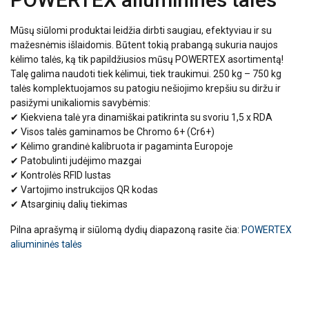
Mūsų siūlomi produktai leidžia dirbti saugiau, efektyviau ir su
mažesnėmis išlaidomis. Būtent tokią prabangą sukuria naujos
kėlimo talės, ką tik papildžiusios mūsų POWERTEX asortimentą!
Talę galima naudoti tiek kėlimui, tiek traukimui. 250 kg – 750 kg
talės komplektuojamos su patogiu nešiojimo krepšiu su diržu ir
pasižymi unikaliomis savybėmis:
✔ Kiekviena talė yra dinamiškai patikrinta su svoriu 1,5 x RDA
✔ Visos talės gaminamos be Chromo 6+ (Cr6+)
✔ Kėlimo grandinė kalibruota ir pagaminta Europoje
✔ Patobulinti judėjimo mazgai
✔ Kontrolės RFID lustas
✔ Vartojimo instrukcijos QR kodas
✔ Atsarginių dalių tiekimas
Pilna aprašymą ir siūlomą dydių diapazoną rasite čia:
POWERTEX
aliumininės talės