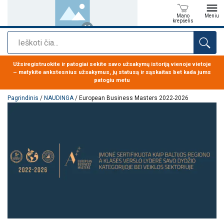
Mano
Meniu
krepšelis
Paieška
Produktas buvo pridėtas prie jūsų užklausos
Užsiregistruokite ir patogiai sekite savo užsakymų istoriją vienoje vietoje
– matykite ankstesnius užsakymus, jų statusą ir sąskaitas bet kada jums
patogiu metu
Pagrindinis
/
NAUDINGA
/ European Business Masters 2022-2026