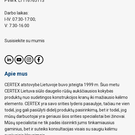
PVM k. LT116765113
Darbo laikas:
I-IV: 07:30-17:00;
V: 7.30-16:00
Susisiekite su mumis
Apie mus
CERTEX atstovybė Lietuvoje buvo įsteigta 1999 m. Šiuo metu
CERTEX Lietuva siūlo daugelio rūšių aukščiausios kokybės
produktų nuo sudėtingos konstrukcijos kranų iki mažiausio kėlimo
elemento. CERTEX yra savo srities lyderis pasaulyje, tačiau ne vien
todėl, jog gali pasiūlyti didelį produktų pasirinkimą, bet ir todėl, jog
mūsų darbuotojai yra geriausi šios srities specialistai bei žinovai.
Mūsų specialistai ne tik padės išsirinkti jums tinkamiausius
gaminius, bet ir suteiks konsultacijas visais su saugiu kėlimu