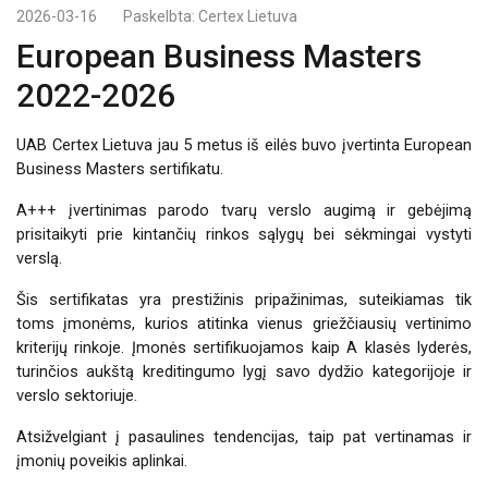
2026-03-16
Paskelbta:
Certex Lietuva
European Business Masters
2022-2026
UAB Certex Lietuva jau 5 metus iš eilės buvo įvertinta European
Business Masters sertifikatu.
A+++ įvertinimas parodo tvarų verslo augimą ir gebėjimą
prisitaikyti prie kintančių rinkos sąlygų bei sėkmingai vystyti
verslą.
Šis sertifikatas yra prestižinis pripažinimas, suteikiamas tik
toms įmonėms, kurios atitinka vienus griežčiausių vertinimo
kriterijų rinkoje. Įmonės sertifikuojamos kaip A klasės lyderės,
turinčios aukštą kreditingumo lygį savo dydžio kategorijoje ir
verslo sektoriuje.
Atsižvelgiant į pasaulines tendencijas, taip pat vertinamas ir
įmonių poveikis aplinkai.