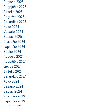
jūsų naudojimąsi mūsų svetaine su mūsų
Rugsėjo 2025
Rugpjūčio 2025
reklamos ir analizės partneriais, kurie gali
Birželio 2025
ją sujungti su kita informacija, kurią jiems
Gegužės 2025
pateikėte arba kurią jie surinko, kai
Balandžio 2025
naudojatės jų paslaugomis.
Privatumo
Kovo 2025
politika
Vasario 2025
Sausio 2025
Būtinieji
Veikimą
Tiksliniai
Gruodžio 2024
gerinantys
Lapkričio 2024
Spalio 2024
Rugsėjo 2024
Rugpjūčio 2024
Funkciniai
Neklasifikuojami
Liepos 2024
Birželio 2024
Balandžio 2024
Kovo 2024
Vasario 2024
AŠ SUTINKU
Sausio 2024
Gruodžio 2023
Lapkričio 2023
AŠ NESUTINKU