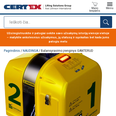
Mano
Meniu
krepšelis
Paieška
Produktas buvo pridėtas prie jūsų užklausos
Užsiregistruokite ir patogiai sekite savo užsakymų istoriją vienoje vietoje
– matykite ankstesnius užsakymus, jų statusą ir sąskaitas bet kada jums
patogiu metu
Pagrindinis
/
NAUDINGA
/ Balansyravimo įrenginys GANTERUD