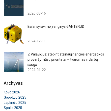
2026-03-16
Balansyravimo įrenginys GANTERUD
2024-12-11
V. Valavičius: stebint atsinaujinančios energetikos
proveržį, mūsų prioritetai – tvarumas ir darbų
sauga
2024-01-22
Archyvas
Ši svetainė naudoja slapukus
Kovo 2026
Naudojame slapukus siekdami
LITHUANIAN
Gruodžio 2025
suasmeninti turinį, skelbimus ir analizuoti
Lapkričio 2025
ENGLISH TRANSLATION
srautą. Taip pat dalijamės informacija apie
Spalio 2025