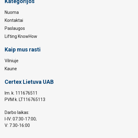
Kategorijos
Nuoma
Kontaktai
Paslaugos
Lifting KnowHow
Kaip mus rasti
Vilniuje
Kaune
Certex Lietuva UAB
Im. k. 111676511
PVM k. LT116765113
Darbo laikas:
I-IV: 07:30-17:00;
V: 7.30-16:00