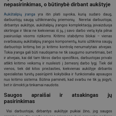
nepasirinkimas, o būtinybė dirbant aukštyje
Aukštalipių įranga
yra itin plati sąvoka, kurią sudaro daug,
darbuotojų saugą užtikrinančių priemonių. Neretai darbuotojai,
dirbantys aukštyje, aukštalipių įrangos komplektaciją įsivaizduoja
skirtingai ir tikrai ne kiekvienas iš jų, į savo darbo vietą kyla pilnai
pasiruošęs visoms rizikoms. Kritimo stabdymo blokai – vienas
svarbiausių aukštalipių įrangos komponentų, kuris užtikrina saugų
darbuotojo kritimą bei jo kritimo kontrolę nenumatytais atvejais.
Tokia įranga gali būti naudojama ne tik saugumo sumetimais, bet
ir atvejais, kai dėl tam tikros darbo specifikos, darbuotojas privalo
atlikti kritimo veiksmą ir nusileisti į žemesnį darbo lygį. Tiek dėl
vienos, tiek dėl kitos priežasties, kiekvienas aukštyje dirbantis
specialistas turėtų pasirūpinti kokybiška ir funkcionalia apsaugos
nuo kritimo sistema. Būtina paminėti, kad svarbu ne tik ją įsigyti,
bet ir išmokti ja tinkamai naudotis.
Saugos apraišai ir atsakingas jų
pasirinkimas
Visi darbuotojai, dirbantys aukštyje puikiai žino, jog saugos