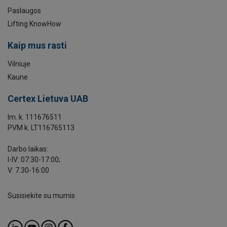
Paslaugos
Lifting KnowHow
Kaip mus rasti
Vilniuje
Kaune
Certex Lietuva UAB
Im. k. 111676511
PVM k. LT116765113
Darbo laikas:
I-IV: 07:30-17:00;
V: 7.30-16:00
Susisiekite su mumis