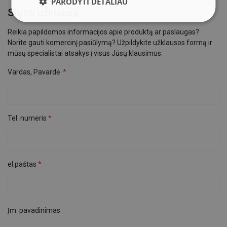
PARODYTI DETALIAU
Siųsti užklausą
Reikia papildomos informacijos apie produktą ar paslaugas?
Norite gauti komercinį pasiūlymą? Užpildykite užklausos formą ir
mūsų specialistai atsakys į visus Jūsų klausimus.
Vardas, Pavardė
Tel. numeris
el.paštas
Įm. pavadinimas