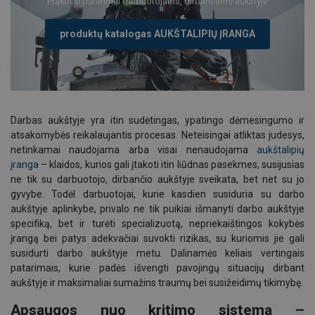
Praktiški patarimai darbuotojams, dirbantiems aukštyje
produktų katalogas AUKŠTALIPIŲ ĮRANGA
Darbas aukštyje yra itin sudėtingas, ypatingo dėmesingumo ir
atsakomybės reikalaujantis procesas. Neteisingai atliktas judesys,
netinkamai naudojama arba visai nenaudojama
aukštalipių
įranga
– klaidos, kurios gali įtakoti itin liūdnas pasekmes, susijusias
ne tik su darbuotojo, dirbančio aukštyje sveikata, bet net su jo
gyvybe. Todėl darbuotojai, kurie kasdien susiduria su darbo
aukštyje aplinkybe, privalo ne tik puikiai išmanyti darbo aukštyje
specifiką, bet ir turėti specializuotą, nepriekaištingos kokybės
įrangą bei patys adekvačiai suvokti rizikas, su kuriomis jie gali
susidurti darbo aukštyje metu. Dalinamės keliais vertingais
patarimais, kurie padės išvengti pavojingų situacijų dirbant
aukštyje ir maksimaliai sumažins traumų bei susižeidimų tikimybę.
Apsaugos nuo kritimo sistema –