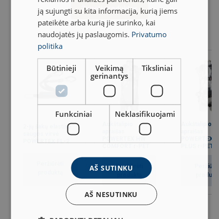
Žiūrėti produktus
ją sujungti su kita informacija, kurią jiems
pateikėte arba kurią jie surinko, kai
naudojatės jų paslaugomis.
Privatumo
politika
Būtinieji
Veikimą
Tiksliniai
gerinantys
Funkciniai
Neklasifikuojami
Aukštalipio
Aukštalipio
2-jų šakų elastinė
apraišas
apraišas
saugos virvė
POWERTEX HW
POWERTEX 
POWERTEX FL-2
COMFORT r-PET
PLUS r-PET
Peržiūrėti
Peržiūrėti
Peržiūrėt
AŠ SUTINKU
produktą
produktą
produkt
AŠ NESUTINKU