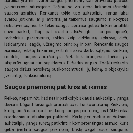
apraišai yra itin svarbi saugos priemonė, kuri praverčia pačiose
įvairiausiose situacijose. Tačiau ne visi geba tinkamai išsirinkti
saugos apraišus. Renkantis tokio tipo aukštalipių įranga labai
svarbu įsitikinti, ar ji atitinka jai taikomus saugumo ir kokybės
reikalavimus, nes tik tokie saugos apraišai gebės tinkamai atlikti
savo paskirtį. Taip pat svarbu atsižvelgti į saugos apraišų
techninius parametrus, tokius kaip didžiausią apkrovą, diržų
išsidėstymą, sagčių užsegimo principą ir pan. Renkantis saugos
apraišus, reikėtų tinkamai įvertinti ir savo darbo sąlygas. Kai kurių
modelių saugos apraišai yra šiek tiek brangesni, tačiau yra
atsparūs ugniai, turi papildomus D žiedus ar pan. Todėl renkantis
saugos diržus nereikėtų susikoncentruoti į jų kainą, o objektyviai
įvertinti jų funkcionalumą.
Saugos priemonių patikros atlikimas
Reikėtų nepamiršti, kad net ir pati kokybiškiausia aukštalipių įranga
dėvisi ir bėgant laikui gali prarasti savo funkcionalumą. Kiekvieną
kartą, prieš naudojant bet kurią saugos priemonę, jos būklę reikia
nuodugniai ir atsakingai patikrinti. Kartą per metus ar dažniau,
aukštalipių įrangą turėtų patikrinti ir kompetentingas asmuo, kuris
geba įvertinti saugos priemonių būklę pagal visus saugumo