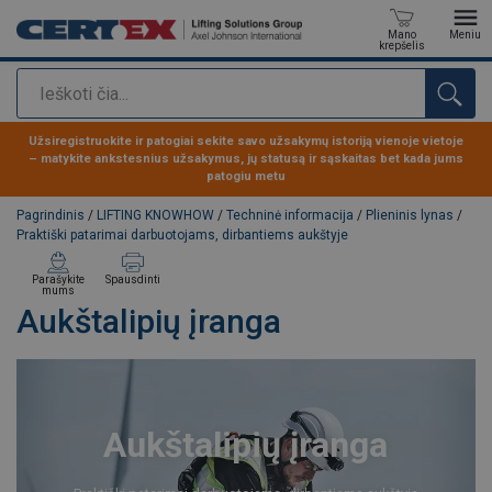
Mano
Meniu
krepšelis
Paieška
Produktas buvo pridėtas prie jūsų užklausos
Užsiregistruokite ir patogiai sekite savo užsakymų istoriją vienoje vietoje
– matykite ankstesnius užsakymus, jų statusą ir sąskaitas bet kada jums
patogiu metu
Pagrindinis
/
LIFTING KNOWHOW
/
Techninė informacija
/
Plieninis lynas
/
Praktiški patarimai darbuotojams, dirbantiems aukštyje
Parašykite
Spausdinti
mums
Aukštalipių įranga
Aukštalipių įranga