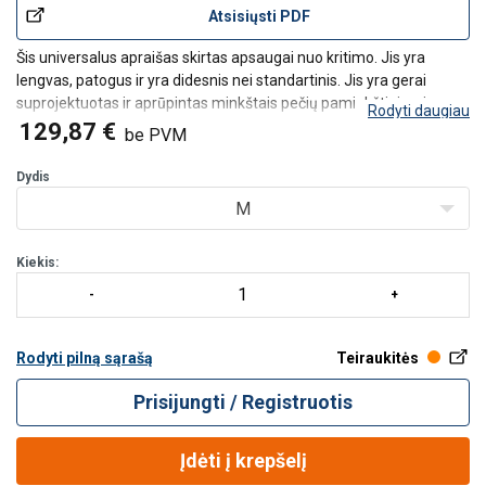
Atsisiųsti PDF
Šis universalus apraišas skirtas apsaugai nuo kritimo. Jis yra
lengvas, patogus ir yra didesnis nei standartinis. Jis yra gerai
suprojektuotas ir aprūpintas minkštais pečių paminkštinimais.
Rodyti daugiau
Diržai yra labai greitai ir lengvai užsidedami naudojant aukštos
129,87 €
be PVM
kokybės užsegamas sagtis krūtin/p>
Dydis
M
Kiekis:
Rodyti pilną sąrašą
Teiraukitės
Prisijungti / Registruotis
Įdėti į krepšelį