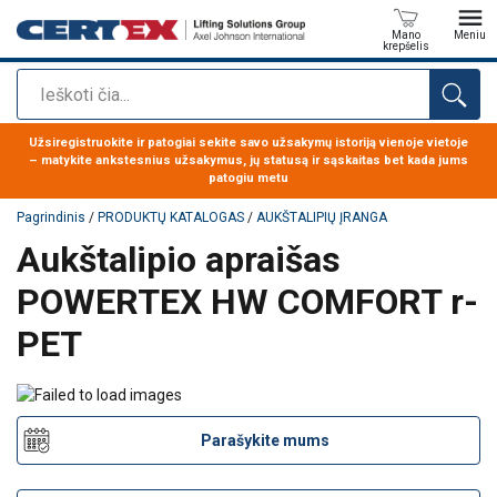
Mano
Meniu
krepšelis
Paieška
Produktas buvo pridėtas prie jūsų užklausos
Užsiregistruokite ir patogiai sekite savo užsakymų istoriją vienoje vietoje
– matykite ankstesnius užsakymus, jų statusą ir sąskaitas bet kada jums
patogiu metu
Pagrindinis
/
PRODUKTŲ KATALOGAS
/
AUKŠTALIPIŲ ĮRANGA
Aukštalipio apraišas
POWERTEX HW COMFORT r-
PET
Parašykite mums