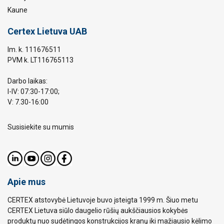
Kaune
Certex Lietuva UAB
Im. k. 111676511
PVM k. LT116765113
Darbo laikas:
I-IV: 07:30-17:00;
V: 7.30-16:00
Susisiekite su mumis
Apie mus
CERTEX atstovybė Lietuvoje buvo įsteigta 1999 m. Šiuo metu
CERTEX Lietuva siūlo daugelio rūšių aukščiausios kokybės
produktų nuo sudėtingos konstrukcijos kranų iki mažiausio kėlimo