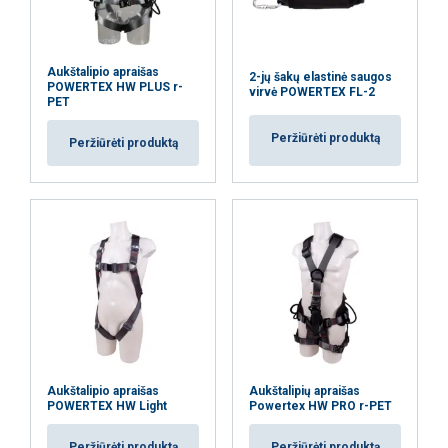
Ši svetainė naudoja slapukus
Temperatūros diapazonas:
Naudojame slapukus siekdami
LITHUANIAN
Standartas:
Aukštalipio apraišas
2-jų šakų elastinė saugos
suasmeninti turinį, skelbimus ir analizuoti
POWERTEX HW PLUS r-
ENGLISH TRANSLATION
virvė POWERTEX FL-2
PET
srautą. Taip pat dalijamės informacija apie
jūsų naudojimąsi mūsų svetaine su mūsų
Peržiūrėti produktą
Peržiūrėti produktą
reklamos ir analizės partneriais, kurie gali
ją sujungti su kita informacija, kurią jiems
pateikėte arba kurią jie surinko, kai
naudojatės jų paslaugomis.
Privatumo
politika
Būtinieji
Veikimą
Tiksliniai
gerinantys
Funkciniai
Neklasifikuojami
Aukštalipio apraišas
Aukštalipių apraišas
POWERTEX HW Light
Powertex HW PRO r-PET
Peržiūrėti produktą
Peržiūrėti produktą