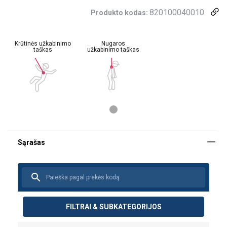
820100040010
Produkto kodas:
Krūtinės užkabinimo
Nugaros
taškas
užkabinimo taškas
Vartotojo vadovas
FILTRAI & SUBKATEGORIJOS
Harness User Instructions All Languages.pdf