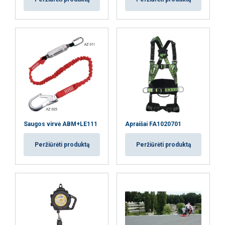
AŠ SUTINKU
AŠ NESUTINKU
PARODYTI DETALIAU
Saugos virvė ABM+LE111
Apraišai FA1020701
Peržiūrėti produktą
Peržiūrėti produktą