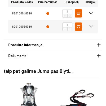
Produkto kodas
Prieinamumas
Į krepšelį
Daugiau
820100040010
820100050010
taip pat galime Jums pasiūlyti...
Trumpa informacija apie standartus
Medžiaga:
Žymėjimas: