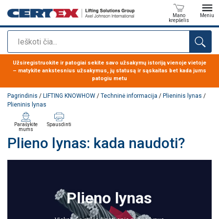
Mano
Meniu
krepšelis
Paieška
Produktas buvo pridėtas prie jūsų užklausos
Užsiregistruokite ir patogiai sekite savo užsakymų istoriją vienoje vietoje
– matykite ankstesnius užsakymus, jų statusą ir sąskaitas bet kada jums
patogiu metu
Pagrindinis
/
LIFTING KNOWHOW
/
Techninė informacija
/
Plieninis lynas
/
Plieninis lynas
Parašykite
Spausdinti
mums
Plieno lynas: kada naudoti?
Plieno lynas