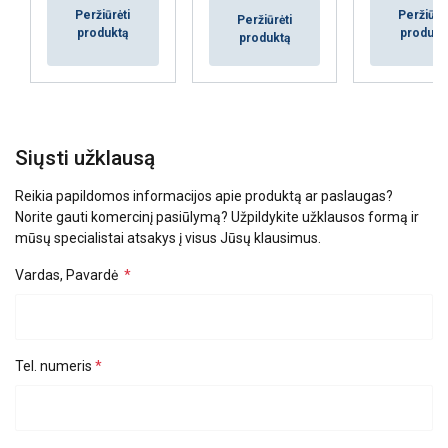
AŠ NESUTINKU
Peržiūrėti
Peržiūrėt
Peržiūrėti
produktą
produkt
produktą
PARODYTI DETALIAU
Siųsti užklausą
Reikia papildomos informacijos apie produktą ar paslaugas?
Norite gauti komercinį pasiūlymą? Užpildykite užklausos formą ir
mūsų specialistai atsakys į visus Jūsų klausimus.
Vardas, Pavardė
Tel. numeris