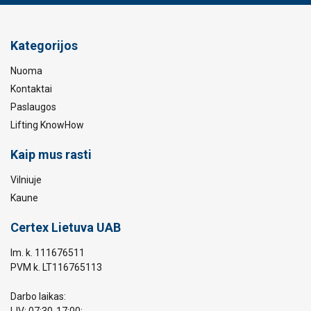
Kategorijos
Nuoma
Kontaktai
Paslaugos
Lifting KnowHow
Kaip mus rasti
Vilniuje
Kaune
Certex Lietuva UAB
Im. k. 111676511
PVM k. LT116765113
Darbo laikas:
I-IV: 07:30-17:00;