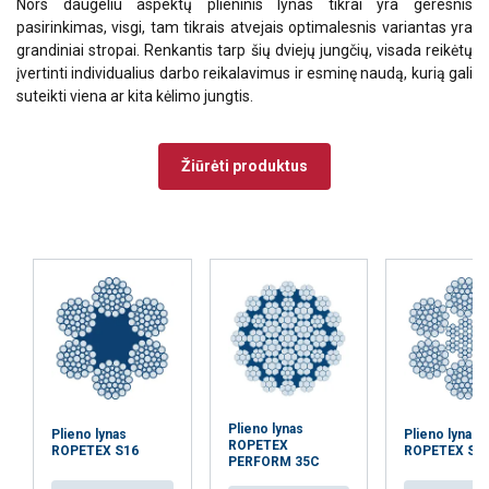
Nors daugeliu aspektų plieninis lynas tikrai yra geresnis
srautą. Taip pat dalijamės informacija apie
pasirinkimas, visgi, tam tikrais atvejais optimalesnis variantas yra
jūsų naudojimąsi mūsų svetaine su mūsų
grandiniai stropai. Renkantis tarp šių dviejų jungčių, visada reikėtų
reklamos ir analizės partneriais, kurie gali
įvertinti individualius darbo reikalavimus ir esminę naudą, kurią gali
ją sujungti su kita informacija, kurią jiems
suteikti viena ar kita kėlimo jungtis.
pateikėte arba kurią jie surinko, kai
naudojatės jų paslaugomis.
Privatumo
Žiūrėti produktus
politika
Būtinieji
Veikimą
Tiksliniai
gerinantys
Funkciniai
Neklasifikuojami
Plieno lynas
Plieno lynas
Plieno lynas
AŠ SUTINKU
ROPETEX
ROPETEX S16
ROPETEX S6
PERFORM 35C