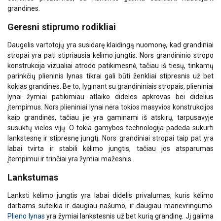
grandines.
Geresni stiprumo rodikliai
Daugelis vartotojų yra susidarę klaidingą nuomonę, kad grandiniai
stropai yra pati stipriausia kėlimo jungtis. Nors grandininio stropo
konstrukcija vizualiai atrodo patikimesnė, tačiau iš tiesų, tinkamų
parinkčių plieninis lynas tikrai gali būti ženkliai stipresnis už bet
kokias grandines. Be to, lyginant su grandininiais stropais, plieniniai
lynai žymiai patikimiau atlaiko dideles apkrovas bei didelius
įtempimus. Nors plieniniai lynai nėra tokios masyvios konstrukcijos
kaip grandinės, tačiau jie yra gaminami iš atskirų, tarpusavyje
susuktų vielos vijų. O tokia gamybos technologija padeda sukurti
lankstesnę ir stipresnę jungtį. Nors grandiniai stropai taip pat yra
labai tvirta ir stabili kėlimo jungtis, tačiau jos atsparumas
įtempimui ir trinčiai yra žymiai mažesnis.
Lankstumas
Lanksti kėlimo jungtis yra labai didelis privalumas, kuris kėlimo
darbams suteikia ir daugiau našumo, ir daugiau manevringumo.
Plieno lynas
yra žymiai lankstesnis už bet kurią grandinę. Jį galima