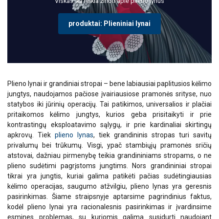
Viskas, ką reikia žinoti apie plieno lynus
produktai: Plieniniai lynai
Plieno lynai ir grandiniai stropai – bene labiausiai paplitusios kėlimo
jungtys, naudojamos pačiose įvairiausiose pramonės srityse, nuo
statybos iki jūrinių operacijų. Tai patikimos, universalios ir plačiai
pritaikomos kėlimo jungtys, kurios geba prisitaikyti ir prie
kontrastingų eksploatavimo sąlygų, ir prie kardinaliai skirtingų
apkrovų. Tiek
plieno lynas
, tiek grandininis stropas turi savitų
privalumų bei trūkumų. Visgi, ypač stambiųjų pramonės sričių
atstovai, dažniau pirmenybę teikia grandininiams stropams, o ne
plieno sudėtimi pagrįstoms jungtims. Nors grandininiai stropai
tikrai yra jungtis, kuriai galima patikėti pačias sudėtingiausias
kėlimo operacijas, saugumo atžvilgiu, plieno lynas yra geresnis
pasirinkimas. Šiame straipsnyje aptarsime pagrindinius faktus,
kodėl plieno lynai yra racionalesnis pasirinkimas ir įvardinsime
esmines problemas, su kuriomis galima susidurti naudojant