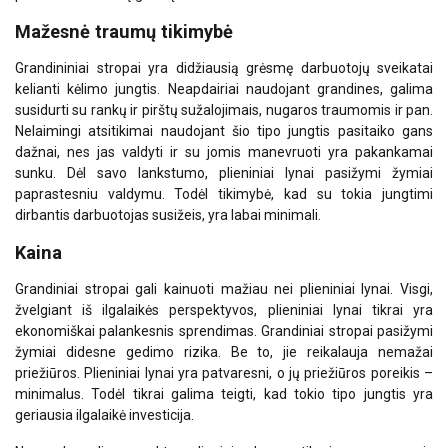
Mažesnė traumų tikimybė
Grandininiai stropai yra didžiausią grėsmę darbuotojų sveikatai
kelianti kėlimo jungtis. Neapdairiai naudojant grandines, galima
susidurti su rankų ir pirštų sužalojimais, nugaros traumomis ir pan.
Nelaimingi atsitikimai naudojant šio tipo jungtis pasitaiko gans
dažnai, nes jas valdyti ir su jomis manevruoti yra pakankamai
sunku. Dėl savo lankstumo, plieniniai lynai pasižymi žymiai
paprastesniu valdymu. Todėl tikimybė, kad su tokia jungtimi
dirbantis darbuotojas susižeis, yra labai minimali.
Kaina
Grandiniai stropai gali kainuoti mažiau nei plieniniai lynai. Visgi,
žvelgiant iš ilgalaikės perspektyvos, plieniniai lynai tikrai yra
ekonomiškai palankesnis sprendimas. Grandiniai stropai pasižymi
žymiai didesne gedimo rizika. Be to, jie reikalauja nemažai
priežiūros. Plieniniai lynai yra patvaresni, o jų priežiūros poreikis –
Ši svetainė naudoja slapukus
minimalus. Todėl tikrai galima teigti, kad tokio tipo jungtis yra
Naudojame slapukus siekdami
LITHUANIAN
geriausia ilgalaikė investicija.
suasmeninti turinį, skelbimus ir analizuoti
ENGLISH TRANSLATION