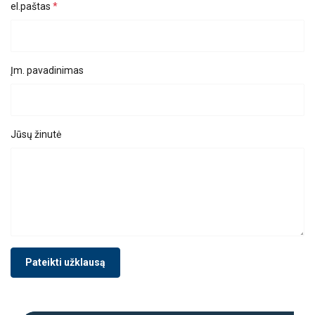
el.paštas
Įm. pavadinimas
Jūsų žinutė
Pateikti užklausą