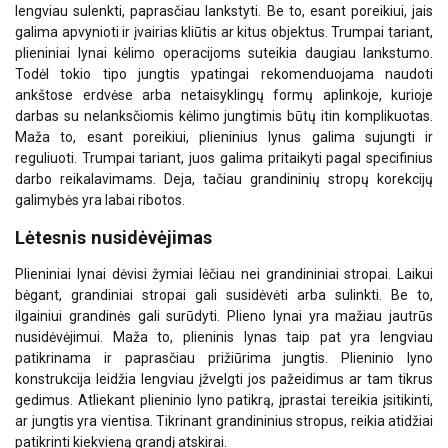
lengviau sulenkti, paprasčiau lankstyti. Be to, esant poreikiui, jais
galima apvynioti ir įvairias kliūtis ar kitus objektus. Trumpai tariant,
plieniniai lynai kėlimo operacijoms suteikia daugiau lankstumo.
Todėl tokio tipo jungtis ypatingai rekomenduojama naudoti
ankštose erdvėse arba netaisyklingų formų aplinkoje, kurioje
darbas su nelanksčiomis kėlimo jungtimis būtų itin komplikuotas.
Maža to, esant poreikiui, plieninius lynus galima sujungti ir
reguliuoti. Trumpai tariant, juos galima pritaikyti pagal specifinius
darbo reikalavimams. Deja, tačiau grandininių stropų korekcijų
galimybės yra labai ribotos.
Lėtesnis nusidėvėjimas
Plieniniai lynai dėvisi žymiai lėčiau nei grandininiai stropai. Laikui
bėgant, grandiniai stropai gali susidėvėti arba sulinkti. Be to,
ilgainiui grandinės gali surūdyti. Plieno lynai yra mažiau jautrūs
nusidėvėjimui. Maža to, plieninis lynas taip pat yra lengviau
patikrinama ir paprasčiau prižiūrima jungtis. Plieninio lyno
konstrukcija leidžia lengviau įžvelgti jos pažeidimus ar tam tikrus
gedimus. Atliekant plieninio lyno patikrą, įprastai tereikia įsitikinti,
ar jungtis yra vientisa. Tikrinant grandininius stropus, reikia atidžiai
patikrinti kiekvieną grandį atskirai.