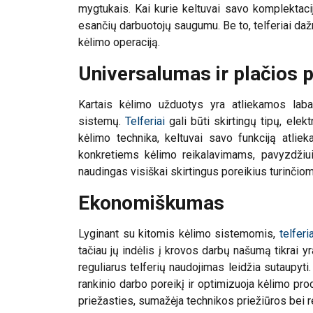
mygtukais. Kai kurie keltuvai savo komplektacij
esančių darbuotojų saugumu. Be to, telferiai dažn
kėlimo operaciją.
Universalumas ir plačios 
Kartais kėlimo užduotys yra atliekamos lab
sistemų.
Telferiai
gali būti skirtingų tipų, elek
kėlimo technika, keltuvai savo funkciją atlieka
konkretiems kėlimo reikalavimams, pavyzdžiui,
naudingas visiškai skirtingus poreikius turinčio
Ekonomiškumas
Lyginant su kitomis kėlimo sistemomis,
t
elferia
tačiau jų indėlis į krovos darbų našumą tikrai yr
reguliarus telferių naudojimas leidžia sutaupyt
Ši svetainė
rankinio darbo poreikį ir optimizuoja kėlimo pr
priežasties, sumažėja technikos priežiūros bei r
Naudojame slapuku