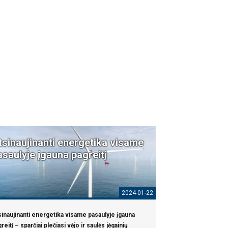
tsinaujinanti energetika visame
asaulyje įgauna pagreitį
2024-01-22
inaujinanti energetika visame pasaulyje įgauna
reitį – sparčiai plečiasi vėjo ir saulės jėgainių