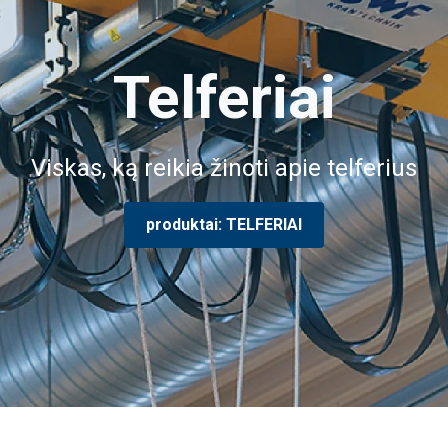
Telferiai
Viskas, ką reikia žinoti apie telferius
produktai: TELFERIAI