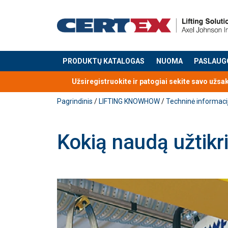
PRODUKTŲ KATALOGAS
NUOMA
PASLAUG
Produktas buvo pridėtas prie jūsų užklausos
Užsiregistruokite ir patogiai sekite savo užsa
Pagrindinis
/
LIFTING KNOWHOW
/
Techninė informaci
Kokią naudą užtikr