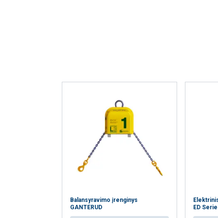
informacija apie 
ją sujungti su kit
paslaugomis.
Pri
Būtinieji
PARODYTI D
Balansyravimo įrenginys
Elektrini
GANTERUD
ED Serie