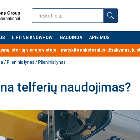
OS
LIFTING KNOWHOW
NAUDINGA
APIE MUS
kymų istoriją vienoje vietoje – matykite ankstesnius užsakymus, jų 
ja
/
Plieninis lynas
/
Plieninis lynas
ina telferių naudojimas?