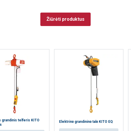
jūsų naudojimąsi mūsų svetaine su mūsų reklamos ir analizės partn
a informacija, kurią jiems pateikėte arba kurią jie surinko, kai nau
vatumo politika
Žiūrėti produktus
Veikimą
Tiksliniai
Funkciniai
N
gerinantys
ETALIAU
AŠ NESUTINKU
s grandinis telferis KITO
Elektrinė grandininė talė KITO EQ
s