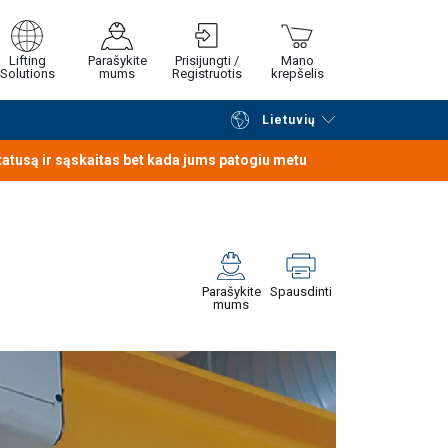
Lifting
Parašykite
Prisijungti /
Mano
Solutions
mums
Registruotis
krepšelis
Lietuvių
Tęsti naršymą
Tęsti pirkimą
statusą ir sąskaitas bet kada jums patogiu metu
Parašykite
Spausdinti
mums