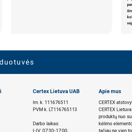
par
iš
ko
vėj
rduotuvės
i
Certex Lietuva UAB
Apie mus
Im. k. 111676511
CERTEX atstovyb
PVM k. LT116765113
CERTEX Lietuva 
produktų nuo su
Darbo laikas:
kėlimo elemento.
I-IV: 07:30-17:00;
tačiau ne vien to