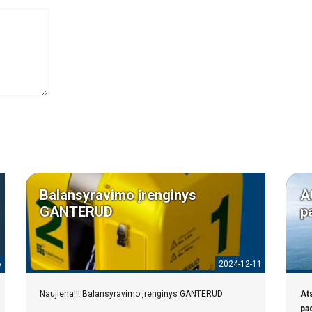
Balansyravimo įrenginys
A
GANTERUD
p
6
2024-12-11
Naujiena!!! Balansyravimo įrenginys GANTERUD
Ats
pag