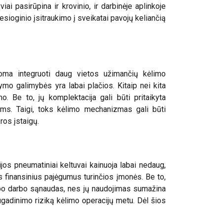
i pasirūpina ir krovinio, ir darbinėje aplinkoje
esioginio įsitraukimo į sveikatai pavojų keliančią
oma integruoti daug vietos užimančių kėlimo
kymo galimybės yra labai plačios. Kitaip nei kita
mo. Be to, jų komplektacija gali būti pritaikyta
oms. Taigi, toks kėlimo mechanizmas gali būti
ros įstaigų.
os pneumatiniai keltuvai kainuoja labai nedaug,
žus finansinius pajėgumus turinčios įmonės. Be to,
taupo darbo sąnaudas, nes jų naudojimas sumažina
ugadinimo riziką kėlimo operacijų metu. Dėl šios
aip pat dalijamės
LITHUANIAN