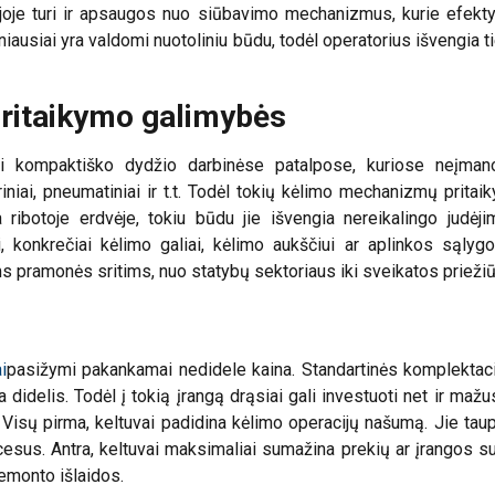
oje turi ir apsaugos nuo siūbavimo mechanizmus, kurie efektyvia
iausiai yra valdomi nuotoliniu būdu, todėl operatorius išvengia ti
pritaikymo galimybės
ai kompaktiško dydžio darbinėse patalpose, kuriose neįman
triniai, pneumatiniai ir t.t. Todėl tokių kėlimo mechanizmų pritai
 ribotoje erdvėje, tokiu būdu jie išvengia nereikalingo judėji
 konkrečiai kėlimo galiai, kėlimo aukščiui ar aplinkos sąlyg
ms pramonės sritims, nuo statybų sektoriaus iki sveikatos priežiū
i
pasižymi pakankamai nedidele kaina. Standartinės komplektacij
a didelis. Todėl į tokią įrangą drąsiai gali investuoti net ir ma
i. Visų pirma, keltuvai padidina kėlimo operacijų našumą. Jie 
 naudoja slapukus
ocesus. Antra, keltuvai maksimaliai sumažina prekių ar įrangos s
emonto išlaidos.
s siekdami suasmeninti turinį, skelbimus ir analizuoti srautą. T