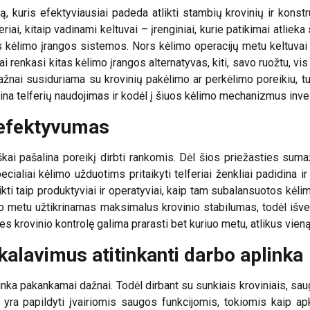
 kuris efektyviausiai padeda atlikti stambių krovinių ir konstru
feriai, kitaip vadinami keltuvai – įrenginiai, kurie patikimai atli
itos kėlimo įrangos sistemos. Nors kėlimo operacijų metu keltuvai y
jai renkasi kitas kėlimo įrangos alternatyvas, kiti, savo ruožtu, vi
dažnai susiduriama su krovinių pakėlimo ar perkėlimo poreikiu, tur
rina telferių naudojimas ir kodėl į šiuos kėlimo mechanizmus inves
 efektyvumas
kai pašalina poreikį dirbti rankomis. Dėl šios priežasties suma
ialiai kėlimo užduotims pritaikyti telferiai ženkliai padidina i
likti taip produktyviai ir operatyviai, kaip tam subalansuotos kė
limo metu užtikrinamas maksimalus krovinio stabilumas, todėl išv
es krovinio kontrolę galima prarasti bet kuriuo metu, atlikus vien
alavimus atitinkanti darbo aplinka
inka pakankamai dažnai. Todėl dirbant su sunkiais kroviniais, sa
 yra papildyti įvairiomis saugos funkcijomis, tokiomis kaip ap