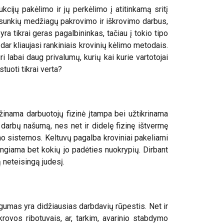
kcijų pakėlimo ir jų perkėlimo į atitinkamą sritį
eka sunkių medžiagų pakrovimo ir iškrovimo darbus,
ra tikrai geras pagalbininkas, tačiau į tokio tipo
s dar kliaujasi rankiniais krovinių kėlimo metodais.
i labai daug privalumų, kurių kai kurie vartotojai
tuoti tikrai verta?
žinama darbuotojų fizinė įtampa bei užtikrinama
r darbų našumą, nes net ir didelę fizinę ištvermę
limo sistemos. Keltuvų pagalba kroviniai pakeliami
engiama bet kokių jo padėties nuokrypių. Dirbant
ą neteisingą judesį.
ugumas yra didžiausias darbdavių rūpestis. Net ir
krovos ribotuvais, ar, tarkim, avarinio stabdymo