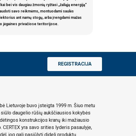
kai bei vis daugiau žmonių ryžtasi „žaliąją energiją“
naudoti savo reikmėms, montuodami saulės
lektorius ant namų stogų, arba įrengdami mažas
o jėgaines privačiose teritorijose.
REGISTRACIJA
ė Lietuvoje buvo įsteigta 1999 m. Šiuo metu
siūlo daugelio rūšių aukščiausios kokybės
dėtingos konstrukcijos kranų iki mažiausio
 CERTEX yra savo srities lyderis pasaulyje,
dėl, jog gali pasiūlyti didelį produktų