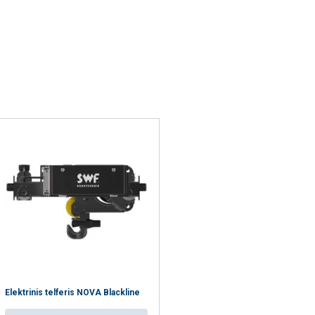
eriais, kurie gali
ENGLISH TRANSLATION
dojatės jų
eklasifikuojami
AŠ SUTINKU
Elektrinis telferis NOVA Blackline