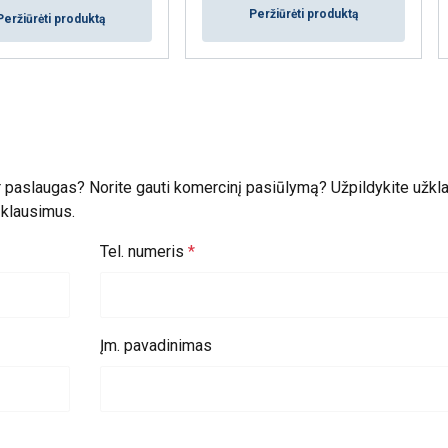
Peržiūrėti produktą
Peržiūrėti produktą
r paslaugas? Norite gauti komercinį pasiūlymą? Užpildykite užk
ų klausimus.
Tel. numeris
Įm. pavadinimas