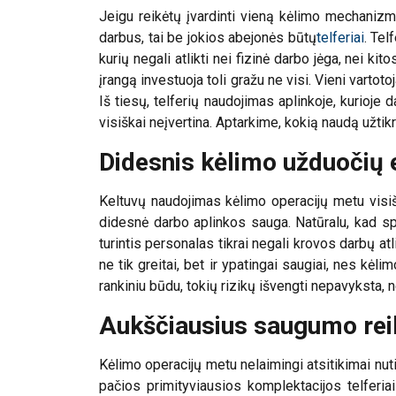
Jeigu reikėtų įvardinti vieną kėlimo mechanizmą,
darbus, tai be jokios abejonės būtų
telferiai
. Tel
kurių negali atlikti nei fizinė darbo jėga, nei k
įrangą investuoja toli gražu ne visi. Vieni vartoto
Iš tiesų, telferių naudojimas aplinkoje, kurioje 
visiškai neįvertina. Aptarkime, kokią naudą užtik
Didesnis kėlimo užduočių
Keltuvų naudojimas kėlimo operacijų metu visiš
didesnė darbo aplinkos sauga. Natūralu, kad spec
turintis personalas tikrai negali krovos darbų at
ne tik greitai, bet ir ypatingai saugiai, nes kė
rankiniu būdu, tokių rizikų išvengti nepavyksta, n
Aukščiausius saugumo reik
Kėlimo operacijų metu nelaimingi atsitikimai nut
pačios primityviausios komplektacijos telferiai