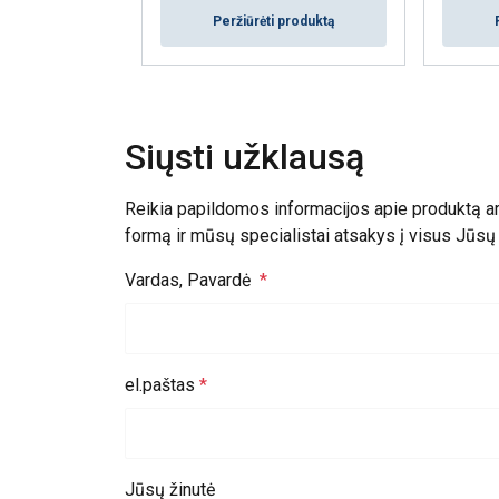
Peržiūrėti produktą
Siųsti užklausą
Reikia papildomos informacijos apie produktą a
formą ir mūsų specialistai atsakys į visus Jūs
Vardas, Pavardė
el.paštas
Jūsų žinutė