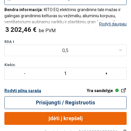
Bendra informacija:
KITO EQ elektrinis grandininė talė mažas ir
galingas grandininis keltuvas su vežimėliu, aliuminiu korpusu,
ventiliatoriumi aušinamu varikliu ir plastikiniu grandinės maišu.
Rodyti daugiau
3 202,46 €
be PVM
Didelio našumo funkcija: 130 % greitis esant mažesniam nei 30 %
WLL
RDA
t
0,5
Standartinė įranga:
Dažnio keitik
Kiekis:
Rodyti pilną sąrašą
Yra sandėlyje
Prisijungti / Registruotis
Įdėti į krepšelį