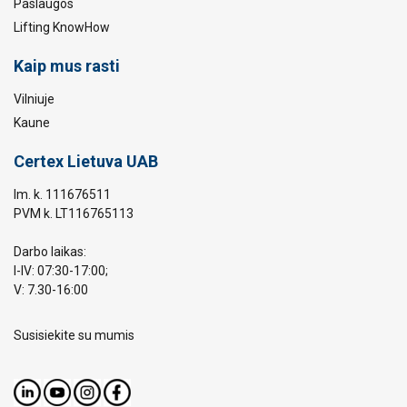
Paslaugos
Lifting KnowHow
Kaip mus rasti
Vilniuje
Kaune
Certex Lietuva UAB
Im. k. 111676511
PVM k. LT116765113
Darbo laikas:
I-IV: 07:30-17:00;
V: 7.30-16:00
Susisiekite su mumis