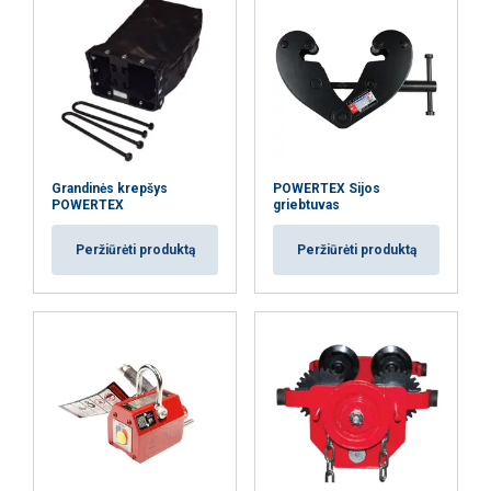
Elektrinis sijos vežimėlis (valdomas keitikliu - dvigubas
greitis)
Grandinės krepšys
POWERTEX Sijos
POWERTEX
griebtuvas
Peržiūrėti produktą
Peržiūrėti produktą