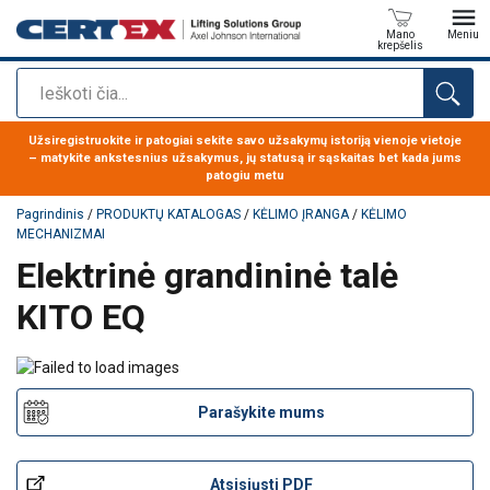
Mano
Meniu
krepšelis
Paieška
Produktas buvo pridėtas prie jūsų užklausos
Užsiregistruokite ir patogiai sekite savo užsakymų istoriją vienoje vietoje
– matykite ankstesnius užsakymus, jų statusą ir sąskaitas bet kada jums
patogiu metu
Pagrindinis
/
PRODUKTŲ KATALOGAS
/
KĖLIMO ĮRANGA
/
KĖLIMO
MECHANIZMAI
Elektrinė grandininė talė
KITO EQ
Parašykite mums
Atsisiųsti PDF