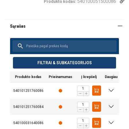
540100051500086
Produkto kodas:
FILTRAI & SUBKATEGORIJOS
Produkto kodas
Prieinamumas
Į krepšelį
Daugiau
540101251760086
540101251760084
KITO EQ elektrinis grandininė talė
540100031640086
mažas ir galingas grandininis keltuvas su vežimėliu,