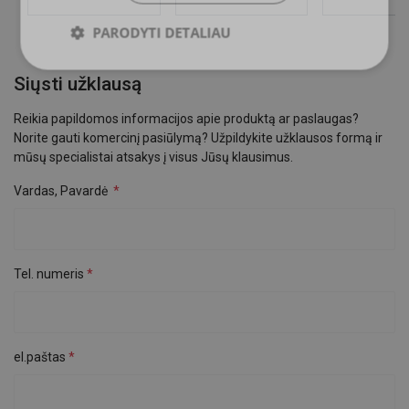
PARODYTI DETALIAU
Siųsti užklausą
Reikia papildomos informacijos apie produktą ar paslaugas?
Norite gauti komercinį pasiūlymą? Užpildykite užklausos formą ir
mūsų specialistai atsakys į visus Jūsų klausimus.
Vardas, Pavardė
Tel. numeris
el.paštas