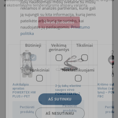
jūsų naudojimąsi mūsų svetaine su mūsų
ir ekstremalioms temperatūroms atsparų variantą.
reklamos ir analizės partneriais, kurie gali
ją sujungti su kita informacija, kurią jiems
pateikėte arba kurią jie surinko, kai
Žiūrėti produktus
naudojatės jų paslaugomis.
Privatumo
politika
Būtinieji
Veikimą
Tiksliniai
gerinantys
Funkciniai
Neklasifikuojami
Aukštalipio
Kritimo sula
2-jų šakų elastinė
apraišas
blokas (su pl
saugos virvė
POWERTEX HW
lynu) – POW
POWERTEX FL-2
PLUS r-PET
FBC
AŠ SUTINKU
Peržiūrėti
Peržiūrėti
Peržiūrėt
produktą
produktą
produkt
AŠ NESUTINKU