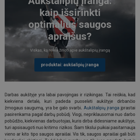
Aukštalipių įranga:
kaip išsirinkti
optimalius saugos
apraišus?
Viskas, ką reikia žinoti apie aukštalipių įrangą
produktai: aukšalipių įranga
Darbas aukštyje yra labai pavojingas ir rizikingas. Tai reiškia, kad
kiekviena detalė, kuri padeda puoselėti aukštyje dirbančio
žmogaus saugumą, yra be galo svarbi
.
Aukštalipių įranga
įprastai
pasirenkama pagal darbų pobūdį. Visgi, nepriklausomai nuo darbo
pobūdžio, kiekvienas darbuotojas, kuris dirba didesniame aukštyje,
turi apsisaugoti nuo kritimo rizikos. Šiam tikslui puikiai pasitarnauja
vieno ar kito tipo saugos apraišai. Vis tik, saugos apraišai gali būti