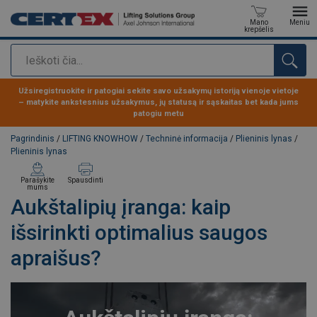
Mano
Meniu
krepšelis
Paieška
Produktas buvo pridėtas prie jūsų užklausos
Užsiregistruokite ir patogiai sekite savo užsakymų istoriją vienoje vietoje
– matykite ankstesnius užsakymus, jų statusą ir sąskaitas bet kada jums
patogiu metu
Pagrindinis
/
LIFTING KNOWHOW
/
Techninė informacija
/
Plieninis lynas
/
Plieninis lynas
Parašykite
Spausdinti
mums
Aukštalipių įranga: kaip
išsirinkti optimalius saugos
apraišus?