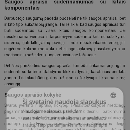
Saugos apraišo suderinamumas su kitais
komponentais
Darbuotojo saugumą padeda puoselėti ne tik saugos apraišai, bet
ir kito tipo aukštalipių įranga. Tai reiškia, kad saugos apraišas turi
būti suderintas su visais kitais saugos komponentais. Jei
nesukuriama vientisa ir tarpusavyve suderinta kritimo sulaikymo
sistema, gali kilti įvairių pavojų - nuo nepakankamo energijos
sugėrimo kritimo metu iki neteisingo apkrovų pasiskirstymo ar
mechaninių pažeidimų jungiamuosiuose taškuose.
Dėl šios priežasties saugos apraišai turi būti tinkamai prijungti ir
suderinti su kritimo stabdymo blokais, lynais, karabinais bei kita
įranga. Tik tokiu būdu galima užtikrinti efektyvią ir tikrai patikimą
apsaugą.
Saugos apraišo kokybė
Ši svetainė naudoja slapukus
Svarbu įvertinti ir apraišų kokybę. Iš aukštos kokybės medžiagų
Naudojame slapukus siekdami
LITHUANIAN
pagaminti saugos apraišai pasižymi didesniu patikimumu,
suasmeninti turinį, skelbimus ir analizuoti
tarnauja ilgiau. Kokybiški apraišai taip pat geriau atlaiko intensyvų
ENGLISH TRANSLATION
naudojimą, efektyviau atsispiria įvairiems pažeidimams. Jeigu
srautą. Taip pat dalijamės informacija apie
darbuotojai dirba lauke, svarbu pasirinkti UV spinduliams, drėgmei