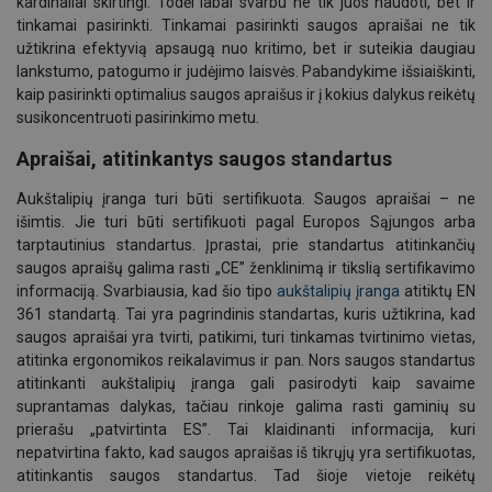
kardinaliai skirtingi. Todėl labai svarbu ne tik juos naudoti, bet ir
tinkamai pasirinkti. Tinkamai pasirinkti saugos apraišai ne tik
užtikrina efektyvią apsaugą nuo kritimo, bet ir suteikia daugiau
lankstumo, patogumo ir judėjimo laisvės. Pabandykime išsiaiškinti,
kaip pasirinkti optimalius saugos apraišus ir į kokius dalykus reikėtų
susikoncentruoti pasirinkimo metu.
Aprai
šai,
atitinkantys saugos standartus
Aukštalipių įranga turi būti sertifikuota. Saugos apraišai – ne
išimtis. Jie turi būti sertifikuoti pagal Europos Sąjungos arba
tarptautinius standartus. Įprastai, prie standartus atitinkančių
saugos apraišų galima rasti
„
CE” ženklinimą ir tikslią sertifikavimo
informaciją. Svarbiausia, kad šio tipo
aukštalipių įranga
atitiktų EN
361 standart
ą. Tai yra pagrindinis standartas, kuris užtikrina, kad
saugos apraišai yra tvirti, patikimi, turi tinkamas tvirtinimo vietas,
atitinka ergonomikos reikalavimus ir pan. Nors saugos standartus
atitinkanti aukštalipių įranga gali pasirodyti kaip savaime
suprantamas dalykas, tačiau rinkoje galima rasti gaminių su
prierašu „patvirtinta ES”.
Tai klaidinanti informacija, kuri
nepatvirtina fakto, kad saugos apraišas iš tikrųjų yra sertifikuotas,
atitinkantis saugos standartus. Tad šioje vietoje reikėtų