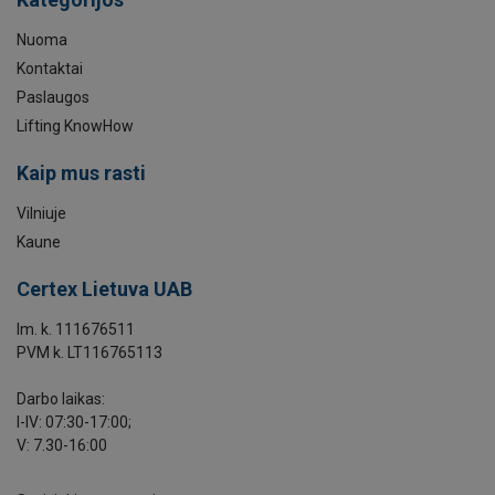
Nuoma
Kontaktai
Paslaugos
Lifting KnowHow
Kaip mus rasti
Vilniuje
Kaune
Certex Lietuva UAB
Im. k. 111676511
PVM k. LT116765113
Darbo laikas:
I-IV: 07:30-17:00;
V: 7.30-16:00