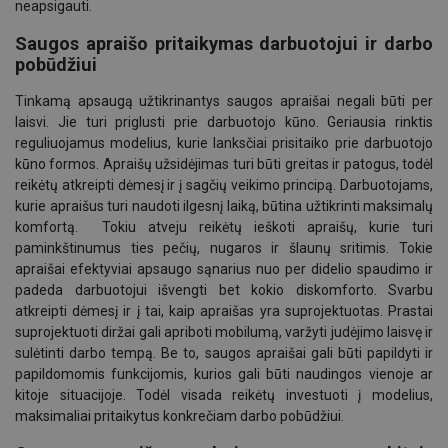
neapsigauti.
Saugos apraišo pritaikymas darbuotojui ir darbo
pobūdžiui
Tinkamą apsaugą užtikrinantys saugos apraišai negali būti per
laisvi. Jie turi priglusti prie darbuotojo kūno. Geriausia rinktis
reguliuojamus modelius, kurie lanksčiai prisitaiko prie darbuotojo
kūno formos. Apraišų užsidėjimas turi būti greitas ir patogus, todėl
reikėtų atkreipti dėmesį ir į sagčių veikimo principą. Darbuotojams,
kurie apraišus turi naudoti ilgesnį laiką, būtina užtikrinti maksimalų
komfortą.
Tokiu atveju reikėtų ieškoti apraišų, kurie turi
paminkštinumus ties pečių, nugaros ir šlaunų sritimis. Tokie
apraišai efektyviai apsaugo sąnarius nuo per didelio spaudimo ir
padeda darbuotojui išvengti bet kokio diskomforto. Svarbu
atkreipti dėmesį ir į tai, kaip apraišas yra suprojektuotas. Prastai
suprojektuoti diržai gali apriboti mobilumą, varžyti judėjimo laisvę ir
sulėtinti darbo tempą. Be to, saugos apraišai gali būti papildyti ir
papildomomis funkcijomis, kurios gali būti naudingos vienoje ar
kitoje situacijoje. Todėl visada reikėtų investuoti į modelius,
maksimaliai pritaikytus konkrečiam darbo pobūdžiui.