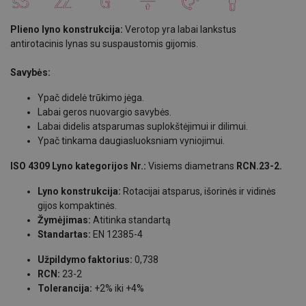
Plieno lyno konstrukcija:
V
erotop yra labai lankstus
antirotacinis lynas su suspaustomis gijomis.
Savybės:
Ypač didelė trūkimo jėga.
Labai geros nuovargio savybės.
Labai didelis atsparumas suplokštėjimui ir dilimui.
Ypač tinkama daugiasluoksniam vyniojimui.
ISO 4309 Lyno kategorijos Nr.:
Visiems diametrans
RCN.23-2.
Lyno konstrukcija:
Rotacijai atsparus, išorinės ir vidinės
gijos kompaktinės.
Žymėjimas:
Atitinka standartą
Standartas:
EN 12385-4
Užpildymo faktorius:
0,738
RCN:
23-2
Tolerancija:
+2% iki +4%