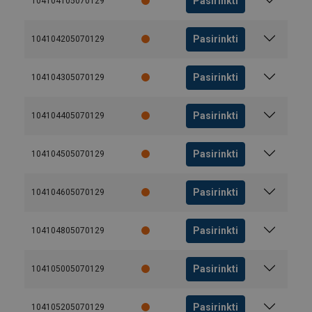
Pasirinkti
104104105070129
Pasirinkti
104104205070129
Pasirinkti
104104305070129
Pasirinkti
104104405070129
Pasirinkti
104104505070129
Pasirinkti
104104605070129
Vielų skaičius, brokavimo kriterijai ir techninė
informacija
Pasirinkti
104104805070129
Skersmuo
Bendras
Išorinių
Leistinas
vielų
gijų
nutrūkusių
Pasirinkti
104105005070129
vielų
skaičius
Pasirinkti
104105205070129