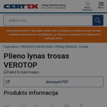
Mano
Meniu
krepšelis
Paieška
Produktas buvo pridėtas prie jūsų užklausos
Užsiregistruokite ir patogiai sekite savo užsakymų istoriją vienoje vietoje
– matykite ankstesnius užsakymus, jų statusą ir sąskaitas bet kada jums
patogiu metu
Pagrindinis
/
PRODUKTŲ KATALOGAS
/
PREKIŲ ŽENKLAI
/
Verope
Plieno lynas trosas
VEROTOP
Atsisiųsti PDF
Produkto informacija