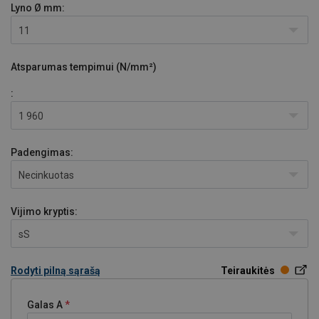
Lyno Ø
mm:
11
Atsparumas tempimui (N/mm²)
:
1 960
Padengimas:
Necinkuotas
Vijimo kryptis:
sS
Rodyti pilną sąrašą
Teiraukitės
Galas A