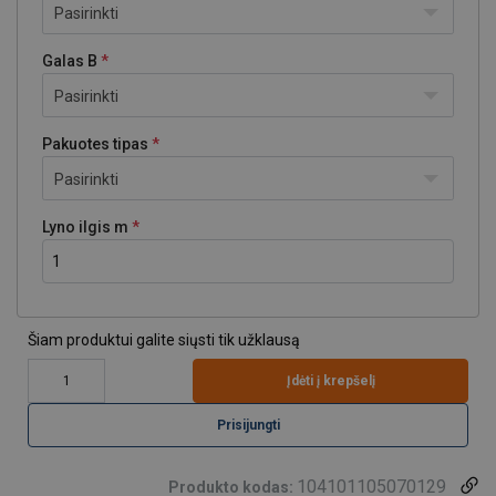
Pasirinkti
Galas B
Pasirinkti
Pakuotes tipas
Pasirinkti
Lyno ilgis m
Šiam produktui galite siųsti tik užklausą
Įdėti į krepšelį
Prisijungti
104101105070129
Produkto kodas: