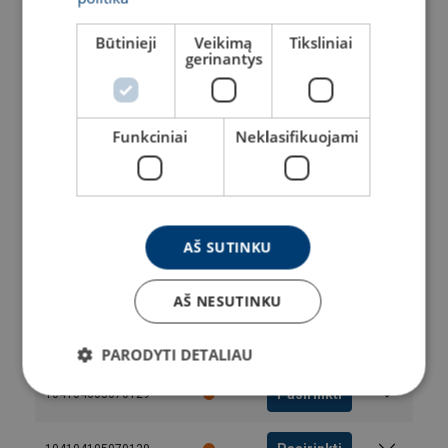
Pasirinkti
104103105070129
Būtinieji
Veikimą
Tiksliniai
gerinantys
Pasirinkti
104103205070129
Pasirinkti
104103305070129
Funkciniai
Neklasifikuojami
Pasirinkti
104103405070129
Pasirinkti
104103505070129
AŠ SUTINKU
Pasirinkti
104103605070129
AŠ NESUTINKU
Pasirinkti
104103805070129
PARODYTI DETALIAU
Pasirinkti
104104005070129