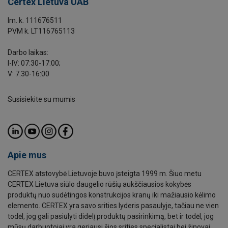
Certex Lietuva UAB
Im. k. 111676511
PVM k. LT116765113
Darbo laikas:
I-IV: 07:30-17:00;
V: 7.30-16:00
Susisiekite su mumis
Apie mus
CERTEX atstovybė Lietuvoje buvo įsteigta 1999 m. Šiuo metu
CERTEX Lietuva siūlo daugelio rūšių aukščiausios kokybės
produktų nuo sudėtingos konstrukcijos kranų iki mažiausio kėlimo
elemento. CERTEX yra savo srities lyderis pasaulyje, tačiau ne vien
todėl, jog gali pasiūlyti didelį produktų pasirinkimą, bet ir todėl, jog
mūsų darbuotojai yra geriausi šios srities specialistai bei žinovai.