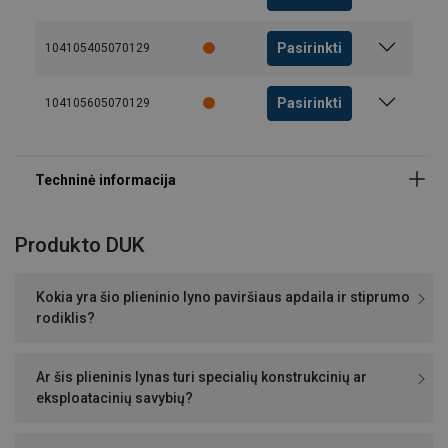
Ø
skaičius
vielų
Įprastasis
Vienpusis
skaičius
vijimas
vijimas
Pasirinkti
104105405070129
mm
6 x d
30
6 x d
x
d
Pasirinkti
104105605070129
8-52
245
112
-
-
5
Produkto DUK
Kokia yra šio plieninio lyno paviršiaus apdaila ir stiprumo
rodiklis?
Ar šis plieninis lynas turi specialių konstrukcinių ar
eksploatacinių savybių?