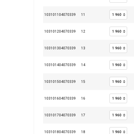
103101104070339
11
103101204070339
12
103101304070339
13
103101404070339
14
Ši svetainė
103101504070339
15
Naudojame slapuku
informacija apie 
ją sujungti su kit
103101604070339
16
paslaugomis.
Pri
Skersmuo
Bendras
Išorinių
Le
103101704070339
17
Būtinieji
vielų
gijų
103101804070339
18
Ø
skaičius
vielų
Į