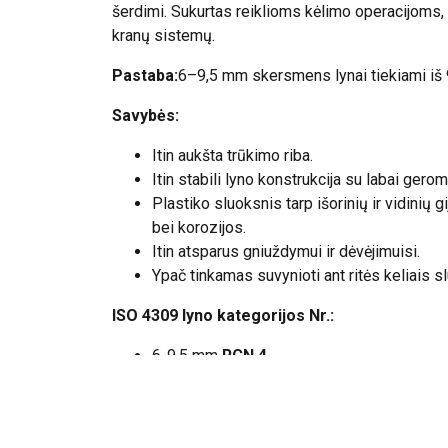
šerdimi. Sukurtas reiklioms kėlimo operacijoms,
kranų sistemų.
Pastaba:
6–9,5 mm skersmens lynai tiekiami iš 
Savybės:
Itin aukšta trūkimo riba.
Itin stabili lyno konstrukcija su labai ger
Plastiko sluoksnis tarp išorinių ir vidinių 
bei korozijos.
Itin atsparus gniuždymui ir dėvėjimuisi.
Ypač tinkamas suvynioti ant ritės keliais s
ISO 4309 lyno kategorijos Nr.:
6-9.5 mm
RCN.4.
nuo 10 mm
RCN.11.
Lyno konstrukcija:
10-ies kompaktinių gij
sluoksnis tarp išorinių ir vidinių gijų.