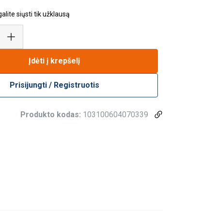
lite siųsti tik užklausą
Įdėti į krepšelį
Prisijungti / Registruotis
Produkto kodas:
103100604070339