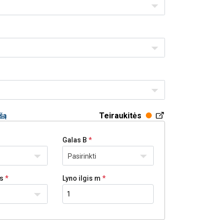
Teiraukitės
ašą
Galas B
Pasirinkti
as
Lyno ilgis m