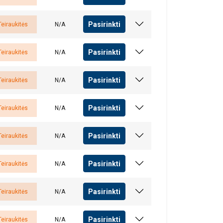
Pasirinkti
Teiraukitės
N/A
Pasirinkti
Teiraukitės
N/A
Pasirinkti
Teiraukitės
N/A
Pasirinkti
Teiraukitės
N/A
Pasirinkti
Teiraukitės
N/A
aip pat dalijamės
LITHUANIAN
eriais, kurie gali
ENGLISH TRANSLATION
dojatės jų
Pasirinkti
Teiraukitės
N/A
Pasirinkti
Elastingumo
Pailgėjimas
Teiraukitės
N/A
eklasifikuojami
Pasirinkti
Teiraukitės
N/A
vijimo
svorio
modulis
viršijant