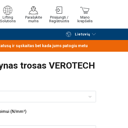
Lifting
Parašykite
Prisijungti /
Mano
Solutions
mums
Registruotis
krepšelis
Lietuvių
Tęsti naršymą
Tęsti pirkimą
statusą ir sąskaitas bet kada jums patogiu metu
lynas trosas VEROTECH
pimui (N/mm²)