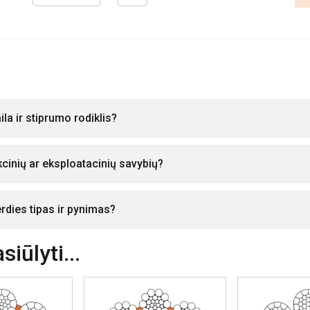
ila ir stiprumo rodiklis?
ukcinių ar eksploatacinių savybių?
erdies tipas ir pynimas?
iūlyti...