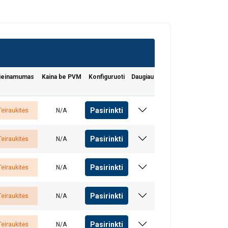
ieinamumas
Kaina be PVM
Konfiguruoti
Daugiau
Pasirinkti
Teiraukitės
N/A
Pasirinkti
Teiraukitės
N/A
Pasirinkti
Teiraukitės
N/A
Pasirinkti
Teiraukitės
N/A
Pasirinkti
Teiraukitės
N/A