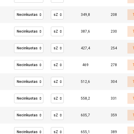
vijimas
349,8
208
6 x d
30 x
6 x d
30 x
faktorius
ETALIAU
AŠ NESUTINKU
d
d
387,6
230
18
35
9
18
0,61
427,4
254
21
42
10
21
0,61
24
48
12
24
0,61
469
278
512,6
304
558,2
331
605,7
359
655,1
389