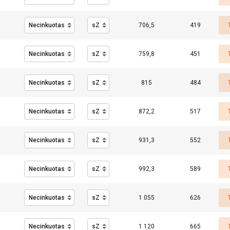
706,5
419
759,8
451
815
484
872,2
517
931,3
552
992,3
589
1 055
626
1 120
665