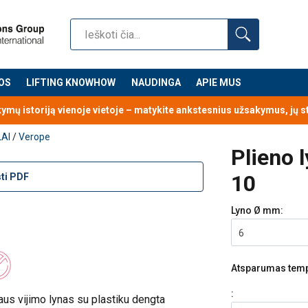
OS
LIFTING KNOWHOW
NAUDINGA
APIE MUS
kymų istoriją vienoje vietoje – matykite ankstesnius užsakymus, jų 
LAI
/
Verope
Plieno 
10
sti PDF
Lyno Ø
mm:
6
Atsparumas tem
:
aus vijimo lynas su plastiku dengta