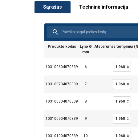
Sąrašas
Techninė informacija
Produkto kodas
Lyno Ø
Atsparumas tempimui (
mm
103100604070339
6
103100704070339
7
103100804070339
8
103100904070339
9
103101004070339
10