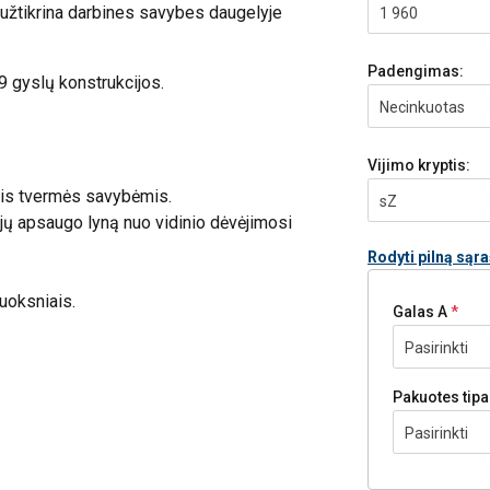
 užtikrina darbines savybes daugelyje
1 960
Padengimas:
9 gyslų konstrukcijos
.
Necinkuotas
Vijimo kryptis:
omis tvermės savybėmis.
sZ
gijų apsaugo lyną nuo vidinio dėvėjimosi
Rodyti pilną sąr
luoksniais.
Galas A
Pasirinkti
Pakuotes tip
Pasirinkti
ų lynas su plienine šerdim, plastiko