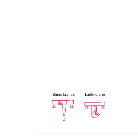
Žymėjimas:
Atitinka standartą
Standartas:
EN 12385-4
Užpildymo faktorius:
0.73
Tolerancija:
+2% iki +4%
Tiltinis kranas
Ladle crane