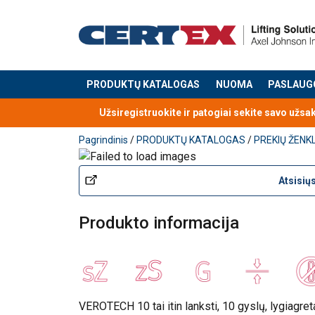
PRODUKTŲ KATALOGAS
NUOMA
PASLAUG
Produktas buvo pridėtas prie jūsų užklausos
Užsiregistruokite ir patogiai sekite savo užsa
Pagrindinis
/
PRODUKTŲ KATALOGAS
/
PREKIŲ ŽENK
Atsisių
Produkto informacija
VEROTECH 10 tai itin lanksti, 10 gyslų, lygiagret