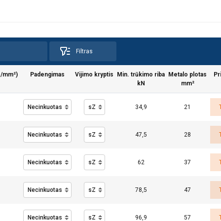
Filtras
N/mm²)
Padengimas
Vijimo kryptis
Min. trūkimo riba
Metalo plotas
Pr
kN
mm²
34,9
21
47,5
28
62
37
78,5
47
96,9
57