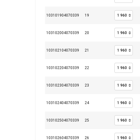
skaičius
103101904070339
19
mm
PARODYTI D
103102004070339
20
8-42
327
208
103102104070339
21
43-48
367
248
49-60
407
288
103102204070339
22
103102304070339
23
103102404070339
24
103102504070339
25
103102604070339
26