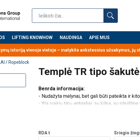
OS
LIFTING KNOWHOW
NAUDINGA
APIE MUS
kymų istoriją vienoje vietoje – matykite ankstesnius užsakymus, jų 
LAI
/
Ropeblock
Templė TR tipo šakutė
Benrda informacija:
- Nudažyta mėlynai, bet gali būti pateikta ir ki
- Yra įvairių tipų antgaliai: su kilpa, su pleištine
- Iš gamyklos tiekiama su antveržlėmis;
- Tiekiama su papildomu užraktu;
- Tiekiama su reketiniu
RDA
t
Sriegio žin