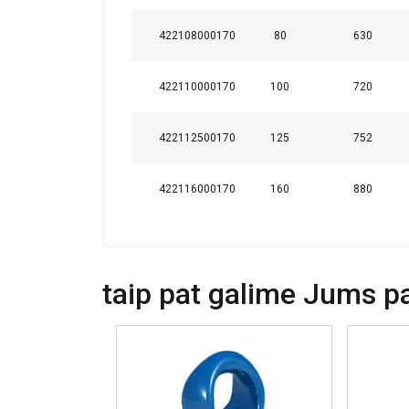
422108000170
80
630
422110000170
100
720
422112500170
125
752
422116000170
160
880
taip pat galime Jums pas