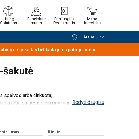
Lifting
Parašykite
Prisijungti /
Mano
Solutions
mums
Registruotis
krepšelis
Lietuvių
Tęsti naršymą
Tęsti pirkimą
statusą ir sąskaitas bet kada jums patogiu metu
-šakutė
tos spalvos arba cinkuota;
Rodyti daugiau
 kilpa arba su tiesioginiu privirinimu;
gsnis
mm
Kiekis: