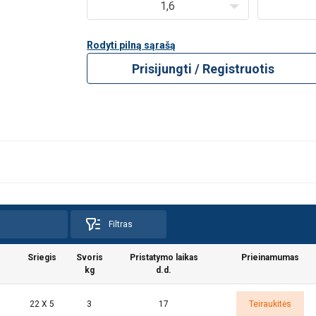
1,6
Rodyti pilną sąrašą
Prisijungti / Registruotis
Filtras
Sriegis
Svoris
Pristatymo laikas
Prieinamumas
kg
d.d.
22 X 5
3
17
Teiraukitės