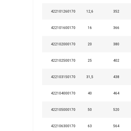
Ši svetainė
422101260170
12,6
352
Naudojame slapuku
informacija apie 
422101600170
16
366
ją sujungti su kit
paslaugomis.
Pri
422102000170
20
380
Būtinieji
422102500170
25
402
422103150170
31,5
438
PARODYTI D
422104000170
40
464
422105000170
50
520
422106300170
63
564