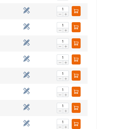
aip pat dalijamės
LITHUANIAN
eriais, kurie gali
ENGLISH TRANSLATION
dojatės jų
eklasifikuojami
AŠ SUTINKU