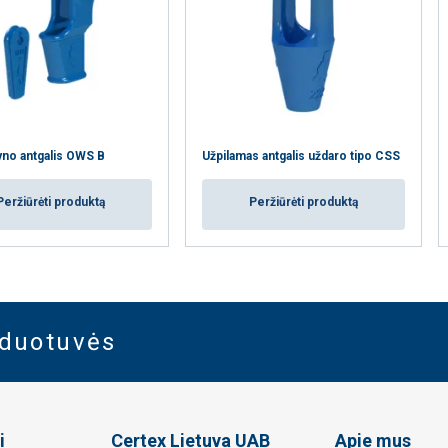
lyno antgalis OWS B
Užpilamas antgalis uždaro tipo CSS
Peržiūrėti produktą
Peržiūrėti produktą
rduotuvės
i
Certex Lietuva UAB
Apie mus