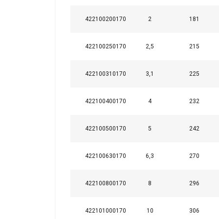
422100200170
2
181
422100250170
2,5
215
422100310170
3,1
225
422100400170
4
232
422100500170
5
242
422100630170
6,3
270
Temperatūros diapazonas:
Atsargos koeficientas:
422100800170
8
296
422101000170
10
306