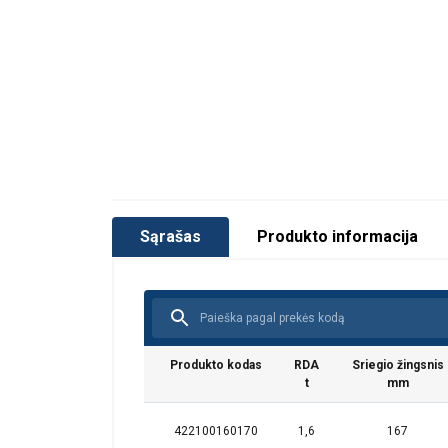
Sąrašas
Produkto informacija
Produkto kodas
RDA
Sriegio žingsnis
t
mm
422100160170
1,6
167