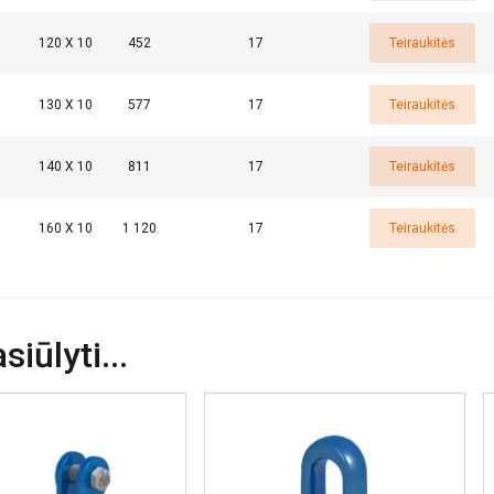
120 X 10
452
17
Teiraukitės
130 X 10
577
17
Teiraukitės
140 X 10
811
17
Teiraukitės
160 X 10
1 120
17
Teiraukitės
iūlyti...