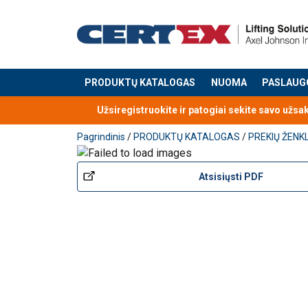
PRODUKTŲ KATALOGAS
NUOMA
PASLAUG
Produktas buvo pridėtas prie jūsų užklausos
Užsiregistruokite ir patogiai sekite savo užsa
Pagrindinis
/
PRODUKTŲ KATALOGAS
/
PREKIŲ ŽENK
Atsisiųsti PDF