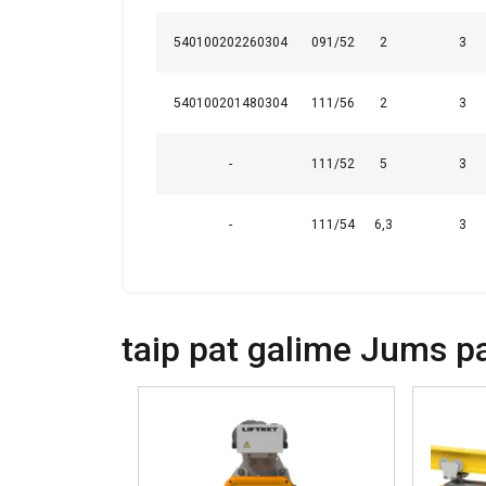
540100202260304
091/52
2
3
PARODYTI D
540100201480304
111/56
2
3
-
111/52
5
3
-
111/54
6,3
3
taip pat galime Jums pas