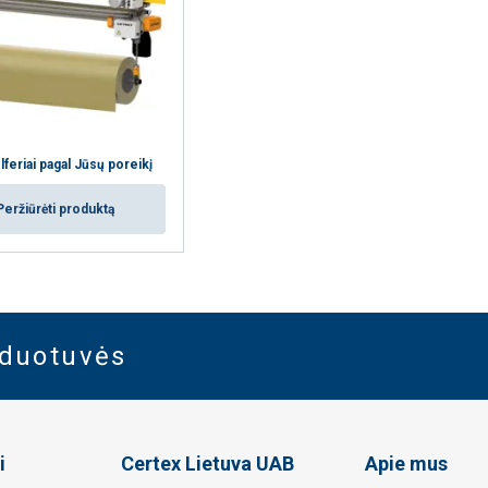
elferiai pagal Jūsų poreikį
Peržiūrėti produktą
rduotuvės
i
Certex Lietuva UAB
Apie mus