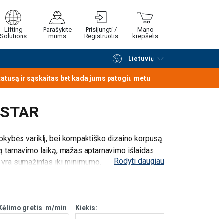
Lifting
Parašykite
Prisijungti /
Mano
Solutions
mums
Registruotis
krepšelis
Lietuvių
Tęsti naršymą
Tęsti pirkimą
statusą ir sąskaitas bet kada jums patogiu metu
T STAR
kokybės variklį, bei kompaktiško dizaino korpusą.
ilgą tarnavimo laiką, mažas aptarnavimo išlaidas
Rodyti daugiau
s yra sumažintas iki minimumo.
Kėlimo gretis
m/min
Kiekis: