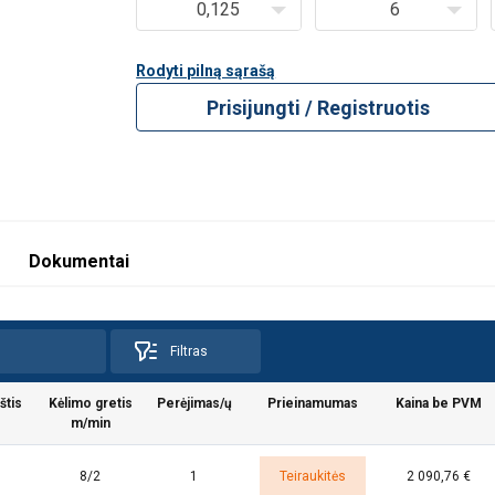
0,125
6
Rodyti pilną sąrašą
Prisijungti / Registruotis
Dokumentai
Filtras
štis
Kėlimo gretis
Perėjimas/ų
Prieinamumas
Kaina be PVM
m/min
8/2
1
Teiraukitės
2 090,76 €