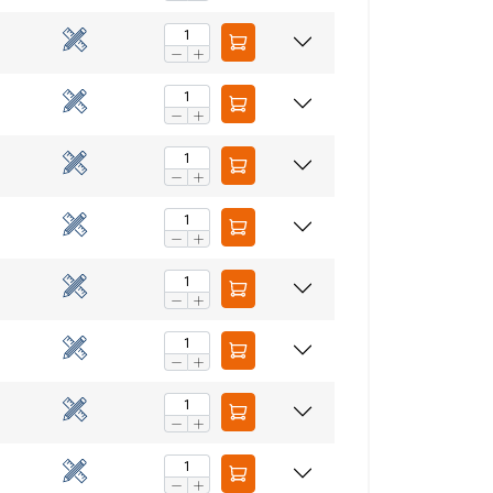
aip pat dalijamės
LITHUANIAN
eriais, kurie gali
ENGLISH TRANSLATION
dojatės jų
eklasifikuojami