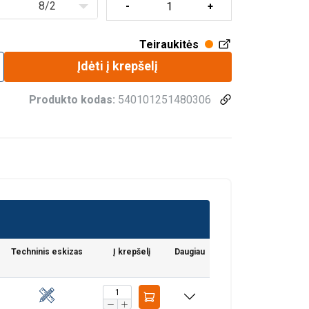
8/2
Teiraukitės
Įdėti į krepšelį
Produkto kodas:
540101251480306
Techninis eskizas
Į krepšelį
Daugiau