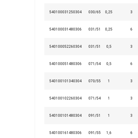
540100031250304
030/65
0,25
3
540100031480306
031/51
0,25
6
540100052260304
031/51
0,5
3
540100051480306
071/54
0,5
6
Ši svetainė
540100101340304
070/55
1
3
Naudojame slapuku
Žymėjimas:
informacija apie 
Pastaba:
ją sujungti su kit
540100102260304
071/54
1
3
paslaugomis.
Pri
540100101480304
091/51
1
3
Būtinieji
540100161480306
091/55
1,6
6