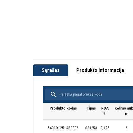
Vartotojo vadovas
Liftket STAR eksploatavimo instrukcija-LT
Sąrašas
Produkto informacija
Produkto kodas
Tipas
RDA
Kėlimo auk
t
m
540101251480306
031/53
0,125
6