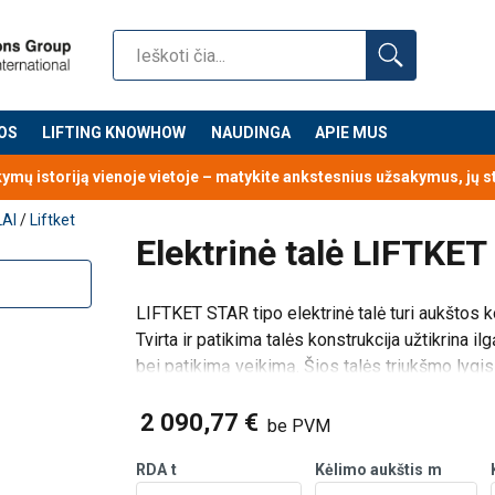
OS
LIFTING KNOWHOW
NAUDINGA
APIE MUS
kymų istoriją vienoje vietoje – matykite ankstesnius užsakymus, jų 
LAI
/
Liftket
Elektrinė talė LIFTKE
LIFTKET STAR tipo elektrinė talė turi aukštos 
Tvirta ir patikima talės konstrukcija užtikrina 
bei patikimą veikimą. Šios talės triukšmo lygi
Gamintojas:
LIFTKET Hoffma
2 090,77 €
be PVM
RDA
t
Kėlimo aukštis
m