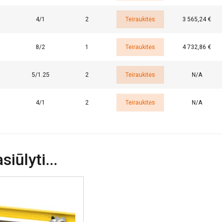
4/1
2
Teiraukitės
3 565,24 €
ETALIAU
AŠ NESUTINKU
8/2
1
Teiraukitės
4 732,86 €
5/1.25
2
Teiraukitės
N/A
4/1
2
Teiraukitės
N/A
iūlyti...