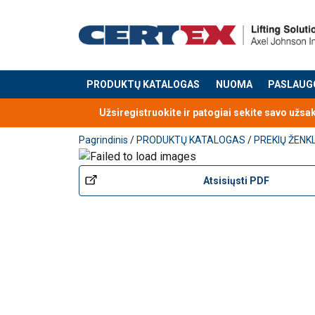
PRODUKTŲ KATALOGAS
NUOMA
PASLAUG
Produktas buvo pridėtas prie jūsų užklausos
Užsiregistruokite ir patogiai sekite savo užsa
Pagrindinis
/
PRODUKTŲ KATALOGAS
/
PREKIŲ ŽENK
Atsisiųsti PDF