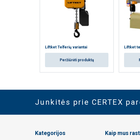
Liftket Telferių variantai
Liftket t
Peržiūrėti produktą
Junkitės prie CERTEX pa
Kategorijos
Kaip mus rast