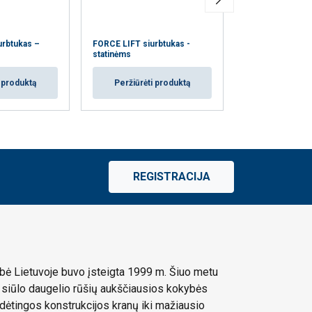
rbtukas –
FORCE LIFT siurbtukas -
FORCE LIFT siur
statinėms
kanistrams
i produktą
Peržiūrėti produktą
Peržiūrėti
REGISTRACIJA
ė Lietuvoje buvo įsteigta 1999 m. Šiuo metu
siūlo daugelio rūšių aukščiausios kokybės
dėtingos konstrukcijos kranų iki mažiausio