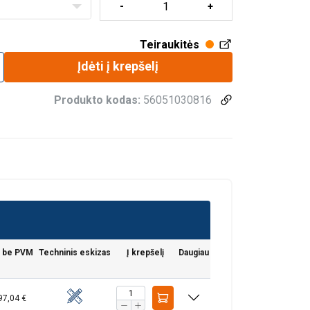
Teiraukitės
Įdėti į krepšelį
Produkto kodas:
56051030816
a be PVM
Techninis eskizas
Į krepšelį
Daugiau
97,04 €