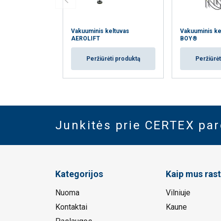
Vakuuminis keltuvas
Vakuuminis ke
AEROLIFT
BOY®
Peržiūrėti produktą
Peržiūrėt
Junkitės prie CERTEX pa
Kategorijos
Kaip mus rast
Nuoma
Vilniuje
Kontaktai
Kaune