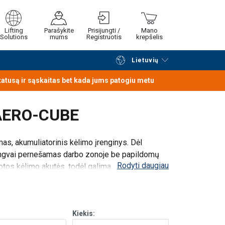
ir tik 20 kg svorio jis lengvai pernešamas
tiek horizontaliai, tiek vertikaliai. Jums
Lifting
Parašykite
Prisijungti /
Mano
Solutions
mums
Registruotis
krepšelis
Lietuvių
Tęsti naršymą
Tęsti pirkimą
iek lygius, tiek nelygius paviršius: metalo
statusą ir sąskaitas bet kada jums patogiu metu
k vertikaliai.
 AERO-CUBE
s, akumuliatorinis kėlimo įrenginys. Dėl
lengvai pernešamas darbo zonoje be papildomų
Rodyti daugiau
otos kėlimo akutės, todėl galima kelti tiek
Kiekis: