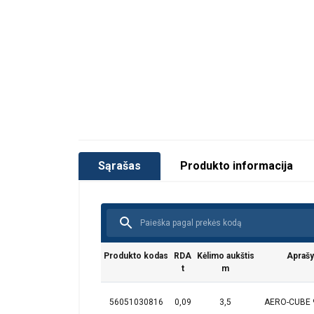
Sąrašas
Produkto informacija
Produkto kodas
RDA
Kėlimo aukštis
Apraš
t
m
Ši svetainė
56051030816
0,09
3,5
AERO-CUBE 