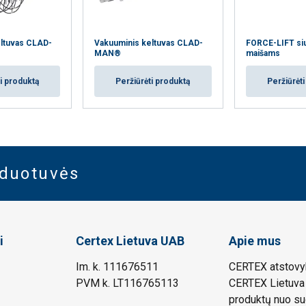
ltuvas CLAD-
Vakuuminis keltuvas CLAD-
FORCE-LIFT siu
MAN®
maišams
i produktą
Peržiūrėti produktą
Peržiūrėt
rduotuvės
i
Certex Lietuva UAB
Apie mus
Im. k. 111676511
CERTEX atstovyb
PVM k. LT116765113
CERTEX Lietuva 
produktų nuo su