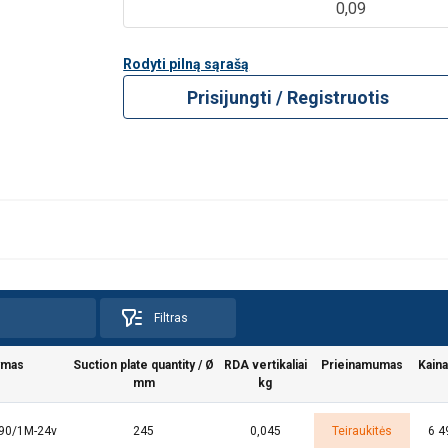
0,09
Rodyti pilną sąrašą
Prisijungti / Registruotis
Filtras
ymas
Suction plate quantity / Ø
RDA vertikaliai
Prieinamumas
Kain
mm
kg
 naudoja slapukus
90/1M-24v
245
0,045
Teiraukitės
6 4