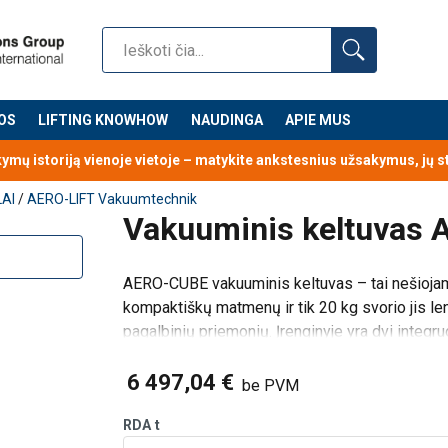
as, akumuliatorinis kėlimo įrenginys. Dėl kompaktiškų matmenų 
. Įrenginyje yra dvi integruotos kėlimo akutės, todėl galima kelti 
čių keltuvo, kėlimo traversos ar pan.
iktogramų valdymo pulte.
iamą medžiagą.
OS
LIFTING KNOWHOW
NAUDINGA
APIE MUS
iurbtukus, todėl šiuo keltuvu galite kelti platų gaminių spektrą – t
kymų istoriją vienoje vietoje – matykite ankstesnius užsakymus, jų 
paketus, korpusus, baldų detales ir statines, tiek horizontaliai, tie
LAI
/
AERO-LIFT Vakuumtechnik
Vakuuminis keltuvas
AERO-CUBE vakuuminis keltuvas – tai nešiojama
kompaktiškų matmenų ir tik 20 kg svorio jis 
pagalbinių priemonių. Įrenginyje yra dvi integru
horizontal
6 497,04 €
be PVM
RDA
t