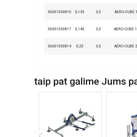
Naudojame slapuku
informacija apie 
56051030815
0,135
3,5
AERO-CUBE 1
ją sujungti su kit
paslaugomis.
Pri
56051030817
0,145
3,5
AERO-CUBE 1
Būtinieji
56051030814
0,25
3,5
AERO-CUBE 2
PARODYTI D
taip pat galime Jums pas