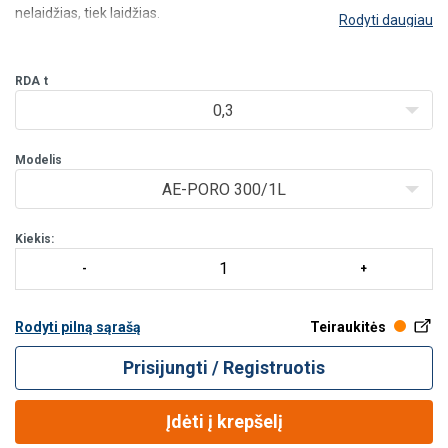
nelaidžias, tiek laidžias.
Rodyti daugiau
Pasirenkama 90° pasukimo pavara leidžia tolygiai, be trūkčiojimų,
sukti ir horizontaliai valdyti krovinius. Mechaninis sujungimas su
RDA
t
0,3
Modelis
AE-PORO 300/1L
Kiekis:
Rodyti pilną sąrašą
Teiraukitės
Prisijungti / Registruotis
Įdėti į krepšelį