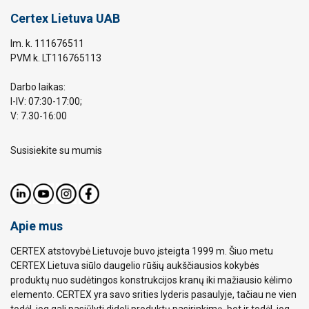
Certex Lietuva UAB
Im. k. 111676511
PVM k. LT116765113
Darbo laikas:
I-IV: 07:30-17:00;
V: 7.30-16:00
Susisiekite su mumis
Apie mus
CERTEX atstovybė Lietuvoje buvo įsteigta 1999 m. Šiuo metu
CERTEX Lietuva siūlo daugelio rūšių aukščiausios kokybės
produktų nuo sudėtingos konstrukcijos kranų iki mažiausio kėlimo
elemento. CERTEX yra savo srities lyderis pasaulyje, tačiau ne vien
todėl, jog gali pasiūlyti didelį produktų pasirinkimą, bet ir todėl, jog