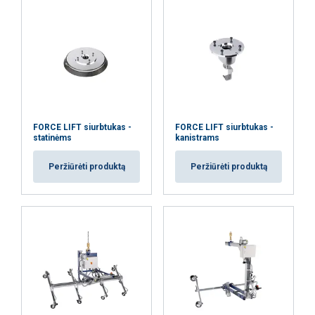
AŠ SUTINKU
AŠ NESUTINKU
PARODYTI DETALIAU
FORCE LIFT siurbtukas -
FORCE LIFT siurbtukas -
statinėms
kanistrams
Peržiūrėti produktą
Peržiūrėti produktą