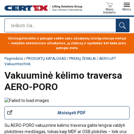
Mano
Meniu
krepšelis
Paieška
Produktas buvo pridėtas prie jūsų užklausos
Užsiregistruokite ir patogiai sekite savo užsakymų istoriją vienoje vietoje
– matykite ankstesnius užsakymus, jų statusą ir sąskaitas bet kada jums
patogiu metu
Pagrindinis
/
PRODUKTŲ KATALOGAS
/
PREKIŲ ŽENKLAI
/
AERO-LIFT
Vakuumtechnik
Vakuuminė kėlimo traversa
AERO-PORO
Atsisiųsti PDF
Su AERO-PORO vakuumine kėlimo traversa galite lengvai valdyti
plokštines medžiagas, tokias kaip MDF ar OSB plokštės – tiek orui