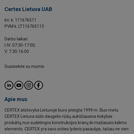
Certex Lietuva UAB
Im. k. 111676511
PVM k. LT116765113
Darbo laikas:
I-IV: 07:30-17:00;
V: 7.30-16:00
Susisiekite su mumis
Apie mus
CERTEX atstovybė Lietuvoje buvo įsteigta 1999 m. Šiuo metu
CERTEX Lietuva siūlo daugelio rūšių aukščiausios kokybės
produktų nuo sudėtingos konstrukcijos kranų iki mažiausio kėlimo
elemento. CERTEX yra savo srities lyderis pasaulyje, tačiau ne vien