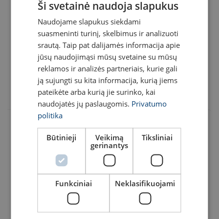
Ši svetainė naudoja slapukus
Naudojame slapukus siekdami
LITHUANIAN
suasmeninti turinį, skelbimus ir analizuoti
Liftas
ENGLISH TRANSLATION
srautą. Taip pat dalijamės informacija apie
jūsų naudojimąsi mūsų svetaine su mūsų
reklamos ir analizės partneriais, kurie gali
ją sujungti su kita informacija, kurią jiems
pateikėte arba kurią jie surinko, kai
naudojatės jų paslaugomis.
Privatumo
politika
Būtinieji
Veikimą
Tiksliniai
gerinantys
Funkciniai
Neklasifikuojami
FILTRAI & SUBKATEGORIJOS
Produkto kodas
Prieinamumas
Konfiguruoti
Daugiau