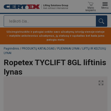
Mano
Meniu
krepšelis
Paieška
Produktas buvo pridėtas prie jūsų užklausos
Užsiregistruokite ir patogiai sekite savo užsakymų istoriją vienoje vietoje
– matykite ankstesnius užsakymus, jų statusą ir sąskaitas bet kada jums
patogiu metu
Pagrindinis
/
PRODUKTŲ KATALOGAS
/
PLIENINIAI LYNAI
/
LIFTŲ IR KELTUVŲ
LYNAI
Ropetex TYCLIFT 8GL liftinis
lynas