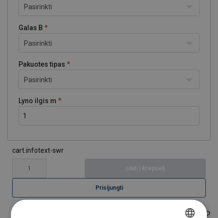
Pasirinkti
Galas B
Pasirinkti
Pakuotes tipas
Pasirinkti
Lyno ilgis m
cart.infotext-swr
Įdėti į krepšelį
Prisijungti
106100804020541
Produkto kodas: