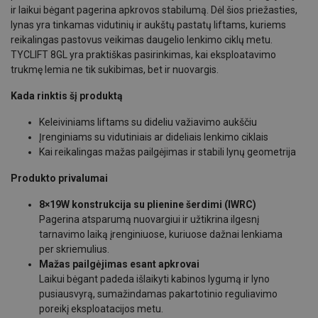
ir laikui bėgant pagerina apkrovos stabilumą. Dėl šios priežasties,
lynas yra tinkamas vidutinių ir aukštų pastatų liftams, kuriems
reikalingas pastovus veikimas daugelio lenkimo ciklų metu.
TYCLIFT 8GL yra praktiškas pasirinkimas, kai eksploatavimo
trukmę lemia ne tik sukibimas, bet ir nuovargis.
Kada rinktis šį produktą
Keleiviniams liftams su dideliu važiavimo aukščiu
Įrenginiams su vidutiniais ar dideliais lenkimo ciklais
Kai reikalingas mažas pailgėjimas ir stabili lynų geometrija
Produkto privalumai
8×19W konstrukcija su plienine šerdimi (IWRC)
Pagerina atsparumą nuovargiui ir užtikrina ilgesnį
tarnavimo laiką įrenginiuose, kuriuose dažnai lenkiama
per skriemulius.
Mažas pailgėjimas esant apkrovai
Laikui bėgant padeda išlaikyti kabinos lygumą ir lyno
pusiausvyrą, sumažindamas pakartotinio reguliavimo
poreikį eksploatacijos metu.