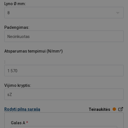
Lyno Ø
mm:
8
Padengimas:
Necinkuotas
Atsparumas tempimui (N/mm²)
:
1 570
Vijimo kryptis:
sZ
Rodyti pilną sąrašą
Teiraukitės
Galas A