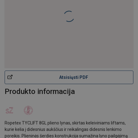
Plieno lynas Ropetex TYCLIFT 8GL
Atsisiųsti PDF
Produkto informacija
Ropetex TYCLIFT 8GL plieno lynas, skirtas keleiviniams liftams,
kurie kelia į didesnius aukščius ir reikalingas didesnis lenkimo
poreikis. Plieninės šerdies konstrukcija sumažina lyno pailgėjimą