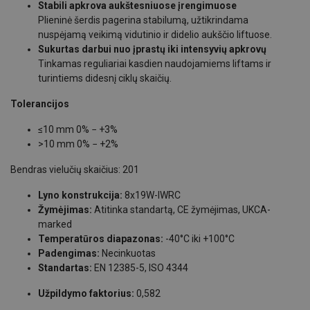
Stabili apkrova aukštesniuose įrengimuose
Plieninė šerdis pagerina stabilumą, užtikrindama
nuspėjamą veikimą vidutinio ir didelio aukščio liftuose.
Sukurtas darbui nuo įprastų iki intensyvių apkrovų
Tinkamas reguliariai kasdien naudojamiems liftams ir
turintiems didesnį ciklų skaičių.
Tolerancijos
≤10 mm 0% − +3%
>10 mm 0% − +2%
Bendras vielučių skaičius: 201
Lyno konstrukcija:
8x19W-IWRC
Žymėjimas:
Atitinka standartą, CE žymėjimas, UKCA-
marked
Temperatūros diapazonas:
-40°C iki +100°C
Padengimas:
Necinkuotas
Standartas:
EN 12385-5, ISO 4344
Užpildymo faktorius:
0,582