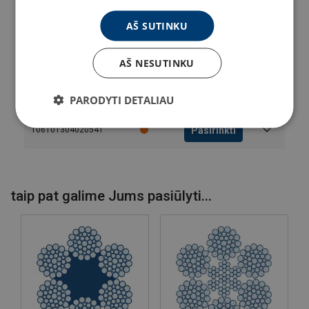
Pasirinkti
106100804020541
AŠ SUTINKU
Pasirinkti
106101004020541
AŠ NESUTINKU
Pasirinkti
106101104020541
PARODYTI DETALIAU
Pasirinkti
106101304020541
taip pat galime Jums pasiūlyti...