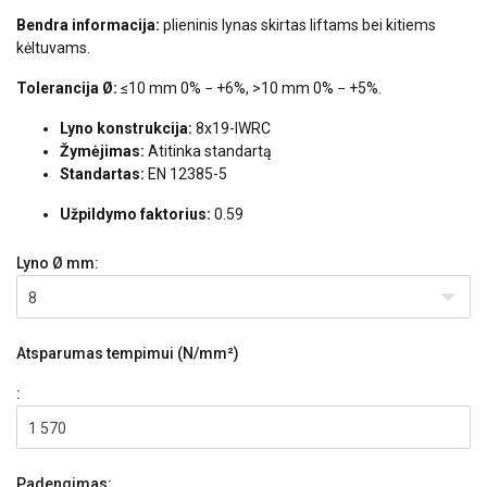
Bendra informacija:
plieninis lynas skirtas liftams bei kitiems
kėltuvams.
Tolerancija Ø:
≤10 mm 0% − +6%, >10 mm 0% − +5%.
Lyno konstrukcija:
8x19-IWRC
Žymėjimas:
Atitinka standartą
Standartas:
EN 12385-5
Užpildymo faktorius:
0.59
Lyno Ø
mm:
8
Atsparumas tempimui (N/mm²)
:
1 570
Padengimas: