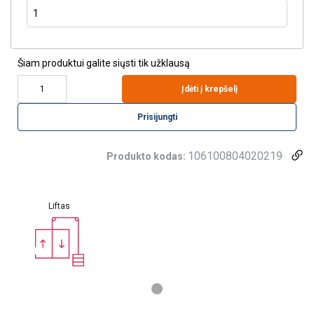
Šiam produktui galite siųsti tik užklausą
Įdėti į krepšelį
Prisijungti
106100804020219
Produkto kodas:
Liftas