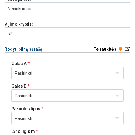
Necinkuotas
Vijimo kryptis:
sZ
Rodyti pilną sąrašą
Teiraukitės
Galas A
Pasirinkti
Galas B
Pasirinkti
Pakuotes tipas
Pasirinkti
Lyno ilgis m