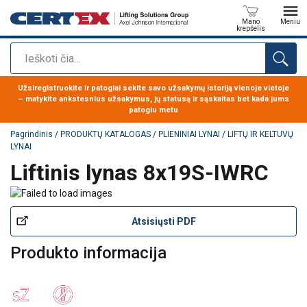
Mano
Meniu
krepšelis
Paieška
Produktas buvo pridėtas prie jūsų užklausos
Užsiregistruokite ir patogiai sekite savo užsakymų istoriją vienoje vietoje
– matykite ankstesnius užsakymus, jų statusą ir sąskaitas bet kada jums
patogiu metu
Pagrindinis
/
PRODUKTŲ KATALOGAS
/
PLIENINIAI LYNAI
/
LIFTŲ IR KELTUVŲ
LYNAI
Liftinis lynas 8x19S-IWRC
Atsisiųsti PDF
Produkto informacija