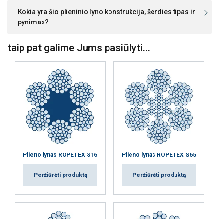
Kokia yra šio plieninio lyno konstrukcija, šerdies tipas ir
pynimas?
Funkciniai
Neklasifikuojami
taip pat galime Jums pasiūlyti...
AŠ SUTINKU
AŠ NESUTINKU
PARODYTI DETALIAU
Plieno lynas ROPETEX S16
Plieno lynas ROPETEX S65
Peržiūrėti produktą
Peržiūrėti produktą