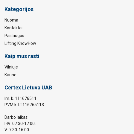
Kategorijos
Nuoma
Kontaktai
Paslaugos
Lifting KnowHow
Kaip mus rasti
Vilniuje
Kaune
Certex Lietuva UAB
Im. k. 111676511
PVM k. LT116765113
Darbo laikas:
I-IV: 07:30-17:00;
V: 7.30-16:00