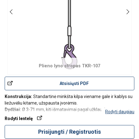
Plieno lyno stropas TKR-107
Atsisiųsti PDF
Konstrukcija:
Standartinė minkšta kilpa viename gale ir kablys su
liežuvėliu kitame, užspausta įvorėmis.
Dydžiai:
Ø 3-71 mm, kiti išmatavimai pagal užklausimą.
Rodyti daugiau
Rodyti lentelę
Prisijungti / Registruotis
Parašykite mums!