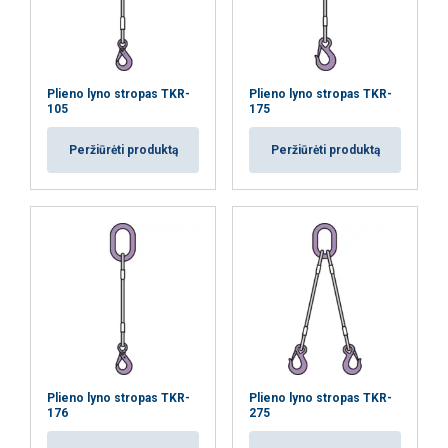
36
15
reklamos ir analizės partneriais, kurie gali
ją sujungti su kita informacija, kurią jiems
40
19
pateikėte arba kurią jie surinko, kai
44
23
naudojatės jų paslaugomis.
Privatumo
Plieno lyno stropas TKR-
Plieno lyno stropas TKR-
105
175
politika
48
27
Peržiūrėti produktą
Peržiūrėti produktą
52
32
Būtinieji
Veikimą
Tiksliniai
gerinantys
56
37
60
43
Funkciniai
Neklasifikuojami
68
55
71
60
AŠ SUTINKU
2
Plieno lyno stropas TKR-
Plieno lyno stropas TKR-
176
275
AŠ NESUTINKU