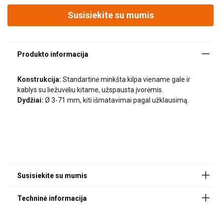
Susisiekite su mumis
Vardas
Su organine šerdimi - 1960 N/mm2
Lyno
Ribinė darbinė apkrova (WLL), tonų
Pavardė
Ø
Konstrukcija:
Standartinė minkšta kilpa viename gale ir
kablys su liežuvėliu kitame, užspausta įvorėmis.
Dydžiai:
Ø 3-71 mm, kiti išmatavimai pagal užklausimą.
El. paštas
mm
Keliant tiesiai
3
0,1
4
0,18
Telefonas Nr.
5
0,28
6
0,4
Pranešimas
7
0,55
8
0,75