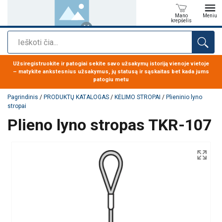
Mano
Meniu
krepšelis
Paieška
Produktas buvo pridėtas prie jūsų užklausos
Užsiregistruokite ir patogiai sekite savo užsakymų istoriją vienoje vietoje
– matykite ankstesnius užsakymus, jų statusą ir sąskaitas bet kada jums
patogiu metu
Pagrindinis
/
PRODUKTŲ KATALOGAS
/
KĖLIMO STROPAI
/
Plieninio lyno
stropai
Plieno lyno stropas TKR-107