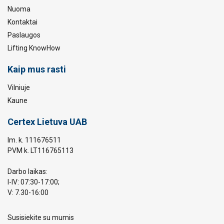
Nuoma
Kontaktai
Paslaugos
Lifting KnowHow
Kaip mus rasti
Vilniuje
Kaune
Certex Lietuva UAB
Im. k. 111676511
PVM k. LT116765113
Darbo laikas:
I-IV: 07:30-17:00;
V: 7.30-16:00
Susisiekite su mumis