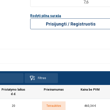
7,6
Rodyti pilną sąrašą
Prisijungti / Registruotis
Filtras
Pristatymo laikas
Prieinamumas
Kaina be PVM
d.d.
20
Teiraukitės
460,34 €