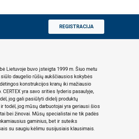
REGISTRACIJA
ė Lietuvoje buvo įsteigta 1999 m. Šiuo metu
siūlo daugelio rūšių aukščiausios kokybės
dėtingos konstrukcijos kranų iki mažiausio
 CERTEX yra savo srities lyderis pasaulyje,
dėl, jog gali pasiūlyti didelį produktų
 ir todėl, jog mūsų darbuotojai yra geriausi šios
stai bei žinovai. Mūsų specialistai ne tik padės
tinkamiausius gaminius, bet ir suteiks
sais su saugiu kėlimu susijusiais klausimais.