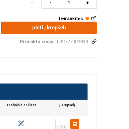
Teiraukitės
Įdėti į krepšelį
Produkto kodas:
609777001844
Techninis eskizas
Į krepšelį