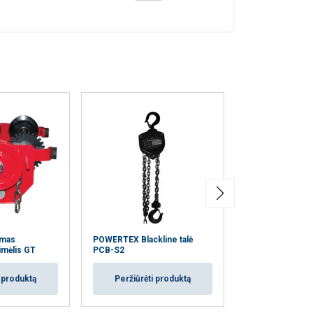
omas
POWERTEX Blackline talė
Aliumininė grandi
imėlis GT
PCB-S2
POWERTEX PAC
i produktą
Peržiūrėti produktą
Peržiūrėti