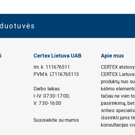
rduotuvės
i
Certex Lietuva UAB
Apie mus
Im. k. 111676511
CERTEX atstovyb
PVM k. LT116765113
CERTEX Lietuva 
produktų nuo su
Darbo laikas:
kėlimo elemento.
I-IV: 07:30-17:00;
tačiau ne vien to
V: 7.30-16:00
pasirinkimą, bet
srities speciali
išsirinkti jums 
Susisiekite su mumis
konsultacijas vi