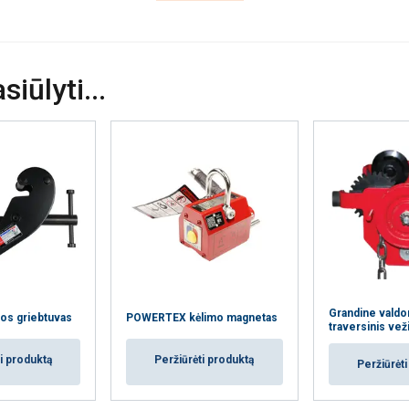
iūlyti...
Grandine vald
os griebtuvas
POWERTEX kėlimo magnetas
traversinis vež
i produktą
Peržiūrėti produktą
Peržiūrėt