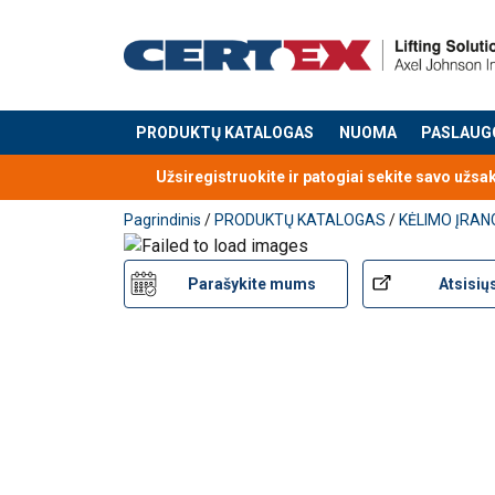
PRODUKTŲ KATALOGAS
NUOMA
PASLAUG
Produktas buvo pridėtas prie jūsų užklausos
Užsiregistruokite ir patogiai sekite savo užsa
Pagrindinis
/
PRODUKTŲ KATALOGAS
/
KĖLIMO ĮRAN
Parašykite mums
Atsisių