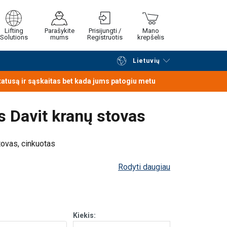
Lifting
Parašykite
Prisijungti /
Mano
Solutions
mums
Registruotis
krepšelis
Lietuvių
Tęsti naršymą
Tęsti pirkimą
statusą ir sąskaitas bet kada jums patogiu metu
s Davit kranų stovas
tovas, cinkuotas
Rodyti daugiau
Kiekis: