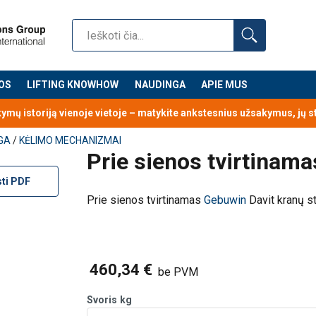
OS
LIFTING KNOWHOW
NAUDINGA
APIE MUS
kymų istoriją vienoje vietoje – matykite ankstesnius užsakymus, jų 
GA
/
KĖLIMO MECHANIZMAI
Prie sienos tvirtinama
sti PDF
Prie sienos tvirtinamas
Gebuwin
Davit kranų s
460,34 €
be PVM
Svoris
kg