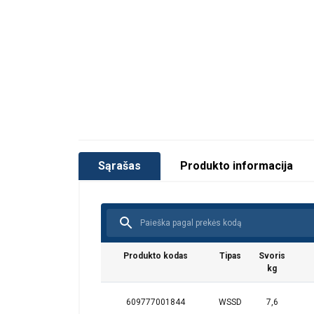
Sąrašas
Produkto informacija
Produkto kodas
Tipas
Svoris
kg
609777001844
WSSD
7,6