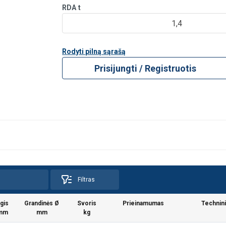
RDA
t
1,4
Rodyti pilną sąrašą
Prisijungti / Registruotis
Filtras
lgis
Grandinės Ø
Svoris
Prieinamumas
Technini
mm
mm
kg