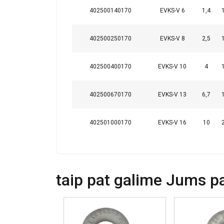
Ši svetainė
402500140170
EVKS-V 6
1,4
Naudojame slapuku
informacija apie 
402500250170
EVKS-V 8
2,5
ją sujungti su kit
paslaugomis.
Pri
402500400170
EVKS-V 10
4
Būtinieji
402500670170
EVKS-V 13
6,7
402501000170
EVKS-V 16
10
PARODYTI D
taip pat galime Jums pas