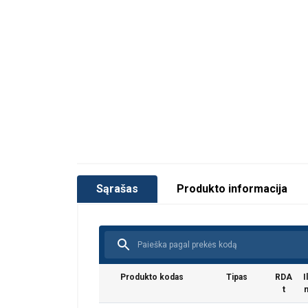
Sąrašas
Produkto informacija
Produkto kodas
Tipas
RDA
I
t