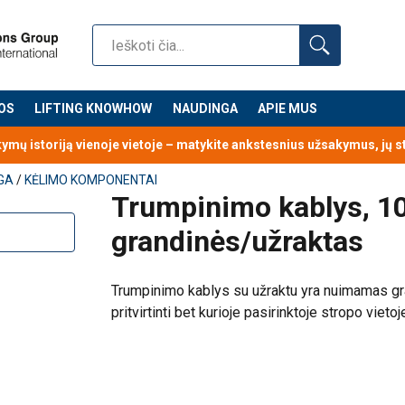
dininio stropo komponentas, kurį galima pritvirtinti bet kurioje p
OS
LIFTING KNOWHOW
NAUDINGA
APIE MUS
kymų istoriją vienoje vietoje – matykite ankstesnius užsakymus, jų 
GA
/
KĖLIMO KOMPONENTAI
Trumpinimo kablys, 10 
grandinės/užraktas
Trumpinimo kablys su užraktu yra nuimamas gr
pritvirtinti bet kurioje pasirinktoje stropo vieto