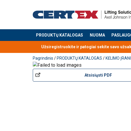
Trumpinimo kablys su užraktu yra nuimamas gran
PRODUKTŲ KATALOGAS
NUOMA
PASLAUG
Produktas buvo pridėtas prie jūsų užklausos
naudoti kaip antgalis.
Užsiregistruokite ir patogiai sekite savo užsa
Medžiaga:
Žymėjimas:
Pagrindinis
/
PRODUKTŲ KATALOGAS
/
KĖLIMO ĮRAN
Padengimas:
Pastaba:
Atsisiųsti PDF
Dėmesio:
Atsargos koeficientas:
Klasė: