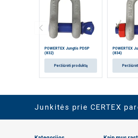
POWERTEX Jungtis PDSP
POWERTEX Ju
(832)
(834)
Peržiūrėti produktą
Peržiūrėt
Junkitės prie CERTEX pa
Kategorijos
Kaip mus rast