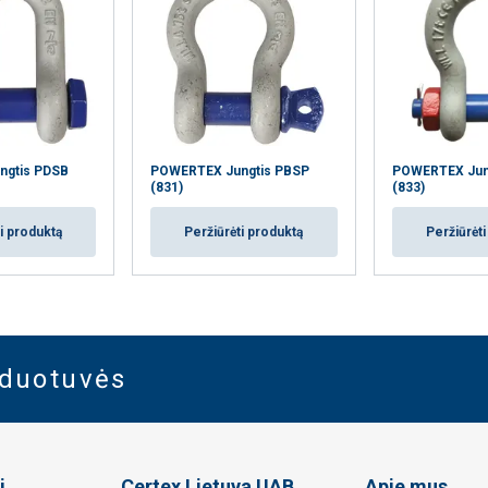
ngtis PDSB
POWERTEX Jungtis PBSP
POWERTEX Jun
(831)
(833)
i produktą
Peržiūrėti produktą
Peržiūrėt
rduotuvės
i
Certex Lietuva UAB
Apie mus