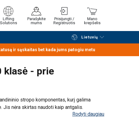
Lifting
Parašykite
Prisijungti /
Mano
Solutions
mums
Registruotis
krepšelis
asirinktoje stropo vietoje. Jis nėra skirtas
Lietuvių
Tęsti naršymą
Tęsti pirkimą
statusą ir sąskaitas bet kada jums patogiu metu
klasė - prie
andininio stropo komponentas, kurį galima
je. Jis nėra skirtas naudoti kaip antgalis.
Rodyti daugiau