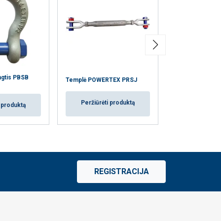
gtis PBSB
Privirinama kėli
Templė POWERTEX PRSJ
POWERTEX LP
Peržiūrėti produktą
i produktą
Peržiūrėti
REGISTRACIJA