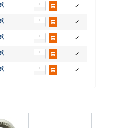
aip pat dalijamės
LITHUANIAN
eriais, kurie gali
ENGLISH TRANSLATION
dojatės jų
eklasifikuojami
AŠ SUTINKU