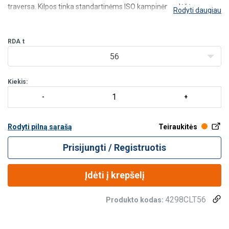
traversa. Kilpos tinka standartinėms ISO kampinėms dėžėms.
Rodyti daugiau
Savybės:
Komplektuojama su užraktais, kurie užfiksuojami
kampinėse detalėse pasukus kilpą 90° kampu, kad
RDA
t
56
Kiekis:
Rodyti pilną sąrašą
Teiraukitės
Prisijungti / Registruotis
Įdėti į krepšelį
4298CLT56
Produkto kodas: