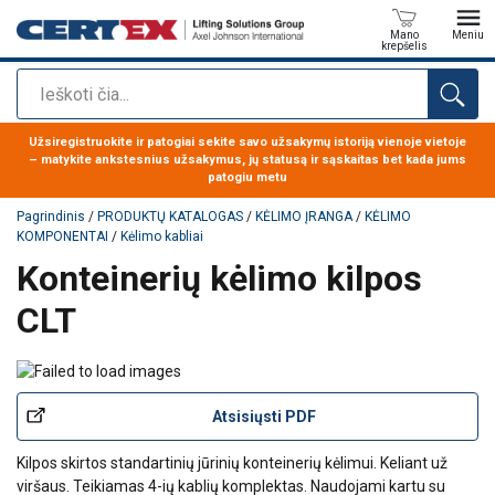
Mano
Meniu
krepšelis
Paieška
Produktas buvo pridėtas prie jūsų užklausos
Užsiregistruokite ir patogiai sekite savo užsakymų istoriją vienoje vietoje
– matykite ankstesnius užsakymus, jų statusą ir sąskaitas bet kada jums
patogiu metu
Pagrindinis
/
PRODUKTŲ KATALOGAS
/
KĖLIMO ĮRANGA
/
KĖLIMO
KOMPONENTAI
/
Kėlimo kabliai
Konteinerių kėlimo kilpos
CLT
Atsisiųsti PDF
Kilpos skirtos standartinių jūrinių konteinerių kėlimui. Keliant už
viršaus. Teikiamas 4-ių kablių komplektas. Naudojami kartu su