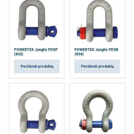
POWERTEX Jungtis PDSP
POWERTEX Jungtis PDSB
(832)
(834)
Peržiūrėti produktą
Peržiūrėti produktą
Ši svetainė naudoja slapukus
Naudojame slapukus siekdami
LITHUANIAN
suasmeninti turinį, skelbimus ir analizuoti
ENGLISH TRANSLATION
srautą. Taip pat dalijamės informacija apie
jūsų naudojimąsi mūsų svetaine su mūsų
reklamos ir analizės partneriais, kurie gali