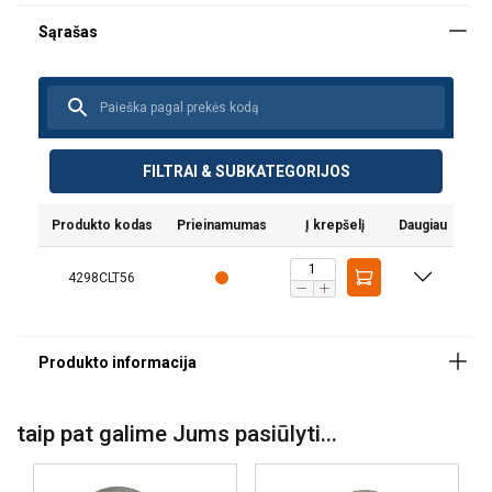
FILTRAI & SUBKATEGORIJOS
Medžiaga:
Žymėjimas:
Produkto kodas
Prieinamumas
Į krepšelį
Daugiau
Temperatūros diapazonas:
Padengimas:
4298CLT56
Dėmesio:
Atsargos koeficientas:
Klasė:
taip pat galime Jums pasiūlyti...