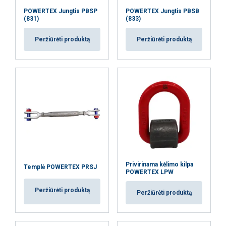
ją sujungti su kita informacija, kurią jiems
POWERTEX Jungtis PBSP
POWERTEX Jungtis PBSB
pateikėte arba kurią jie surinko, kai
(831)
(833)
naudojatės jų paslaugomis.
Privatumo
Peržiūrėti produktą
Peržiūrėti produktą
politika
Būtinieji
Veikimą
Tiksliniai
gerinantys
Funkciniai
Neklasifikuojami
Privirinama kėlimo kilpa
AŠ SUTINKU
Templė POWERTEX PRSJ
POWERTEX LPW
Peržiūrėti produktą
Peržiūrėti produktą
AŠ NESUTINKU
PARODYTI DETALIAU