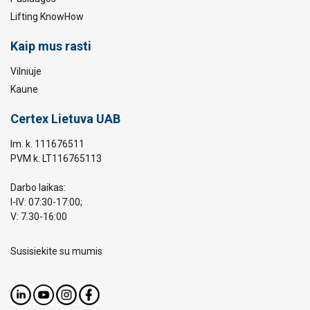
Lifting KnowHow
Kaip mus rasti
Vilniuje
Kaune
Certex Lietuva UAB
Im. k. 111676511
PVM k. LT116765113
Darbo laikas:
I-IV: 07:30-17:00;
V: 7.30-16:00
Susisiekite su mumis