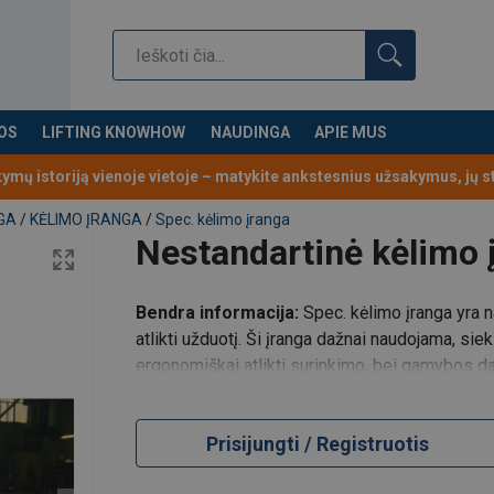
OS
LIFTING KNOWHOW
NAUDINGA
APIE MUS
Pavardė
kymų istoriją vienoje vietoje – matykite ankstesnius užsakymus, jų 
GA
/
KĖLIMO ĮRANGA
/
Spec. kėlimo įranga
Nestandartinė kėlimo 
Telefonas Nr.
Bendra informacija:
Spec. kėlimo įranga yra n
atlikti užduotį. Ši įranga dažnai naudojama, sie
ergonomiškai atlikti surinkimo, bei gamybos dar
Prisijungti / Registruotis