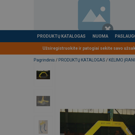
Parašykite mums!
PRODUKTŲ KATALOGAS
NUOMA
PASLAUG
Produktas buvo pridėtas prie jūsų užklausos
Vardas
Užsiregistruokite ir patogiai sekite savo užsa
Pagrindinis
/
PRODUKTŲ KATALOGAS
/
KĖLIMO ĮRAN
El. paštas
Pranešimas