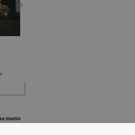
a
 su mumis