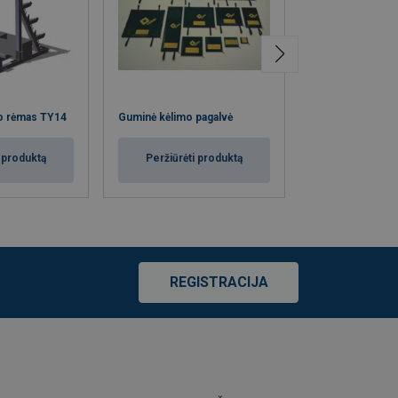
Vamzdžių sandar
o rėmas TY14
Guminė kėlimo pagalvė
bandymų pagalv
i produktą
Peržiūrėti produktą
Peržiūrėti
REGISTRACIJA