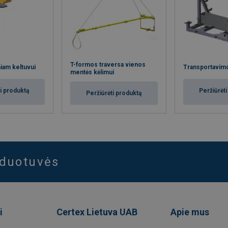
T-formos traversa vienos
iam keltuvui
Transportavim
mentės kėlimui
i produktą
Peržiūrėt
Peržiūrėti produktą
rduotuvės
i
Certex Lietuva UAB
Apie mus