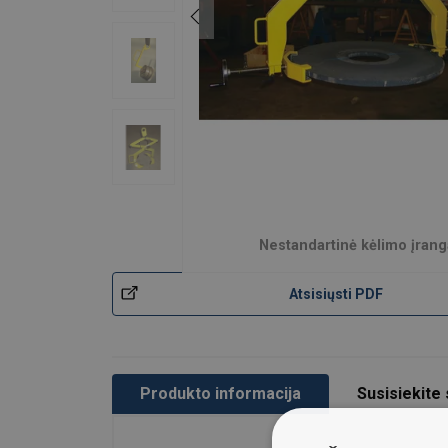
Pateikti užklausą
Nestandartinė kėlimo įrang
Atsisiųsti PDF
Produkto informacija
Susisiekite