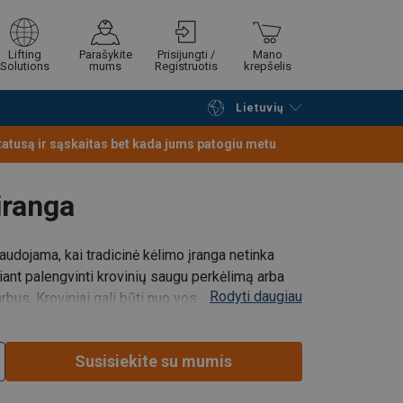
Lifting
Parašykite
Prisijungti /
Mano
Solutions
mums
Registruotis
krepšelis
Lietuvių
Tęsti naršymą
Tęsti pirkimą
statusą ir sąskaitas bet kada jums patogiu metu
įranga
audojama, kai tradicinė kėlimo įranga netinka
kiant palengvinti krovinių saugu perkėlimą arba
Rodyti daugiau
bus. Kroviniai gali būti nuo vos kelių kilogramų
Susisiekite su mumis