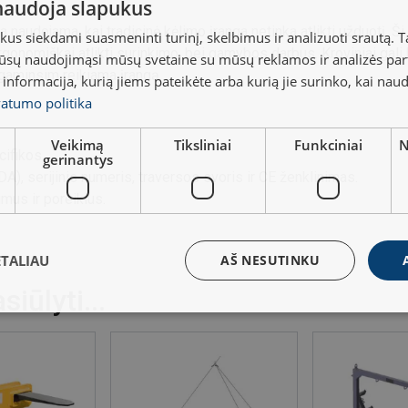
 naudoja slapukus
 naudojama, kai tradicinė kėlimo įranga netinka atlikti užduotį. Š
s siekdami suasmeninti turinį, skelbimus ir analizuoti srautą. T
gonomiškai atlikti surinkimo, bei gamybos darbus. Kroviniai gali 
jūsų naudojimąsi mūsų svetaine su mūsų reklamos ir analizės partn
pagaminsim reikiama įrangą.
a informacija, kurią jiems pateikėte arba kurią jie surinko, kai nau
vatumo politika
Veikimą
Tiksliniai
Funkciniai
N
ifikos.
gerinantys
A), serijinis numeris, traversos svoris ir CE ženklinimas.
mus ir poreikius.
ETALIAU
AŠ NESUTINKU
iūlyti...