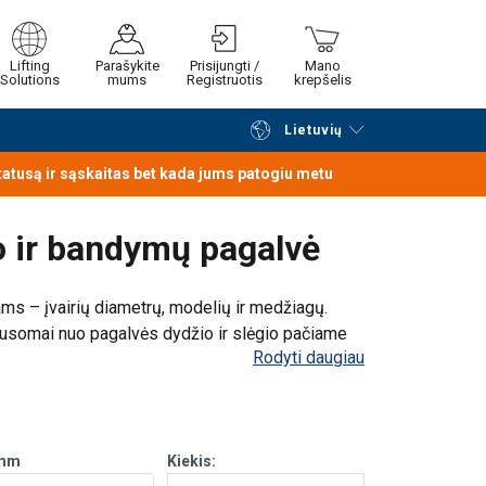
Lifting
Parašykite
Prisijungti /
Mano
Solutions
mums
Registruotis
krepšelis
Lietuvių
Tęsti naršymą
Tęsti pirkimą
statusą ir sąskaitas bet kada jums patogiu metu
 ir bandymų pagalvė
ms – įvairių diametrų, modelių ir medžiagų.
klausomai nuo pagalvės dydžio ir slėgio pačiame
Rodyti daugiau
ą nuotekų patekimui į gruntinius vandenis arba
mm
Kiekis: