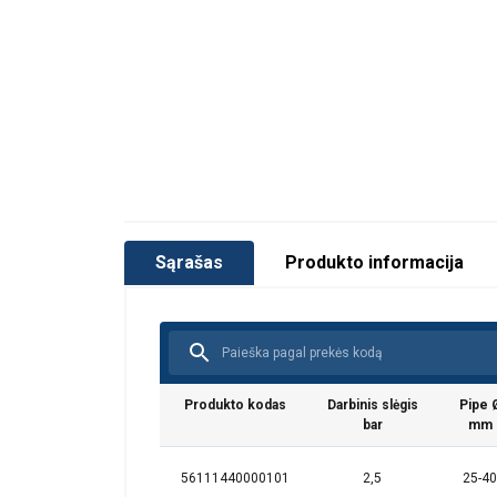
Medžiaga:
Temperatūros diapazonas:
Sąrašas
Produkto informacija
Produkto kodas
Darbinis slėgis
Pipe 
bar
mm
56111440000101
2,5
25-40