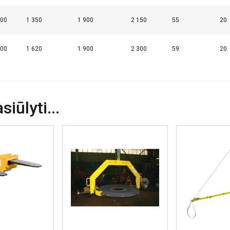
ETALIAU
AŠ NESUTINKU
700
1 350
1 900
2 150
55
20
000
1 620
1 900
2 300
59
20
iūlyti...