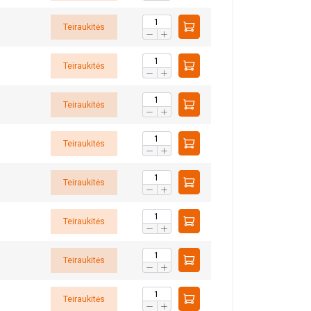
Teiraukitės
Teiraukitės
Teiraukitės
aip pat dalijamės
LITHUANIAN
Teiraukitės
eriais, kurie gali
ENGLISH TRANSLATION
dojatės jų
Teiraukitės
Teiraukitės
eklasifikuojami
Teiraukitės
Teiraukitės