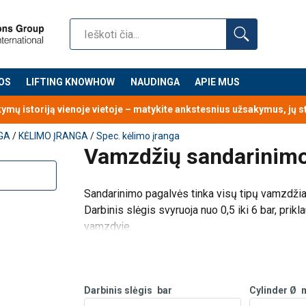
OS
LIFTING KNOWHOW
NAUDINGA
APIE MUS
kymų istoriją vienoje vietoje – matykite ankstesnius užsakymus, jų 
GA
/
KĖLIMO ĮRANGA
/
Spec. kėlimo įranga
Vamzdžių sandarinimo
Sandarinimo pagalvės tinka visų tipų vamzdžia
Darbinis slėgis svyruoja nuo 0,5 iki 6 bar, pri
vamzdyje.
Jos gali būti naudojamos siekiant užkirsti keli
nukre
Darbinis slėgis
bar
Cylinder Ø