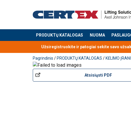
PRODUKTŲ KATALOGAS
NUOMA
PASLAUG
Produktas buvo pridėtas prie jūsų užklausos
Užsiregistruokite ir patogiai sekite savo užsa
Pagrindinis
/
PRODUKTŲ KATALOGAS
/
KĖLIMO ĮRAN
Atsisiųsti PDF