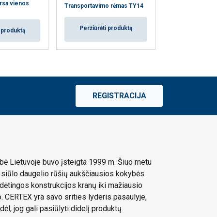
rsa vienos
Transportavimo rėmas TY14
Guminė kėlimo p
Peržiūrėti produktą
Peržiūrėti
i produktą
REGISTRACIJA
ė Lietuvoje buvo įsteigta 1999 m. Šiuo metu
siūlo daugelio rūšių aukščiausios kokybės
dėtingos konstrukcijos kranų iki mažiausio
 CERTEX yra savo srities lyderis pasaulyje,
dėl, jog gali pasiūlyti didelį produktų