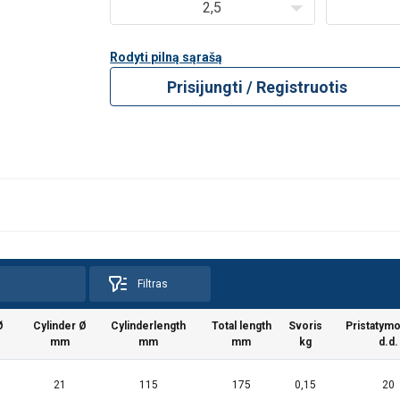
2,5
Rodyti pilną sąrašą
Prisijungti / Registruotis
Filtras
Ø
Cylinder Ø
Cylinderlength
Total length
Svoris
Pristatymo
mm
mm
mm
kg
d.d.
21
115
175
0,15
20