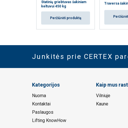
Statinių griebtuvas šakiniam
Traversa šakin
keltuvui 450 kg
Peržiūrėt
Peržiūrėti produktą
Junkitės prie CERTEX pa
Kategorijos
Kaip mus rast
Nuoma
Vilniuje
Kontaktai
Kaune
Paslaugos
Lifting KnowHow