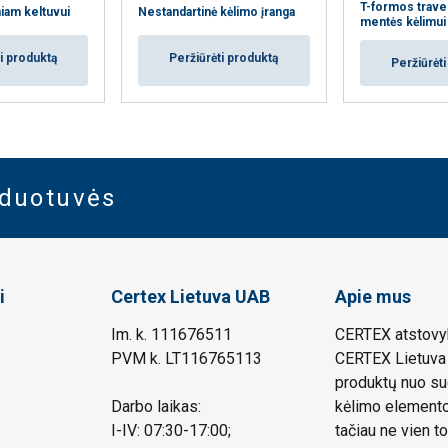
T-formos trave
iam keltuvui
Nestandartinė kėlimo įranga
mentės kėlimui
i produktą
Peržiūrėti produktą
Peržiūrėt
rduotuvės
i
Certex Lietuva UAB
Apie mus
Im. k. 111676511
CERTEX atstovyb
PVM k. LT116765113
CERTEX Lietuva 
produktų nuo su
Darbo laikas:
kėlimo elemento.
I-IV: 07:30-17:00;
tačiau ne vien to