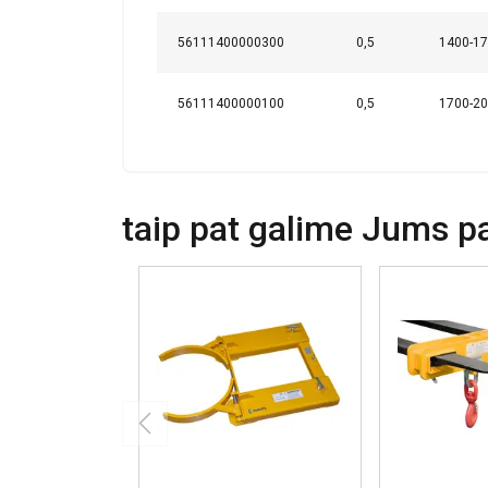
PARODYTI D
56111400000300
0,5
1400-1
56111400000100
0,5
1700-2
taip pat galime Jums pas