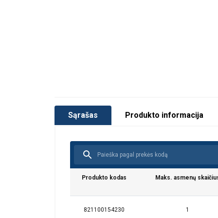
Sąrašas
Produkto informacija
Produkto kodas
Maks. asmenų skaičiu
821100154230
1