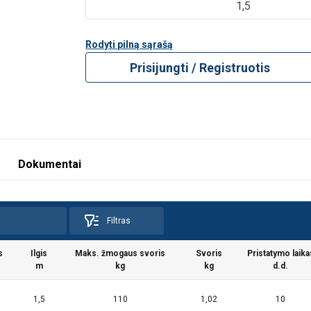
1,5
Rodyti pilną sąrašą
Prisijungti / Registruotis
Dokumentai
Filtras
s
Ilgis
Maks. žmogaus svoris
Svoris
Pristatymo laika
m
kg
kg
d.d.
1,5
110
1,02
10