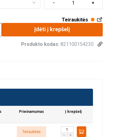
Teiraukitės
Įdėti į krepšelį
Produkto kodas:
821100154230
s
Prieinamumas
Į krepšelį
Teiraukitės