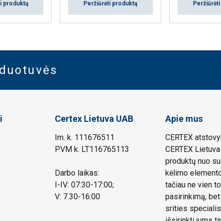
i produktą
Peržiūrėti produktą
Peržiūrėt
rduotuvės
i
Certex Lietuva UAB
Apie mus
Im. k. 111676511
CERTEX atstovyb
PVM k. LT116765113
CERTEX Lietuva 
produktų nuo su
Darbo laikas:
kėlimo elemento.
I-IV: 07:30-17:00;
tačiau ne vien to
V: 7.30-16:00
pasirinkimą, bet
srities speciali
išsirinkti jums 