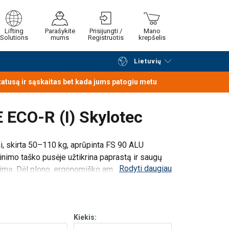
Lifting
Parašykite
Prisijungti /
Mano
Solutions
mums
Registruotis
krepšelis
Lietuvių
Tęsti naršymą
Tęsti pirkimą
statusą ir sąskaitas bet kada jums patogiu metu
 ECO-R (I) Skylotec
i, skirta 50–110 kg, aprūpinta FS 90 ALU
inimo taško pusėje užtikrina paprastą ir saugų
Rodyti daugiau
ngimą. Dėl plono, ergonomiško amortizatorių
Kiekis: