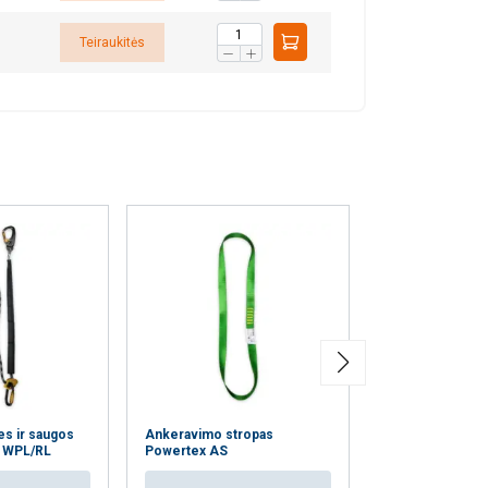
Teiraukitės
es ir saugos
Ankeravimo stropas
Saugos virvė A
x WPL/RL
Powertex AS