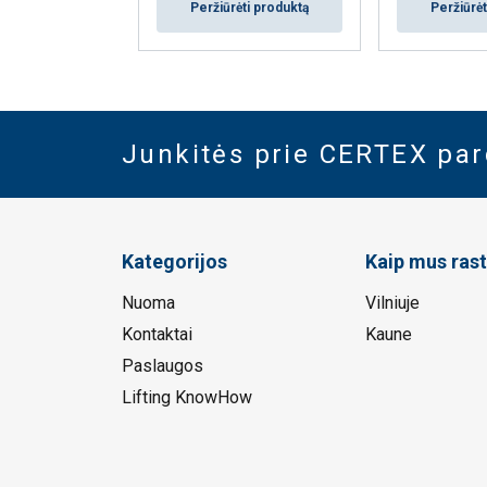
Peržiūrėti produktą
Peržiūrėt
Junkitės prie CERTEX pa
Kategorijos
Kaip mus rast
Nuoma
Vilniuje
Kontaktai
Kaune
Paslaugos
Lifting KnowHow