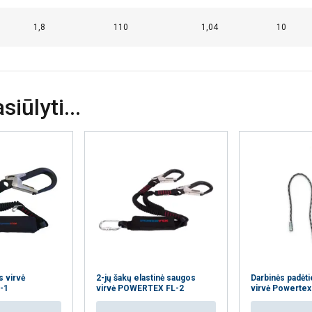
1,8
110
1,04
10
iūlyti...
s virvė
2-jų šakų elastinė saugos
Darbinės padėti
-1
virvė POWERTEX FL-2
virvė Powerte