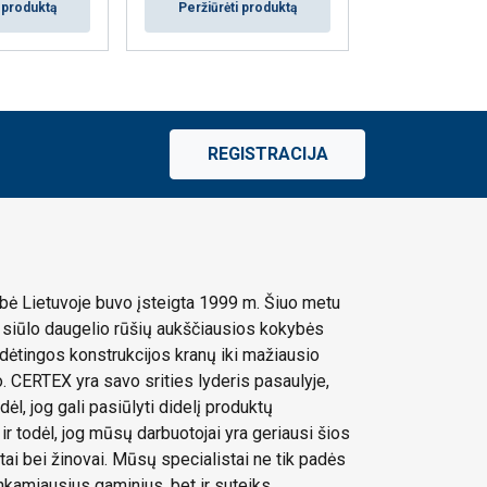
Peržiūrėti
i produktą
Peržiūrėti produktą
REGISTRACIJA
ė Lietuvoje buvo įsteigta 1999 m. Šiuo metu
siūlo daugelio rūšių aukščiausios kokybės
dėtingos konstrukcijos kranų iki mažiausio
 CERTEX yra savo srities lyderis pasaulyje,
dėl, jog gali pasiūlyti didelį produktų
 ir todėl, jog mūsų darbuotojai yra geriausi šios
stai bei žinovai. Mūsų specialistai ne tik padės
tinkamiausius gaminius, bet ir suteiks