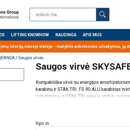
0144-02-22-07-2024.pdf
110 kg, lanksčiam pritaikymui.
etas, užtikrinantis didesnį komfortą ir visišką saugumą.
am, greitam ir saugiam pritvirtinimui prie ankeravimo taško.
OS
LIFTING KNOWHOW
NAUDINGA
APIE MUS
kymų istoriją vienoje vietoje – matykite ankstesnius užsakymus, jų 
 ĮRANGA
/
Saugos virvės
Saugos virvė SKYSAFE
Kompaktiška virvė su energijos amortizatorium
karabinu ir STAK TRI. FS 90 ALU karabinas tvirt
pritvirtinimą, o STAK TRI sukuria stabilų suju
paketo virv/p>
Ilgis
m