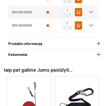
20260114.pdf
825100150920
825100200920
Sukuria saugų laikiną tvirtinimo tašką:
Sukurta
naudoti ten, kur nėra nuolatinių tvirtinimo taškų,
užtikrinant saugią apsaugą nuo kritimo įvairiose
aplinkose.
taip pat galime Jums pasiūlyti...
Didelio stiprumo poliesterio diržas:
25 mm
vandeniui atsparus diržas užtikrina patikimą veikimą
įprastomis vidaus ir lauko sąlygomis.
Spalvinis kodavimas pagal ilgį klaidoms
išvengti:
kiekvienas ilgis turi dedikuotą spalvą, todėl
pasirinkimas greitesnis ir padeda išvengti neteisingo