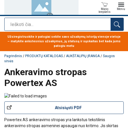
Mano
Meniu
krepšelis
Paieška
Produktas buvo pridėtas prie jūsų užklausos
Užsiregistruokite ir patogiai sekite savo užsakymų istoriją vienoje vietoje
– matykite ankstesnius užsakymus, jų statusą ir sąskaitas bet kada jums
patogiu metu
Pagrindinis
/
PRODUKTŲ KATALOGAS
/
AUKŠTALIPIŲ ĮRANGA
/
Saugos
virvės
Ankeravimo stropas
Powertex AS
Atsisiųsti PDF
Powertex AS ankeravimo stropas yra lankstus tekstilinis
ankeravimo stropas asmeninei apsaugai nuo kritimo. Jis skirtas