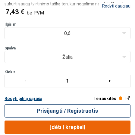
sukurti saugų tvirtinimo tašką ten, kur negalima naudoti fiksuotų
Rodyti daugiau
tvirtinimo taškų ar pastolių kablių. Stropas lengvai apsivynioja
7,43 €
be PVM
aplink sijas, konstrukcijas ar kitus tinka
Ilgis
m
0,6
Spalva
Žalia
Kiekis:
Rodyti pilną sąrašą
Teiraukitės
Prisijungti / Registruotis
Įdėti į krepšelį