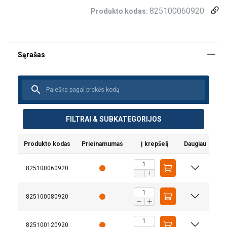
825100060920
Produkto kodas:
FILTRAI & SUBKATEGORIJOS
Produkto kodas
Prieinamumas
Į krepšelį
Daugiau
825100060920
825100080920
Vartotojo vadovas
Powertex-Anchor-Slings-AS-User-Manual-ML-
825100120920