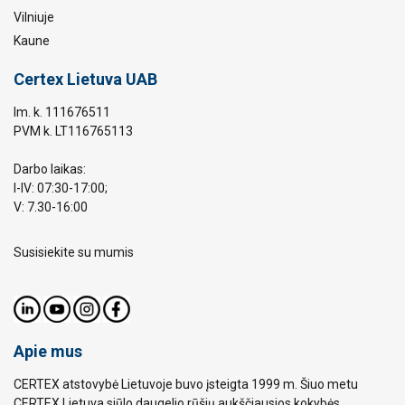
Vilniuje
Kaune
Certex Lietuva UAB
Im. k. 111676511
PVM k. LT116765113
Darbo laikas:
I-IV: 07:30-17:00;
V: 7.30-16:00
Susisiekite su mumis
Apie mus
CERTEX atstovybė Lietuvoje buvo įsteigta 1999 m. Šiuo metu
CERTEX Lietuva siūlo daugelio rūšių aukščiausios kokybės