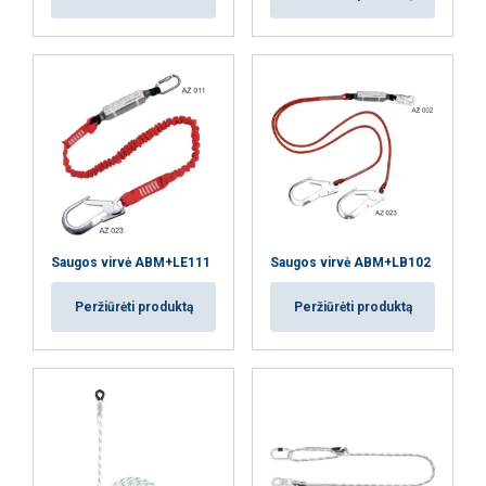
AŠ SUTINKU
AŠ NESUTINKU
PARODYTI DETALIAU
Saugos virvė ABM+LE111
Saugos virvė ABM+LB102
Peržiūrėti produktą
Peržiūrėti produktą