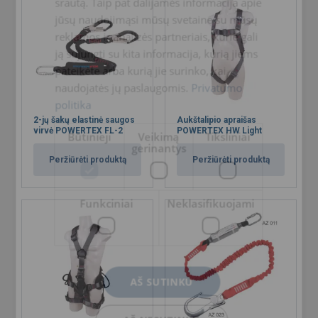
srautą. Taip pat dalijamės informacija apie
jūsų naudojimąsi mūsų svetaine su mūsų
reklamos ir analizės partneriais, kurie gali
ją sujungti su kita informacija, kurią jiems
pateikėte arba kurią jie surinko, kai
naudojatės jų paslaugomis.
Privatumo
politika
2-jų šakų elastinė saugos
Aukštalipio apraišas
virvė POWERTEX FL-2
POWERTEX HW Light
Būtinieji
Veikimą
Tiksliniai
gerinantys
Peržiūrėti produktą
Peržiūrėti produktą
Funkciniai
Neklasifikuojami
AŠ SUTINKU