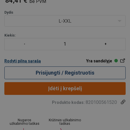
84,41 €
be PVM
Dydis
L-XXL
Kiekis:
Rodyti pilną sąrašą
Yra sandėlyje
Prisijungti / Registruotis
Įdėti į krepšelį
820100561520
Produkto kodas:
Nugaros
Krūtinės užkabinimo
užkabinimo taškas
taškas