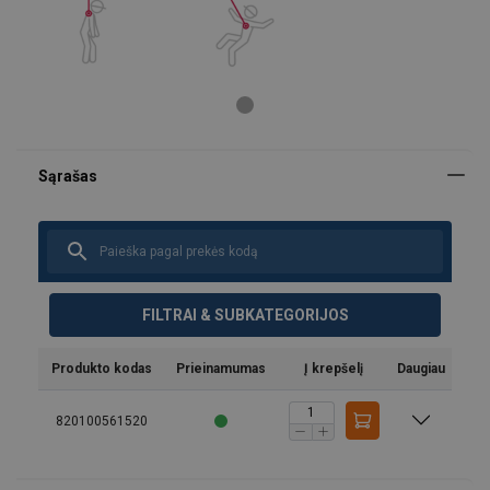
Medžiaga:
Žymėjimas:
Temperatūros diapazonas:
FILTRAI & SUBKATEGORIJOS
Standartas:
Pastaba:
Produkto kodas
Prieinamumas
Į krepšelį
Daugiau
820100561520