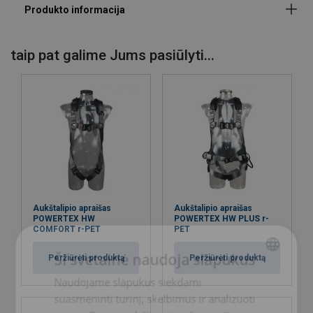
taip pat galime Jums pasiūlyti...
Aukštalipio apraišas
Aukštalipio apraišas
POWERTEX HW
POWERTEX HW PLUS r-
COMFORT r-PET
PET
Ši svetainė naudoja slapukus
Peržiūrėti produktą
Peržiūrėti produktą
Naudojame slapukus siekdami
LITHUANIAN
suasmeninti turinį, skelbimus ir analizuoti
ENGLISH TRANSLATION