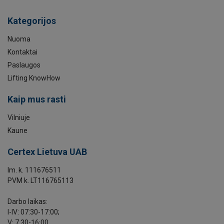
Kategorijos
Nuoma
Kontaktai
Paslaugos
Lifting KnowHow
Kaip mus rasti
Vilniuje
Kaune
Certex Lietuva UAB
Im. k. 111676511
PVM k. LT116765113
Darbo laikas:
I-IV: 07:30-17:00;
V: 7.30-16:00