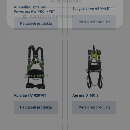
AŠ NESUTINKU
Aukštalipių apraišas
Saugos virvė ABM+LE111
Powertex HW PRO r-PET
PARODYTI DETALIAU
Peržiūrėti produktą
Peržiūrėti produktą
Apraišai FA1020701
Apraišai XIMO 2
Peržiūrėti produktą
Peržiūrėti produktą