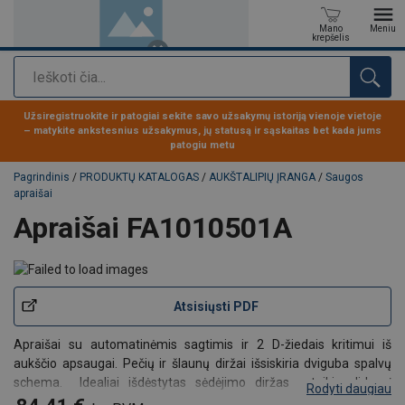
Mano
Meniu
krepšelis
Paieška
Produktas buvo pridėtas prie jūsų užklausos
Užsiregistruokite ir patogiai sekite savo užsakymų istoriją vienoje vietoje
– matykite ankstesnius užsakymus, jų statusą ir sąskaitas bet kada jums
patogiu metu
Pagrindinis
/
PRODUKTŲ KATALOGAS
/
AUKŠTALIPIŲ ĮRANGA
/
Saugos
apraišai
Apraišai FA1010501A
Atsisiųsti PDF
Apraišai su automatinėmis sagtimis ir 2 D-žiedais kritimui iš
aukščio apsaugai. Pečių ir šlaunų diržai išsiskiria dviguba spalvų
schema. Idealiai išdėstytas sėdėjimo diržas suteikia didesnį
Rodyti daugiau
komfortą.