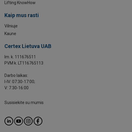
Lifting KnowHow
Kaip mus rasti
Vilniuje
Kaune
Certex Lietuva UAB
Im. k. 111676511
PVM k. LT116765113
Darbo laikas:
I-IV: 07:30-17:00;
V: 7.30-16:00
Susisiekite su mumis