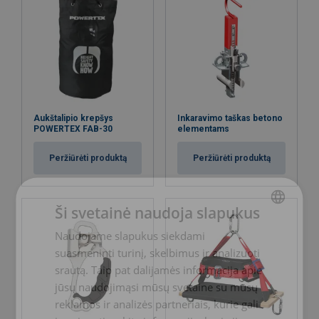
Žymėjimas:
Standartas:
Aukštalipio krepšys
Inkaravimo taškas betono
POWERTEX FAB-30
elementams
Peržiūrėti produktą
Peržiūrėti produktą
Ši svetainė naudoja slapukus
Naudojame slapukus siekdami
LITHUANIAN
suasmeninti turinį, skelbimus ir analizuoti
ENGLISH TRANSLATION
srautą. Taip pat dalijamės informacija apie
jūsų naudojimąsi mūsų svetaine su mūsų
reklamos ir analizės partneriais, kurie gali