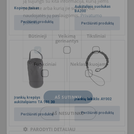
ją sujungti su kita informacija, kurią jiems
Aukštalipio suoliukas
pateikėte arba kurią jie surinko, kai
Kopimo įtaisas
BA200
naudojatės jų paslaugomis.
Privatumo
politika
Peržiūrėti produktą
Peržiūrėti produktą
Būtinieji
Veikimą
Tiksliniai
gerinantys
Funkciniai
Neklasifikuojami
AŠ SUTINKU
Įrankių krepšys
Įrankių laikiklis AY002
aukštalipiams TA 501 30
AŠ NESUTINKU
Peržiūrėti produktą
Peržiūrėti produktą
PARODYTI DETALIAU