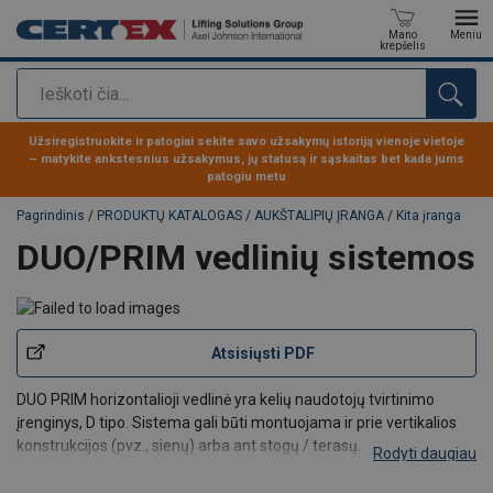
Mano
Meniu
krepšelis
Paieška
Produktas buvo pridėtas prie jūsų užklausos
Užsiregistruokite ir patogiai sekite savo užsakymų istoriją vienoje vietoje
– matykite ankstesnius užsakymus, jų statusą ir sąskaitas bet kada jums
patogiu metu
Pagrindinis
/
PRODUKTŲ KATALOGAS
/
AUKŠTALIPIŲ ĮRANGA
/
Kita įranga
DUO/PRIM vedlinių sistemos
Atsisiųsti PDF
DUO PRIM horizontalioji vedlinė yra kelių naudotojų tvirtinimo
įrenginys, D tipo. Sistema gali būti montuojama ir prie vertikalios
konstrukcijos (pvz., sienų) arba ant stogų / terasų.
Rodyti daugiau
Sistemą sudaro šios dalys:
• Galiniai, konstrukciniai tvirtinimo įtaisai, pvz., inkaravimo plokštės