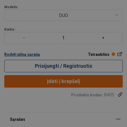
arba st
Modelis
DUO
Kiekis:
Rodyti pilną sąrašą
Teiraukitės
Prisijungti / Registruotis
Įdėti į krepšelį
8405
Produkto kodas: