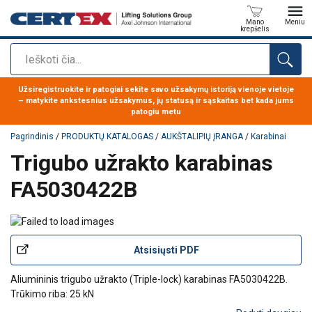
Mano
Meniu
krepšelis
Paieška
Produktas buvo pridėtas prie jūsų užklausos
Užsiregistruokite ir patogiai sekite savo užsakymų istoriją vienoje vietoje
– matykite ankstesnius užsakymus, jų statusą ir sąskaitas bet kada jums
patogiu metu
Pagrindinis
/
PRODUKTŲ KATALOGAS
/
AUKŠTALIPIŲ ĮRANGA
/
Karabinai
Trigubo užrakto karabinas
FA5030422B
Atsisiųsti PDF
Aliumininis trigubo užrakto (Triple-lock) karabinas FA5030422B.
Trūkimo riba: 25 kN