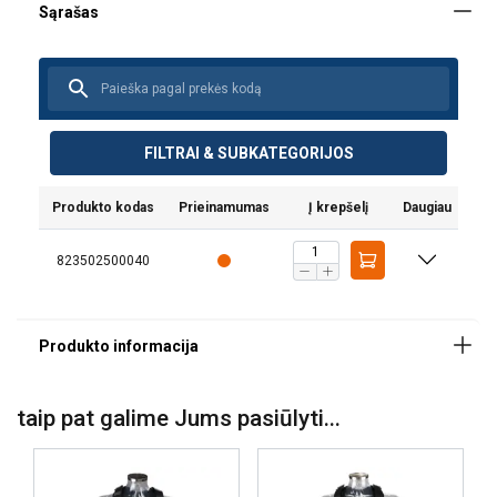
Medžiaga:
Žymėjimas:
Temperatūros diapazonas:
FILTRAI & SUBKATEGORIJOS
Padengimas:
Standartas:
Pastaba:
Produkto kodas
Prieinamumas
Į krepšelį
Daugiau
823502500040
taip pat galime Jums pasiūlyti...