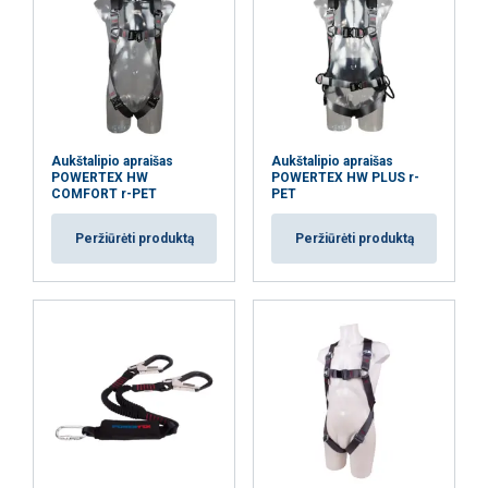
Aukštalipio apraišas
Aukštalipio apraišas
POWERTEX HW
POWERTEX HW PLUS r-
COMFORT r-PET
PET
Peržiūrėti produktą
Peržiūrėti produktą
Ši svetainė naudoja slapukus
Naudojame slapukus siekdami
LITHUANIAN
suasmeninti turinį, skelbimus ir analizuoti
ENGLISH TRANSLATION
srautą. Taip pat dalijamės informacija apie
jūsų naudojimąsi mūsų svetaine su mūsų
reklamos ir analizės partneriais, kurie gali