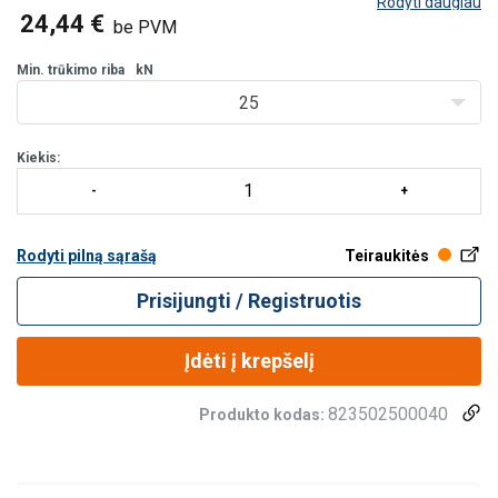
Rodyti daugiau
24,44 €
be PVM
Min. trūkimo riba
kN
25
Kiekis:
Rodyti pilną sąrašą
Teiraukitės
Prisijungti / Registruotis
Įdėti į krepšelį
823502500040
Produkto kodas: