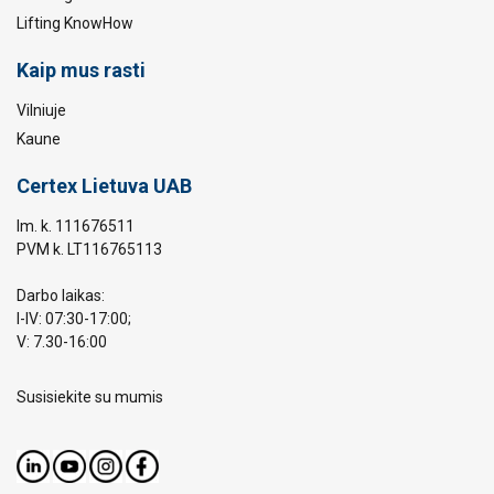
Lifting KnowHow
Kaip mus rasti
Vilniuje
Kaune
Certex Lietuva UAB
Im. k. 111676511
PVM k. LT116765113
Darbo laikas:
I-IV: 07:30-17:00;
V: 7.30-16:00
Susisiekite su mumis