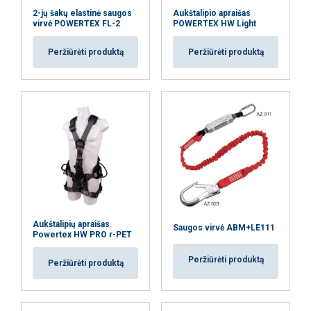
ją sujungti su kita informacija, kurią jiems
2-jų šakų elastinė saugos
Aukštalipio apraišas
pateikėte arba kurią jie surinko, kai
virvė POWERTEX FL-2
POWERTEX HW Light
naudojatės jų paslaugomis.
Privatumo
Peržiūrėti produktą
Peržiūrėti produktą
politika
Būtinieji
Veikimą
Tiksliniai
gerinantys
Funkciniai
Neklasifikuojami
Aukštalipių apraišas
AŠ SUTINKU
Saugos virvė ABM+LE111
Powertex HW PRO r-PET
Peržiūrėti produktą
Peržiūrėti produktą
AŠ NESUTINKU
PARODYTI DETALIAU