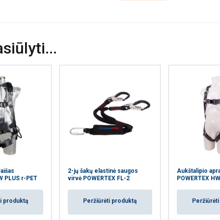
vatumo politika
Veikimą
Tiksliniai
Funkciniai
N
gerinantys
iūlyti...
ETALIAU
AŠ NESUTINKU
raišas
2-jų šakų elastinė saugos
Aukštalipio apr
 PLUS r-PET
virvė POWERTEX FL-2
POWERTEX HW 
i produktą
Peržiūrėti produktą
Peržiūrėt