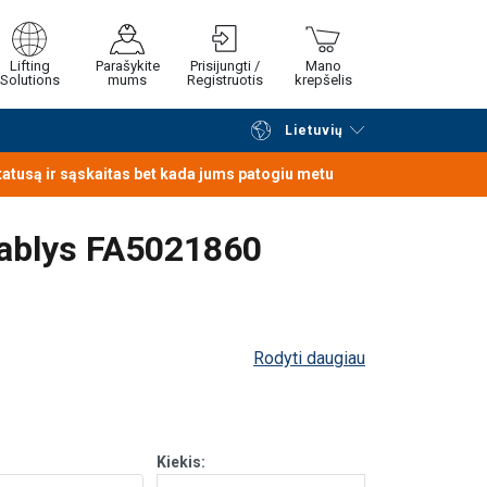
Lifting
Parašykite
Prisijungti /
Mano
Solutions
mums
Registruotis
krepšelis
Lietuvių
Tęsti naršymą
Tęsti pirkimą
statusą ir sąskaitas bet kada jums patogiu metu
kablys FA5021860
Rodyti daugiau
Kiekis: