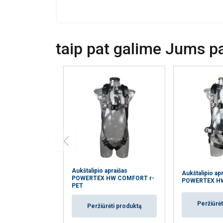
paslaugomis.
Pri
Būtinieji
taip pat galime Jums pas
PARODYTI D
Aukštalipio apraišas
Aukštalipio ap
POWERTEX HW COMFORT r-
POWERTEX HW
PET
Peržiūrėt
Peržiūrėti produktą