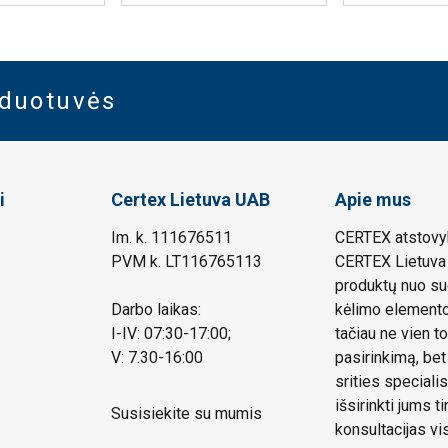
rduotuvės
i
Certex Lietuva UAB
Apie mus
Im. k. 111676511
CERTEX atstovyb
PVM k. LT116765113
CERTEX Lietuva 
produktų nuo su
Darbo laikas:
kėlimo elemento.
I-IV: 07:30-17:00;
tačiau ne vien to
V: 7.30-16:00
pasirinkimą, bet
srities speciali
išsirinkti jums 
Susisiekite su mumis
konsultacijas vi