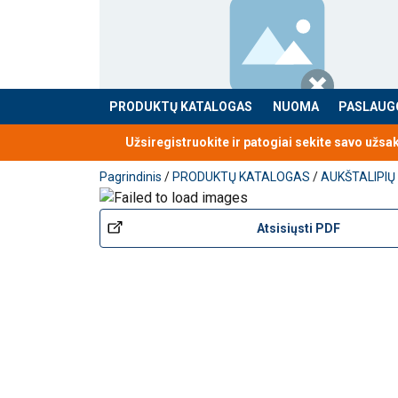
PRODUKTŲ KATALOGAS
NUOMA
PASLAUG
Produktas buvo pridėtas prie jūsų užklausos
Užsiregistruokite ir patogiai sekite savo užsa
Pagrindinis
/
PRODUKTŲ KATALOGAS
/
AUKŠTALIPIŲ
Atsisiųsti PDF