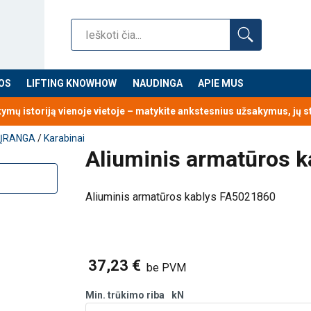
OS
LIFTING KNOWHOW
NAUDINGA
APIE MUS
kymų istoriją vienoje vietoje – matykite ankstesnius užsakymus, jų 
 ĮRANGA
/
Karabinai
Aliuminis armatūros 
Aliuminis armatūros kablys FA5021860
37,23 €
be PVM
Min. trūkimo riba
kN