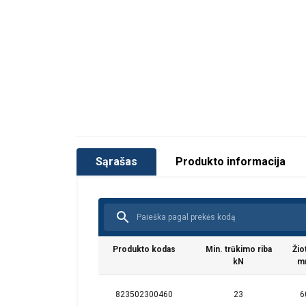
Sąrašas
Produkto informacija
Ši svetainė
Produkto kodas
Min. trūkimo riba
Žio
Naudojame slapuku
kN
m
informacija apie 
ją sujungti su kit
823502300460
23
6