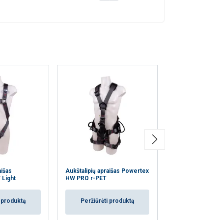
eklasifikuojami
AŠ SUTINKU
aišas
Aukštalipių apraišas Powertex
Saugos virvė A
Light
HW PRO r-PET
Peržiūrėti
i produktą
Peržiūrėti produktą