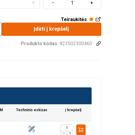
Teiraukitės
Įdėti į krepšelį
Produkto kodas:
823502300460
VM
Techninis eskizas
Į krepšelį
aip pat dalijamės
LITHUANIAN
eriais, kurie gali
ENGLISH TRANSLATION
dojatės jų