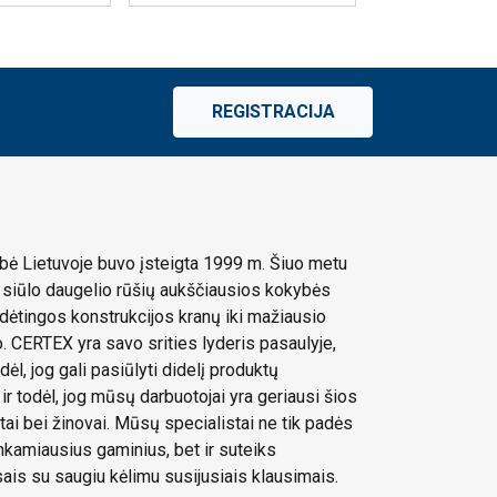
REGISTRACIJA
ė Lietuvoje buvo įsteigta 1999 m. Šiuo metu
siūlo daugelio rūšių aukščiausios kokybės
dėtingos konstrukcijos kranų iki mažiausio
 CERTEX yra savo srities lyderis pasaulyje,
dėl, jog gali pasiūlyti didelį produktų
 ir todėl, jog mūsų darbuotojai yra geriausi šios
stai bei žinovai. Mūsų specialistai ne tik padės
tinkamiausius gaminius, bet ir suteiks
sais su saugiu kėlimu susijusiais klausimais.