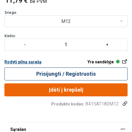
11,79 €
be PVM
Sriegis
M12
Kiekis:
Rodyti pilną sąrašą
Yra sandėlyje
Prisijungti / Registruotis
Įdėti į krepšelį
8415AT180M12
Produkto kodas: