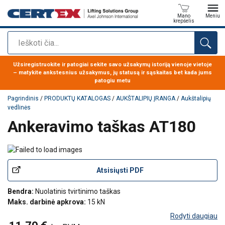
Mano
Meniu
krepšelis
Paieška
Produktas buvo pridėtas prie jūsų užklausos
Užsiregistruokite ir patogiai sekite savo užsakymų istoriją vienoje vietoje
– matykite ankstesnius užsakymus, jų statusą ir sąskaitas bet kada jums
patogiu metu
Pagrindinis
/
PRODUKTŲ KATALOGAS
/
AUKŠTALIPIŲ ĮRANGA
/
Aukštalipių
vedlinės
Ankeravimo taškas AT180
Atsisiųsti PDF
Bendra:
Nuolatinis tvirtinimo taškas
Maks. darbinė apkrova:
15 kN
Rodyti daugiau