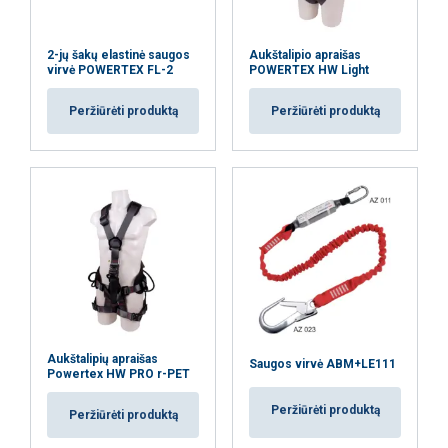
2-jų šakų elastinė saugos
Aukštalipio apraišas
virvė POWERTEX FL-2
POWERTEX HW Light
Peržiūrėti produktą
Peržiūrėti produktą
Aukštalipių apraišas
Saugos virvė ABM+LE111
Powertex HW PRO r-PET
Peržiūrėti produktą
Peržiūrėti produktą