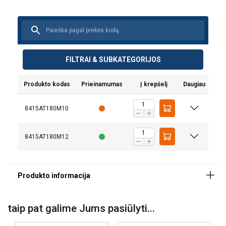
Medžiaga:
Žymėjimas:
Standartas:
FILTRAI & SUBKATEGORIJOS
Produkto kodas
Prieinamumas
Į krepšelį
Daugiau
8415AT180M10
8415AT180M12
taip pat galime Jums pasiūlyti...