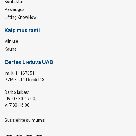
Kontaktai
Paslaugos
Lifting KnowHow
Kaip mus rasti
Vilniuje
Kaune
Certex Lietuva UAB
Im. k. 111676511
PVM k. LT116765113
Darbo laikas:
I-IV: 07:30-17:00;
V: 7.30-16:00
Susisiekite su mumis