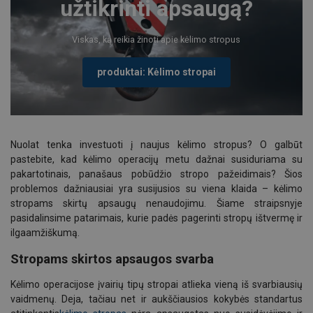
užtikrinti apsaugą?
Viskas, ką reikia žinoti apie kėlimo stropus
produktai: Kėlimo stropai
Nuolat tenka investuoti į naujus kėlimo stropus? O galbūt
pastebite, kad kėlimo operacijų metu dažnai susiduriama su
pakartotinais, panašaus pobūdžio stropo pažeidimais? Šios
problemos dažniausiai yra susijusios su viena klaida – kėlimo
stropams skirtų apsaugų nenaudojimu. Šiame straipsnyje
pasidalinsime patarimais, kurie padės pagerinti stropų ištvermę ir
ilgaamžiškumą.
Stropams skirtos apsaugos svarba
Kėlimo operacijose įvairių tipų stropai atlieka vieną iš svarbiausių
vaidmenų. Deja, tačiau net ir aukščiausios kokybės standartus