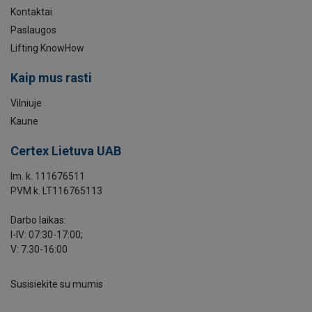
Kontaktai
Paslaugos
Lifting KnowHow
Kaip mus rasti
Vilniuje
Kaune
Certex Lietuva UAB
Im. k. 111676511
PVM k. LT116765113
Darbo laikas:
I-IV: 07:30-17:00;
V: 7.30-16:00
Susisiekite su mumis