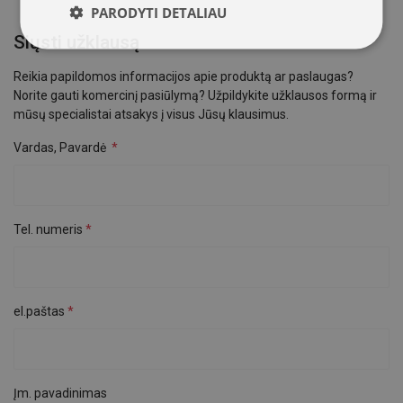
PARODYTI DETALIAU
Siųsti užklausą
Reikia papildomos informacijos apie produktą ar paslaugas?
Norite gauti komercinį pasiūlymą? Užpildykite užklausos formą ir
mūsų specialistai atsakys į visus Jūsų klausimus.
Vardas, Pavardė
Tel. numeris
el.paštas
Įm. pavadinimas