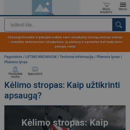
Mano
Meniu
krepšelis
Paieška
Produktas buvo pridėtas prie jūsų užklausos
Užsiregistruokite ir patogiai sekite savo užsakymų istoriją vienoje vietoje
– matykite ankstesnius užsakymus, jų statusą ir sąskaitas bet kada jums
patogiu metu
Pagrindinis
/
LIFTING KNOWHOW
/
Techninė informacija
/
Plieninis lynas
/
Plieninis lynas
Parašykite
Spausdinti
mums
Kėlimo stropas: Kaip užtikrinti
apsaugą?
Kėlimo stropas: Kaip