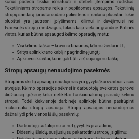
kurios padeda tiksliai išmatuoti ir stebėti įtempimo rodiklius.
Tekstiliniams stropams reikia ir papildomos apsaugos. Tekstilinių
stropų sandarą įprastai sudaro poliesterio ir nailono pluoštai. Tokie
pluoštai yra jautresni įplyšimams, dilimui ir dėvėjimuisi nei
tvaresnės stropų medžiagos, tokios kaip viela ar grandinė. Kritinės
vietos, kurias būtina apsaugoti kėlimo operacijų metu:
Visi kėlimo taškai – krovinio briaunos, kėlimo žiedai ir t.t.;
Sritys aplink krano kablį ir pagrindinę jungtį;
Apkrovos kraštai, kurie gali būti virš sujungimo taškų.
Stropų apsaugų nenaudojimo pasekmės
Stropams skirtų apsaugų naudojimas yra gyvybiškai svarbus visais
atvejais. Kėlimo operacijos sėkmei ir darbuotojų sveikatos gerovei
didžiausią grėsmę kelia netikėtai funkcionalumą praradę kėlimo
stropai. Todėl kiekvienoje darbinėje aplinkoje būtina pasirūpinti
maksimalia stropų apsauga. Stropų apsaugos nenaudojimas
dažnai lydi prie vienos iš šių pasekmių:
Darbuotojų sužalojimo ar net gyvybės praradimo;
Didesnių išlaidų, susijusių su pakartotiniu stropų įsigijimu;
Didelės žalos stropui, kėlimo technikai ir darbinei aplinkai;