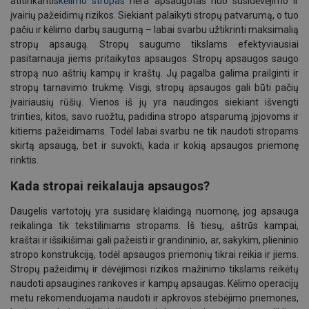
atitinkantis
kėlimo stropas
nėra apsaugotas nuo susidėvėjimo ir
įvairių pažeidimų rizikos. Siekiant palaikyti stropų patvarumą, o tuo
pačiu ir kėlimo darbų saugumą – labai svarbu užtikrinti maksimalią
stropų apsaugą. Stropų saugumo tikslams efektyviausiai
pasitarnauja jiems pritaikytos apsaugos. Stropų apsaugos saugo
stropą nuo aštrių kampų ir kraštų. Jų pagalba galima prailginti ir
stropų tarnavimo trukmę. Visgi, stropų apsaugos gali būti pačių
įvairiausių rūšių. Vienos iš jų yra naudingos siekiant išvengti
trinties, kitos, savo ruožtu, padidina stropo atsparumą įpjovoms ir
kitiems pažeidimams. Todėl labai svarbu ne tik naudoti stropams
skirtą apsaugą, bet ir suvokti, kada ir kokią apsaugos priemonę
rinktis.
Kada stropai reikalauja apsaugos?
Daugelis vartotojų yra susidarę klaidingą nuomonę, jog apsauga
reikalinga tik tekstiliniams stropams. Iš tiesų, aštrūs kampai,
kraštai ir išsikišimai gali pažeisti ir grandininio, ar, sakykim, plieninio
stropo konstrukciją, todėl apsaugos priemonių tikrai reikia ir jiems.
Stropų pažeidimų ir dėvėjimosi rizikos mažinimo tikslams reikėtų
naudoti apsaugines rankoves ir kampų apsaugas. Kėlimo operacijų
metu rekomenduojama naudoti ir apkrovos stebėjimo priemones,