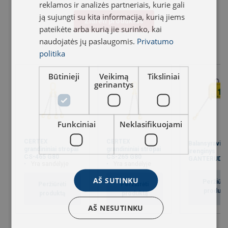
reklamos ir analizės partneriais, kurie gali
ją sujungti su kita informacija, kurią jiems
Žiūrėti produktus
pateikėte arba kurią jie surinko, kai
naudojatės jų paslaugomis.
Privatumo
politika
Būtinieji
Veikimą
Tiksliniai
gerinantys
Funkciniai
Neklasifikuojami
CERTEX
CERTEX
Balansyravim
grandininiai stropai
grandininiai stropai
įrenginys
CS-465 G80
CS-265 G80
GANTERUD
Yra sandėlyje
Yra sandėlyje
AŠ SUTINKU
Peržiūrėt
Peržiūrėti
Peržiūrėti
produkt
produktą
produktą
AŠ NESUTINKU