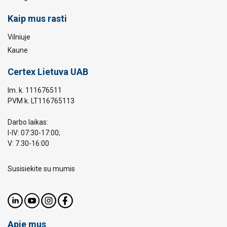
Kaip mus rasti
Vilniuje
Kaune
Certex Lietuva UAB
Im. k. 111676511
PVM k. LT116765113
Darbo laikas:
I-IV: 07:30-17:00;
V: 7.30-16:00
Susisiekite su mumis
Apie mus