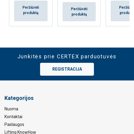
Peržiūrėti
Peržiūrėt
Peržiūrėti
produktą
produkt
produktą
Junkitės prie CERTEX parduotuvės
REGISTRACIJA
Kategorijos
Nuoma
Kontaktai
Paslaugos
Lifting KnowHow