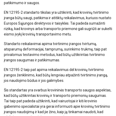
patikimumo ir saugos.
EN 12195-2 standarto tikslas yra užtikrinti, kad krovinių tvirtinimo
įranga būtų saugi, patikima ir atitiktų reikalavimus, kuriuos nustato
Europos Sąjungos direktyvos ir taisyklės. Tai padeda sumažinti
riziką, kad krovinys arba transporto priemonė gali sugriūti ar sukelti
eismo įvykį krovinių transportavimo metu.
Standarto reikalavimai apima tvirtinimo įrangos tvirtumą,
atsparumą deformacijai, tamprumą, surinkimo trukmę, taip pat
privalomus testavimo metodus, kad būtų užtikrintas tvirtinimo
įrangos saugumas ir patikimumas.
EN 12195-2 taip pat apima reikalavimus dėl krovinių tvirtinimo
įrangos ženklinimo, kad būtų lengviau atpažinti tvirtinimo įrangą,
jos naudojimo būdus ir jos galimybes.
Šis standartas yra svarbus krovininės transporto saugos aspektas,
kad būtų užtikrintas krovinių ir transporto priemonių saugumas.
Tai taip pat padeda užtikrinti, kad vairuotojai ir kiti krovinio
gabenimo specialistai yra gerai informuoti apie krovinių tvirtinimo
įrangos naudojimą ir kad jie žino, kaip ją tinkamai naudoti, kad