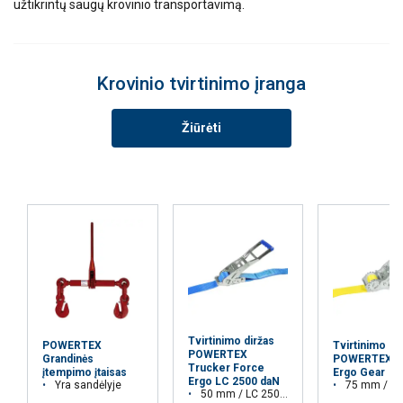
užtikrintų saugų krovinio transportavimą.
Krovinio tvirtinimo įranga
Žiūrėti
Tvirtinimo diržas
POWERTEX
Tvirtinimo di
POWERTEX
Grandinės
POWERTEX S
Trucker Force
įtempimo įtaisas
Ergo Gear
Ergo LC 2500 daN
Yra sandėlyje
75 mm / LC 50
50 mm / LC 2500 daN