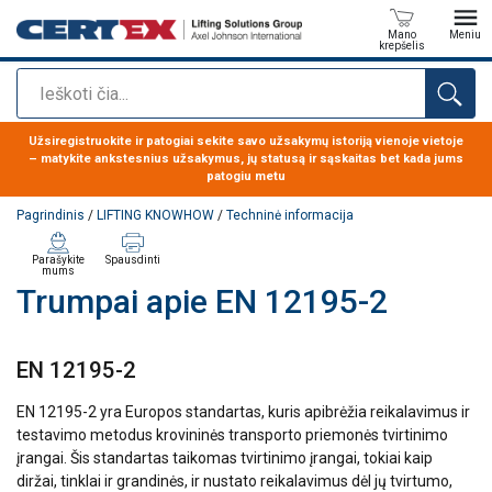
Mano
Meniu
krepšelis
Paieška
Produktas buvo pridėtas prie jūsų užklausos
Užsiregistruokite ir patogiai sekite savo užsakymų istoriją vienoje vietoje
– matykite ankstesnius užsakymus, jų statusą ir sąskaitas bet kada jums
patogiu metu
Pagrindinis
/
LIFTING KNOWHOW
/
Techninė informacija
Parašykite
Spausdinti
mums
Trumpai apie EN 12195-2
EN 12195-2
EN 12195-2 yra Europos standartas, kuris apibrėžia reikalavimus ir
testavimo metodus krovininės transporto priemonės tvirtinimo
įrangai. Šis standartas taikomas tvirtinimo įrangai, tokiai kaip
diržai, tinklai ir grandinės, ir nustato reikalavimus dėl jų tvirtumo,