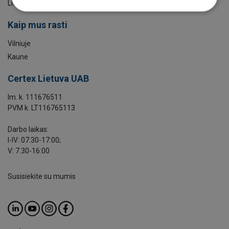
Lifting KnowHow
Kaip mus rasti
Vilniuje
Kaune
Certex Lietuva UAB
Im. k. 111676511
PVM k. LT116765113
Darbo laikas:
I-IV: 07:30-17:00;
V: 7.30-16:00
Susisiekite su mumis