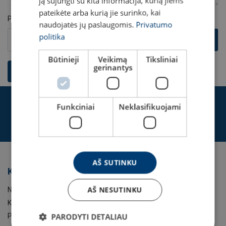
ją sujungti su kita informacija, kurią jiems
pateikėte arba kurią jie surinko, kai
Pridėti failą
naudojatės jų paslaugomis.
Privatumo
politika
Pasirinkite failą
Naršyti
Būtinieji
Veikimą
Tiksliniai
gerinantys
Pateikti užklausą
Junkitės prie CERTEX parduotuvės
Funkciniai
Neklasifikuojami
REGISTRACIJA
AŠ SUTINKU
Kategorijos
AŠ NESUTINKU
Nuoma
Kontaktai
PARODYTI DETALIAU
Paslaugos