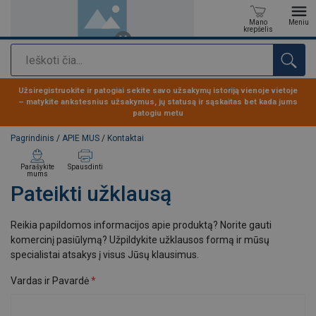
Mano
Meniu
krepšelis
Paieška
Produktas buvo pridėtas prie jūsų užklausos
Užsiregistruokite ir patogiai sekite savo užsakymų istoriją vienoje vietoje
– matykite ankstesnius užsakymus, jų statusą ir sąskaitas bet kada jums
patogiu metu
Pagrindinis
/
APIE MUS
/
Kontaktai
Parašykite
Spausdinti
mums
Pateikti užklausą
Reikia papildomos informacijos apie produktą? Norite gauti
komercinį pasiūlymą? Užpildykite užklausos formą ir mūsų
specialistai atsakys į visus Jūsų klausimus.
Vardas ir Pavardė