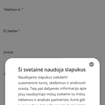
Telefono nr.
El. paštas
Įmonė
Ši svetainė naudoja slapukus
Jūsų užklausimas
Naudojame slapukus siekdami
LITHUANIAN
suasmeninti turinį, skelbimus ir analizuoti
ENGLISH TRANSLATION
srautą. Taip pat dalijamės informacija apie
jūsų naudojimąsi mūsų svetaine su mūsų
reklamos ir analizės partneriais, kurie gali