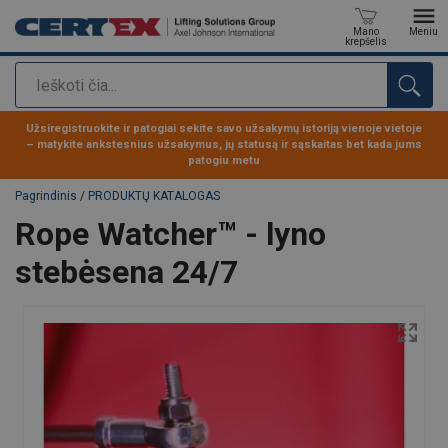
Mano
Meniu
krepšelis
Paieška
Produktas buvo pridėtas prie jūsų užklausos
Užsiregistruokite ir patogiai sekite savo užsakymų istoriją vienoje vietoje
– matykite ankstesnius užsakymus, jų statusą ir sąskaitas bet kada jums
patogiu metu
Pagrindinis
/
PRODUKTŲ KATALOGAS
Rope Watcher™ - lyno
stebėsena 24/7