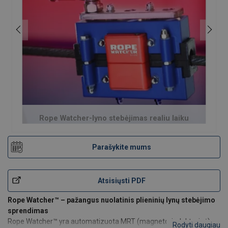
Rope Watcher-lyno stebėjimas realiu laiku
Parašykite mums
Atsisiųsti PDF
Rope Watcher™ – pažangus nuolatinis plieninių lynų stebėjimo
sprendimas
Rope Watcher™ yra automatizuota MRT (magneto-induktyvinė)
Rodyti daugiau