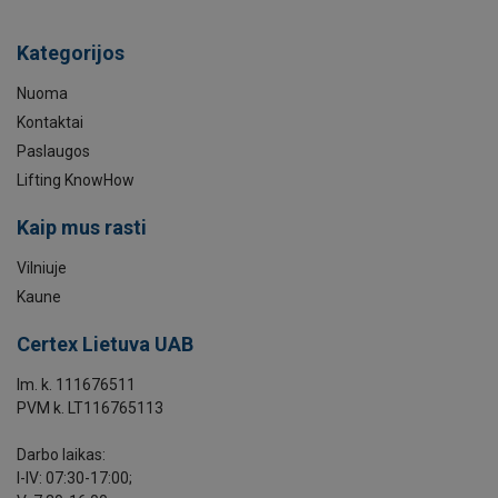
Pateikti užklausą
Kategorijos
Nuoma
Kontaktai
Paslaugos
Lifting KnowHow
Kaip mus rasti
Vilniuje
Kaune
Certex Lietuva UAB
Im. k. 111676511
PVM k. LT116765113
Darbo laikas:
I-IV: 07:30-17:00;