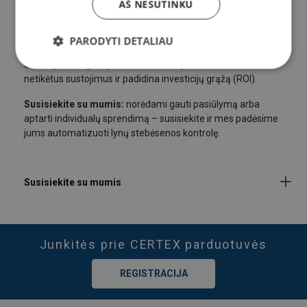
AŠ NESUTINKU
Pavardė
Ką gaunate?
Pilnai įrengtą sistemą, kuri dinamiškai stebi jūsų lyno būklę,
PARODYTI DETALIAU
generuoja grafikus, ataskaitas ir pateikia rekomendacijas
dėl eksploatacijos optimizavimo. Tai padeda sumažinti
netikėtus sustojimus ir padidina investicijų grąžą (ROI).
El. paštas
Susisiekite su mumis:
norėdami gauti pasiūlymą arba
aptarti individualų sprendimą – susisiekite ir mes padėsime
jums automatizuoti lynų stebėsenos kontrolę.
Telefonas Nr.
Pranešimas
Junkitės prie CERTEX parduotuvės
REGISTRACIJA