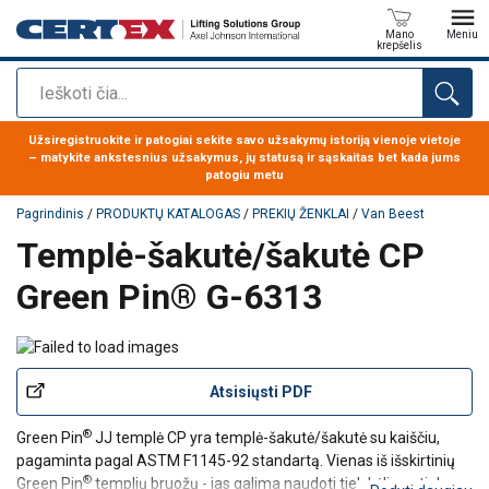
Mano
Meniu
krepšelis
Paieška
Produktas buvo pridėtas prie jūsų užklausos
Užsiregistruokite ir patogiai sekite savo užsakymų istoriją vienoje vietoje
– matykite ankstesnius užsakymus, jų statusą ir sąskaitas bet kada jums
patogiu metu
Pagrindinis
/
PRODUKTŲ KATALOGAS
/
PREKIŲ ŽENKLAI
/
Van Beest
Templė-šakutė/šakutė CP
Green Pin® G-6313
Atsisiųsti PDF
®
Green Pin
JJ templė CP yra templė-šakutė/šakutė su kaiščiu,
pagaminta pagal ASTM F1145-92 standartą. Vienas iš išskirtinių
®
Green Pin
templių bruožų - jas galima naudoti tiek kėlimo, tiek