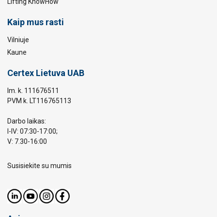
Lifting KnowHow
Kaip mus rasti
Vilniuje
Kaune
Certex Lietuva UAB
Im. k. 111676511
PVM k. LT116765113
Darbo laikas:
I-IV: 07:30-17:00;
V: 7.30-16:00
Susisiekite su mumis