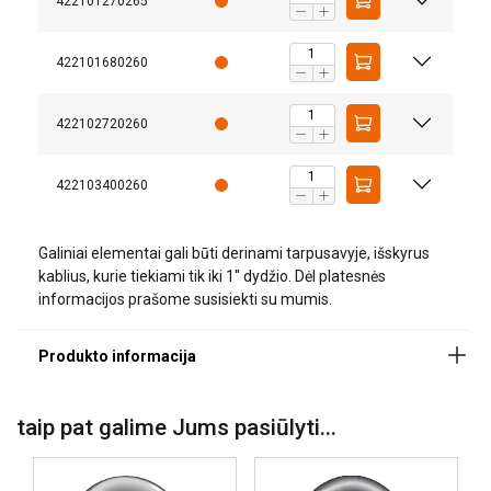
422101270265
422101680260
AŠ SUTINKU
422102720260
AŠ NESUTINKU
422103400260
PARODYTI DETALIAU
Galiniai elementai gali būti derinami tarpusavyje, išskyrus
kablius, kurie tiekiami tik iki 1'' dydžio. Dėl platesnės
Medžiaga:
informacijos prašome susisiekti su mumis.
Žymėjimas:
Temperatūros diapazonas:
Padengimas:
Atsargos koeficientas:
taip pat galime Jums pasiūlyti...