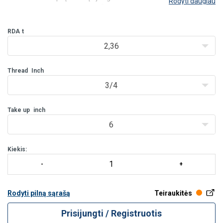
Rodyti daugiau
®
tvirtinimo darbams. G
reen Pin
JJ templės CP karštas cinkavimas
užtikrina jos ilgaamžiškumą. Galim
RDA
t
2,36
Thread
Inch
3/4
Take up
inch
6
Kiekis:
Rodyti pilną sąrašą
Teiraukitės
Prisijungti / Registruotis