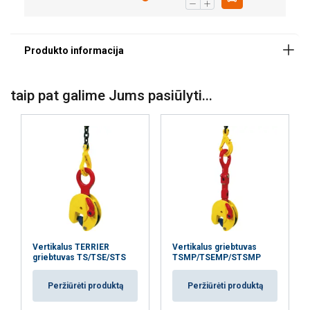
Lengva-prižiūrėti, lengvai keičiamos dalys.
Atsarginės
dalys pagal paklausimą.
Žymėjimas:
taip pat galime Jums pasiūlyti...
Padengimas:
Standartas:
Vertikalus TERRIER
Vertikalus griebtuvas
griebtuvas TS/TSE/STS
TSMP/TSEMP/STSMP
Ši svetainė naudoja slapukus
Peržiūrėti produktą
Peržiūrėti produktą
LITHUANIAN