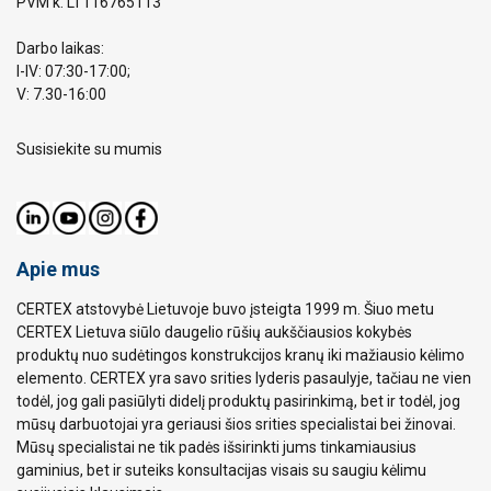
PVM k. LT116765113
Darbo laikas:
I-IV: 07:30-17:00;
V: 7.30-16:00
Susisiekite su mumis
Apie mus
CERTEX atstovybė Lietuvoje buvo įsteigta 1999 m. Šiuo metu
CERTEX Lietuva siūlo daugelio rūšių aukščiausios kokybės
produktų nuo sudėtingos konstrukcijos kranų iki mažiausio kėlimo
elemento. CERTEX yra savo srities lyderis pasaulyje, tačiau ne vien
todėl, jog gali pasiūlyti didelį produktų pasirinkimą, bet ir todėl, jog
mūsų darbuotojai yra geriausi šios srities specialistai bei žinovai.
Mūsų specialistai ne tik padės išsirinkti jums tinkamiausius
gaminius, bet ir suteiks konsultacijas visais su saugiu kėlimu