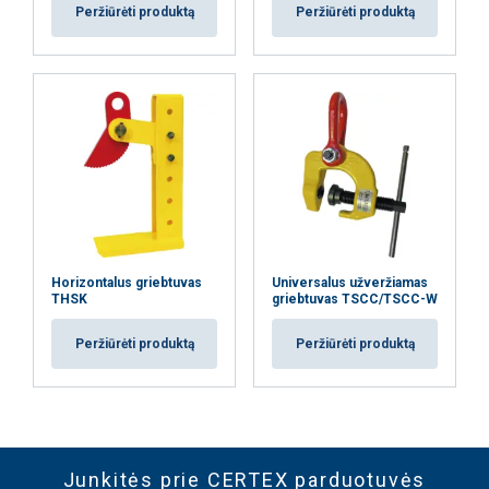
Peržiūrėti produktą
Peržiūrėti produktą
Horizontalus griebtuvas
Universalus užveržiamas
THSK
griebtuvas TSCC/TSCC-W
Peržiūrėti produktą
Peržiūrėti produktą
Junkitės prie CERTEX parduotuvės