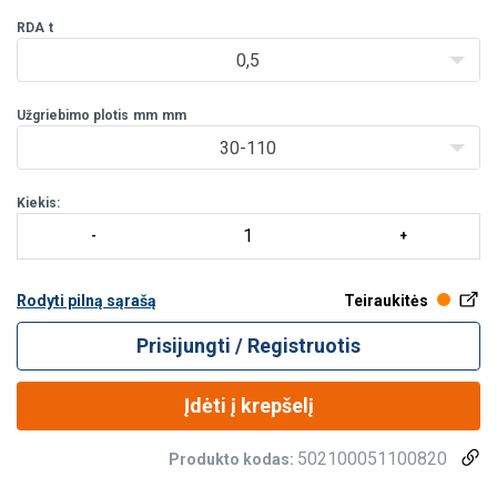
RDA
t
0,5
Užgriebimo plotis
mm
mm
30-110
Kiekis:
Rodyti pilną sąrašą
Teiraukitės
Prisijungti / Registruotis
Įdėti į krepšelį
502100051100820
Produkto kodas: