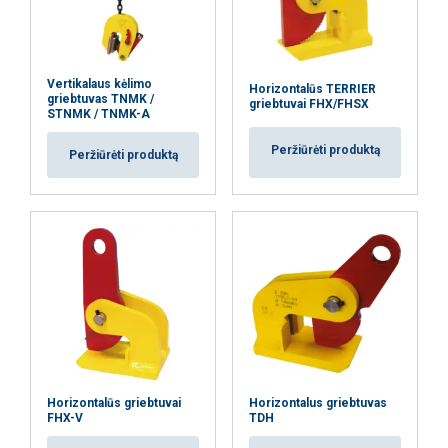
AŠ NESUTINKU
Vertikalaus kėlimo
Horizontalūs TERRIER
PARODYTI DETALIAU
griebtuvas TNMK /
griebtuvai FHX/FHSX
STNMK / TNMK-A
Peržiūrėti produktą
Peržiūrėti produktą
Horizontalūs griebtuvai
Horizontalus griebtuvas
FHX-V
TDH