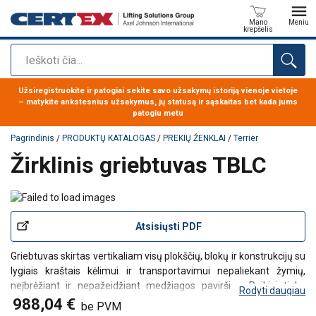
Mano
Meniu
krepšelis
Paieška
Produktas buvo pridėtas prie jūsų užklausos
Užsiregistruokite ir patogiai sekite savo užsakymų istoriją vienoje vietoje
– matykite ankstesnius užsakymus, jų statusą ir sąskaitas bet kada jums
patogiu metu
Pagrindinis
/
PRODUKTŲ KATALOGAS
/
PREKIŲ ŽENKLAI
/
Terrier
Žirklinis griebtuvas TBLC
Atsisiųsti PDF
Griebtuvas skirtas vertikaliam visų plokščių, blokų ir konstrukcijų su
lygiais kraštais kėlimui ir transportavimui nepaliekant žymių,
neįbrėžiant ir nepažeidžiant medžiagos paviršiaus.
Puikiai tinka
Rodyti daugiau
tokioms medžiagoms kaip (nerūdijantis plienas, aliuminis, akmuo,
988,04 €
be PVM
kompozitas, dažytos medžiagos,