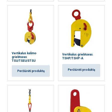
Naudojame slapukus siekdami
suasmeninti turinį, skelbimus ir analizuoti
ENGLISH TRANSLATION
srautą. Taip pat dalijamės informacija apie
jūsų naudojimąsi mūsų svetaine su mūsų
reklamos ir analizės partneriais, kurie gali
ją sujungti su kita informacija, kurią jiems
pateikėte arba kurią jie surinko, kai
naudojatės jų paslaugomis.
Privatumo
politika
Vertikalus kėlimo
Vertikalus griebtuvas
griebtuvas
TSHP/TSHP-A
Būtinieji
Veikimą
Tiksliniai
TSU/TSEU/STSU
gerinantys
Peržiūrėti produktą
Peržiūrėti produktą
Funkciniai
Neklasifikuojami
AŠ SUTINKU