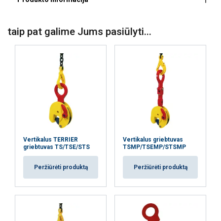
taip pat galime Jums pasiūlyti...
Žymėjimas:
Padengimas:
Standartas:
Pastaba:
Vertikalus TERRIER
Vertikalus griebtuvas
griebtuvas TS/TSE/STS
TSMP/TSEMP/STSMP
Peržiūrėti produktą
Peržiūrėti produktą
Ši svetainė naudoja slapukus
Naudojame slapukus siekdami
LITHUANIAN
suasmeninti turinį, skelbimus ir analizuoti
ENGLISH TRANSLATION