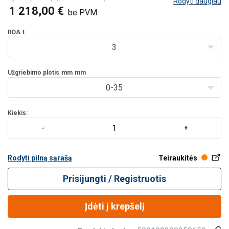
Rodyti daugiau
pagalba.
1 218,00 €
be PVM
Savybės:
Su šarnyrine kėlimo apkaba universaliam kėlimui įvairiais
RDA
t
kampais.
3
Šarnyr
Užgriebimo plotis
mm
mm
0-35
Kiekis:
Rodyti pilną sąrašą
Teiraukitės
Prisijungti / Registruotis
Įdėti į krepšelį