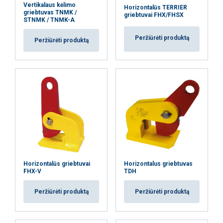
AŠ NESUTINKU
Vertikalaus kėlimo
Horizontalūs TERRIER
griebtuvas TNMK /
griebtuvai FHX/FHSX
STNMK / TNMK-A
PARODYTI DETALIAU
Peržiūrėti produktą
Peržiūrėti produktą
Horizontalūs griebtuvai
Horizontalus griebtuvas
FHX-V
TDH
Peržiūrėti produktą
Peržiūrėti produktą