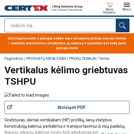
Mano
Meniu
krepšelis
Paieška
Produktas buvo pridėtas prie jūsų užklausos
Užsiregistruokite ir patogiai sekite savo užsakymų istoriją vienoje vietoje
– matykite ankstesnius užsakymus, jų statusą ir sąskaitas bet kada jums
patogiu metu
Pagrindinis
/
PRODUKTŲ KATALOGAS
/
PREKIŲ ŽENKLAI
/
Terrier
Vertikalus kėlimo griebtuvas
TSHPU
Atsisiųsti PDF
Griebtuvas, skirtas vertikaliam (HP) profilių, laivų statybos
konstrukcijų kėlimui, perkėlimui ir transportavimui iš visų padėčių.
Ilgesnių atkarpų kėlimas turėtų būti atliekamas kėlimo traversos