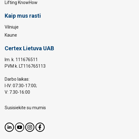
Lifting KnowHow
Kaip mus rasti
Vilniuje
Kaune
Certex Lietuva UAB
Im. k. 111676511
PVM k. LT116765113
Darbo laikas:
I-IV: 07:30-17:00;
V: 7.30-16:00
Susisiekite su mumis