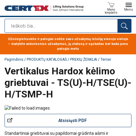
Mano
Meniu
krepšelis
Paieška
Produktas buvo pridėtas prie jūsų užklausos
Užsiregistruokite ir patogiai sekite savo užsakymų istoriją vienoje vietoje
– matykite ankstesnius užsakymus, jų statusą ir sąskaitas bet kada jums
patogiu metu
Pagrindinis
/
PRODUKTŲ KATALOGAS
/
PREKIŲ ŽENKLAI
/
Terrier
Vertikalus Hardox kėlimo
griebtuvai - TS(U)-H/TSE(U)-
H/TSMP-H
Atsisiųsti PDF
Standartiniai griebtuvai su papildomai grūdinta ašimi ir