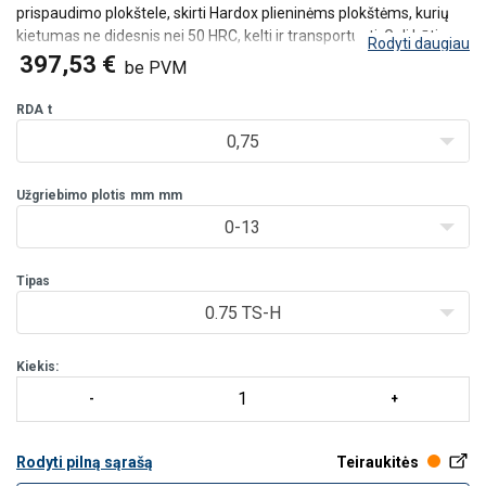
prispaudimo plokštele, skirti Hardox plieninėms plokštėms, kurių
kietumas ne didesnis nei 50 HRC, kelti ir transportuoti. Gali būti
Rodyti daugiau
tiekiami su TS, TSU, TSE, TSEU ir TS(E)MP modeliais. Prašome
397,53 €
be PVM
teirautis dėl specialių specifikacijų.
RDA
t
0,75
Užgriebimo plotis
mm
mm
0-13
Tipas
0.75 TS-H
Kiekis:
Rodyti pilną sąrašą
Teiraukitės