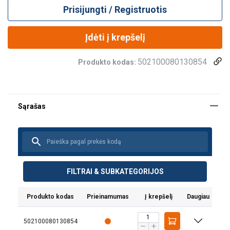
Prisijungti / Registruotis
Įdėti į krepšelį
502100080130854
Produkto kodas:
FILTRAI & SUBKATEGORIJOS
Produkto kodas
Prieinamumas
Į krepšelį
Daugiau
502100080130854