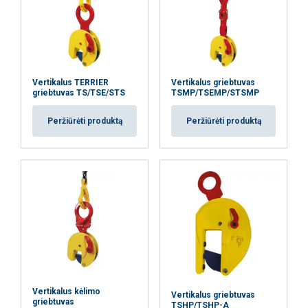
Dėmesio:
AŠ SUTINKU
Vertikalus TERRIER
Vertikalus griebtuvas
griebtuvas TS/TSE/STS
TSMP/TSEMP/STSMP
AŠ NESUTINKU
Peržiūrėti produktą
Peržiūrėti produktą
PARODYTI DETALIAU
Vertikalus kėlimo
Vertikalus griebtuvas
griebtuvas
TSHP/TSHP-A