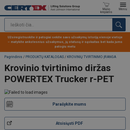
Mano
Meniu
krepšelis
Paieška
Produktas buvo pridėtas prie jūsų užklausos
Užsiregistruokite ir patogiai sekite savo užsakymų istoriją vienoje vietoje
– matykite ankstesnius užsakymus, jų statusą ir sąskaitas bet kada jums
patogiu metu
Pagrindinis
/
PRODUKTŲ KATALOGAS
/
KROVINIŲ TVIRTINIMO ĮRANGA
Krovinio tvirtinimo diržas
POWERTEX Trucker r-PET
Parašykite mums
Atsisiųsti PDF