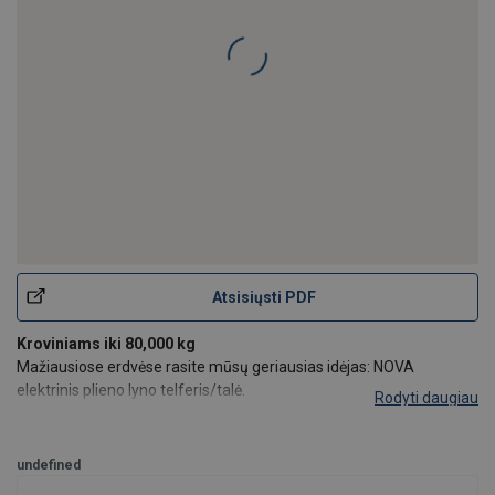
Atsisiųsti PDF
Kroviniams iki 80,000 kg
Mažiausiose erdvėse rasite mūsų geriausias idėjas: NOVA
elektrinis plieno lyno telferis/talė.
Rodyti daugiau
• Optimalus vietos panaudojimas
Kompaktiškas dizainas ir optimalūs požiūris į išmatavimus.
undefined