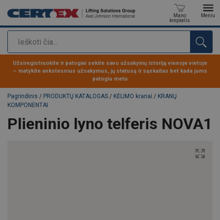
Mano
Meniu
krepšelis
Paieška
Produktas buvo pridėtas prie jūsų užklausos
Užsiregistruokite ir patogiai sekite savo užsakymų istoriją vienoje vietoje
– matykite ankstesnius užsakymus, jų statusą ir sąskaitas bet kada jums
patogiu metu
Pagrindinis
/
PRODUKTŲ KATALOGAS
/
KĖLIMO kranai
/
KRANŲ
KOMPONENTAI
Plieninio lyno telferis NOVA1