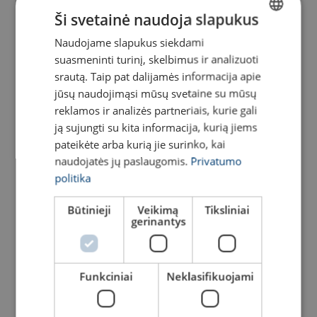
Ši svetainė naudoja slapukus
Naudojame slapukus siekdami
LITHUANIAN
Traversa didmaišiams
Atraminis gembinis kranas
kelti Powertex LBB
SK-C
suasmeninti turinį, skelbimus ir analizuoti
ENGLISH TRANSLATION
srautą. Taip pat dalijamės informacija apie
Peržiūrėti produktą
Peržiūrėti produktą
jūsų naudojimąsi mūsų svetaine su mūsų
reklamos ir analizės partneriais, kurie gali
ją sujungti su kita informacija, kurią jiems
pateikėte arba kurią jie surinko, kai
naudojatės jų paslaugomis.
Privatumo
politika
Būtinieji
Veikimą
Tiksliniai
gerinantys
Atraminis gembinis kranas
Gembinis kranas ant
SK-I
kolonos SK-IL
Funkciniai
Neklasifikuojami
Peržiūrėti produktą
Peržiūrėti produktą