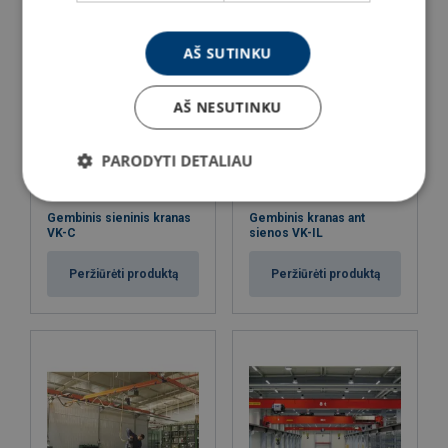
AŠ SUTINKU
AŠ NESUTINKU
PARODYTI DETALIAU
Gembinis sieninis kranas
Gembinis kranas ant
VK-C
sienos VK-IL
Peržiūrėti produktą
Peržiūrėti produktą