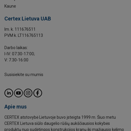
Kaune
Certex Lietuva UAB
Im. k. 111676511
PVM k. LT116765113
Darbo laikas:
I-IV: 07:30-17:00;
V: 7.30-16:00
Susisiekite su mumis
Apie mus
CERTEX atstovybė Lietuvoje buvo įsteigta 1999 m. Šiuo metu
CERTEX Lietuva siūlo daugelio rūšių aukščiausios kokybės
produktų nuo sudėtingos konstrukcijos kranų iki mažiausio kėlimo