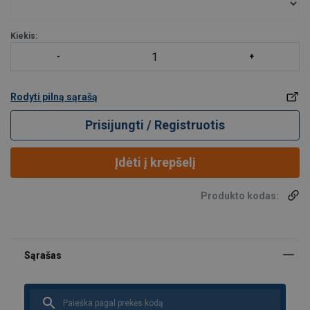
• Preciziškas darbas
Minimalus kablio judėjimas, mažas krovinio siūbavimas esant įvair
Kiekis:
Rodyti pilną sąrašą
Prisijungti / Registruotis
Įdėti į krepšelį
Produkto kodas: